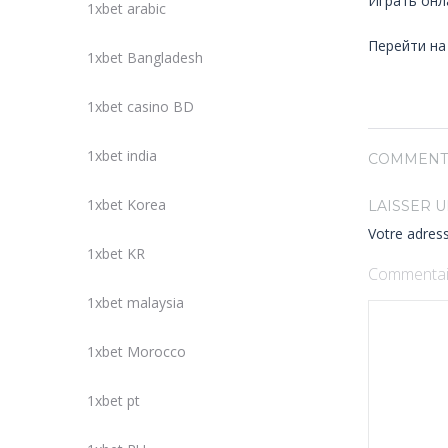
Играть онл
1xbet arabic
Перейти на
1xbet Bangladesh
1xbet casino BD
1xbet india
COMMENT
1xbet Korea
LAISSER 
Votre adress
1xbet KR
Commenta
1xbet malaysia
1xbet Morocco
1xbet pt