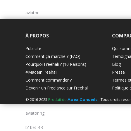
aviator
aviator brazil
À PROPOS
COMPA
aviator casino DE
Publicité
Qui somm
aviator casino fr
Comment ça marche ? (FAQ)
Témoigna
Pourquoi Freehali ? (10 Raisons)
Blog
aviator IN
#MadeInFreehali
Presse
Comment commander ?
Termes et
aviator ke
Devenir un Freelance sur Freehali
Politique 
aviator mz
© 2016-2025
Produit de
- Tous droits rése
Apex Conseils
aviator ng
b1bet BR