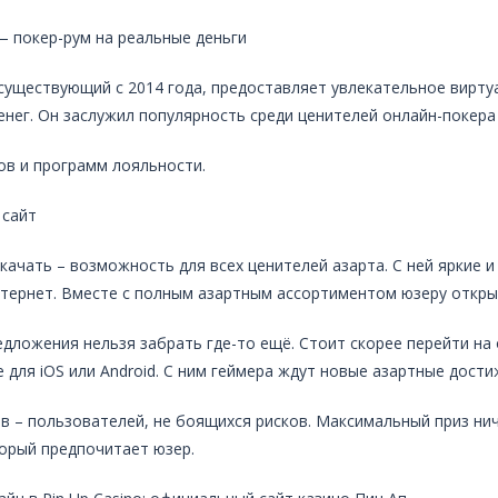
 покер-рум на реальные деньги
существующий с 2014 года, предоставляет увлекательное вирту
енег. Он заслужил популярность среди ценителей онлайн-покер
ров и программ лояльности.
 сайт
качать – возможность для всех ценителей азарта. С ней яркие 
нтернет. Вместе с полным азартным ассортиментом юзеру откры
едложения нельзя забрать где-то ещё. Стоит скорее перейти на
 для iOS или Android. С ним геймера ждут новые азартные дост
в – пользователей, не боящихся рисков. Максимальный приз нич
торый предпочитает юзер.