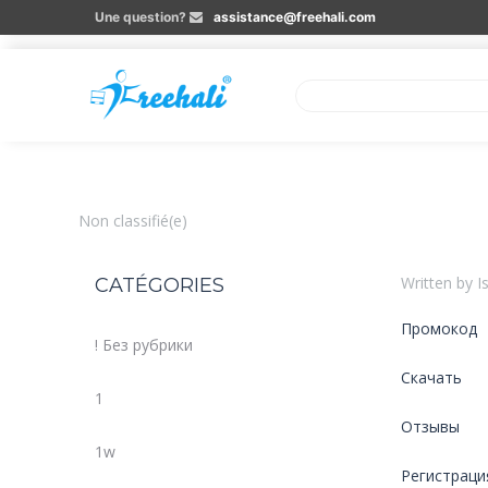
Une question?
assistance@freehali.com
Non classifié(e)
Written by 
CATÉGORIES
Промокод
! Без рубрики
Скачать
1
Отзывы
1w
Регистраци