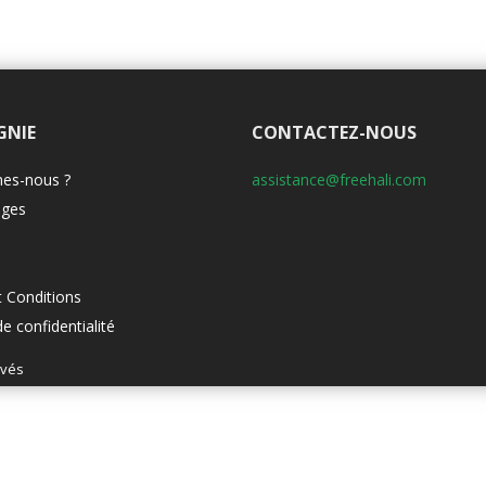
GNIE
CONTACTEZ-NOUS
es-nous ?
assistance@freehali.com
ges
 Conditions
de confidentialité
rvés