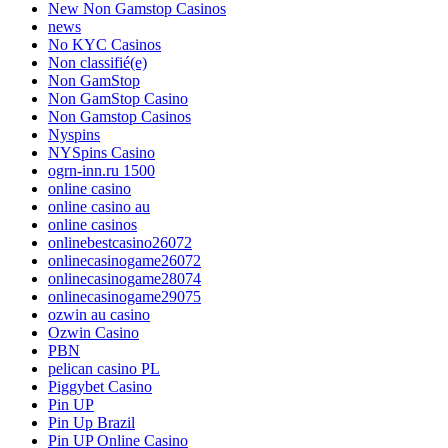
New Non Gamstop Casinos
news
No KYC Casinos
Non classifié(e)
Non GamStop
Non GamStop Casino
Non Gamstop Casinos
Nyspins
NYSpins Casino
ogrn-inn.ru 1500
online casino
online casino au
online casinos
onlinebestcasino26072
onlinecasinogame26072
onlinecasinogame28074
onlinecasinogame29075
ozwin au casino
Ozwin Casino
PBN
pelican casino PL
Piggybet Casino
Pin UP
Pin Up Brazil
Pin UP Online Casino