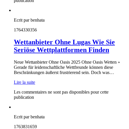
publication
Ecrit par benhata
1764330356
Wettanbieter Ohne Lugas Wie Sie
Seriöse Wettplattformen Finden
Neue Wettanbieter Ohne Oasis 2025 Ohne Oasis Wetten »
Gerade für leidenschaftliche Wettfreunde können diese
Beschränkungen äußerst frustrierend sein. Doch was…
Lire la suite
Les commentaires ne sont pas disponibles pour cette
publication
Ecrit par benhata
1763831659