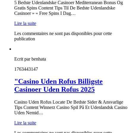
5 Bedste Udenlandske Casinoer Mediterranean Bonus Og
Gratis Spins Content Tips Til De Bedste Udenlandske
Casinoer » « Free Spins I Dag…
Lire la suite
Les commentaires ne sont pas disponibles pour cette
publication
Ecrit par benhata
1763443147
"Casino Uden Rofus Billigste
Casinoer Uden Rofus 2025
Casino Uden Rofus Locate De Bedste Sider & Ansvarlige
Tips Content Winnerz Casino Spil På Et Udenlandsk Casino
Uden Nemid…
Lire la suite
Les commentaires ne sont pas disponibles pour cette