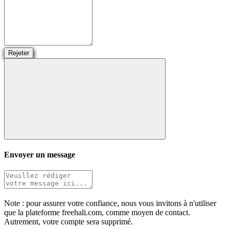
Rejeter
Envoyer un message
Note : pour assurer votre confiance, nous vous invitons à n'utiliser
que la plateforme freehali.com, comme moyen de contact.
Autrement, votre compte sera supprimé.