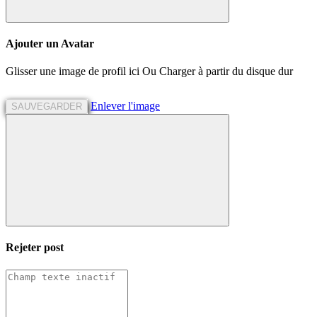
Ajouter un Avatar
Glisser une image de profil ici
Ou
Charger à partir du disque dur
Enlever l'image
SAUVEGARDER
Rejeter
post