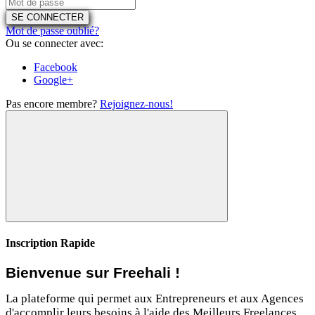
SE CONNECTER
Mot de passe oublié?
Ou se connecter avec:
Facebook
Google+
Pas encore membre?
Rejoignez-nous!
Inscription Rapide
Bienvenue sur Freehali !
La plateforme qui permet aux Entrepreneurs et aux Agences
d'accomplir leurs besoins à l'aide des Meilleurs Freelances