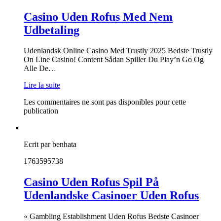
Casino Uden Rofus Med Nem
Udbetaling
Udenlandsk Online Casino Med Trustly 2025 Bedste Trustly
On Line Casino! Content Sådan Spiller Du Play’n Go Og
Alle De…
Lire la suite
Les commentaires ne sont pas disponibles pour cette
publication
Ecrit par benhata
1763595738
Casino Uden Rofus Spil På
Udenlandske Casinoer Uden Rofus
« Gambling Establishment Uden Rofus Bedste Casinoer