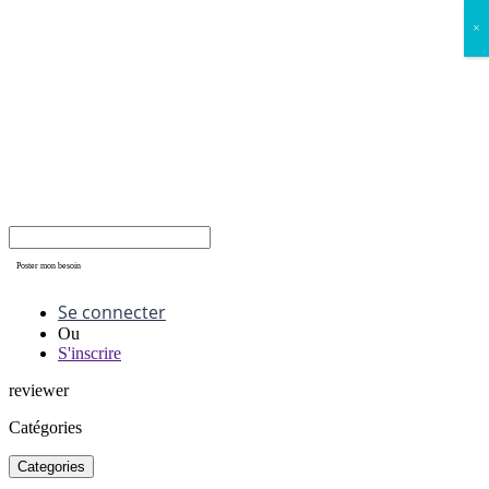
×
Poster mon besoin
Se connecter
Ou
S'inscrire
reviewer
Catégories
Categories