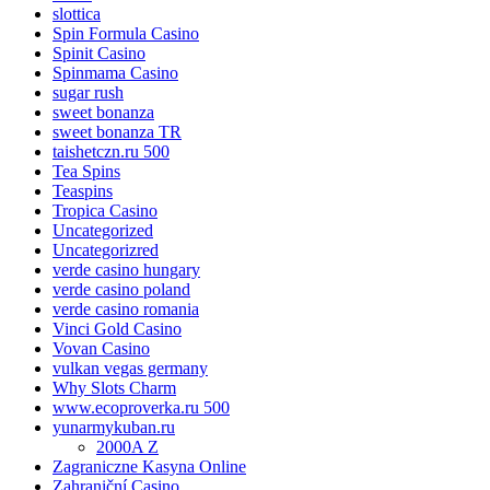
slottica
Spin Formula Casino
Spinit Casino
Spinmama Casino
sugar rush
sweet bonanza
sweet bonanza TR
taishetczn.ru 500
Tea Spins
Teaspins
Tropica Casino
Uncategorized
Uncategorizred
verde casino hungary
verde casino poland
verde casino romania
Vinci Gold Casino
Vovan Casino
vulkan vegas germany
Why Slots Charm
www.ecoproverka.ru 500
yunarmykuban.ru
2000A Z
Zagraniczne Kasyna Online
Zahraniční Casino