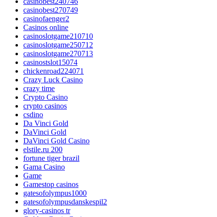
casinobest240746
casinobest270749
casinofaenger2
Casinos online
casinoslotgame210710
casinoslotgame250712
casinoslotgame270713
casinostslot15074
chickenroad224071
Crazy Luck Casino
crazy time
Crypto Casino
crypto casinos
csdino
Da Vinci Gold
DaVinci Gold
DaVinci Gold Casino
elstile.ru 200
fortune tiger brazil
Gama Casino
Game
Gamestop casinos
gatesofolympus1000
gatesofolympusdanskespil2
glory-casinos tr