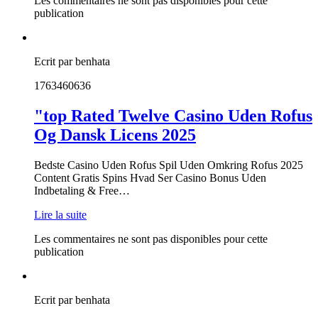
Les commentaires ne sont pas disponibles pour cette
publication
Ecrit par benhata
1763460636
"top Rated Twelve Casino Uden Rofus
Og Dansk Licens 2025
Bedste Casino Uden Rofus Spil Uden Omkring Rofus 2025
Content Gratis Spins Hvad Ser Casino Bonus Uden
Indbetaling & Free…
Lire la suite
Les commentaires ne sont pas disponibles pour cette
publication
Ecrit par benhata