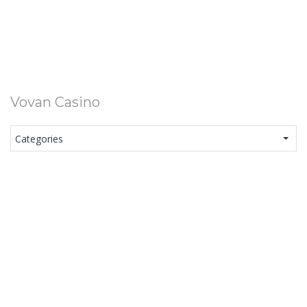
Vovan Casino
Categories