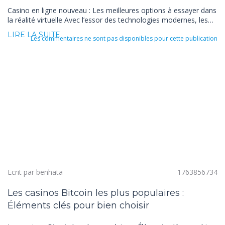
Casino en ligne nouveau : Les meilleures options à essayer dans
la réalité virtuelle Avec l’essor des technologies modernes, les…
LIRE LA SUITE
Les commentaires ne sont pas disponibles pour cette publication
Ecrit par benhata
1763856734
Les casinos Bitcoin les plus populaires :
Éléments clés pour bien choisir