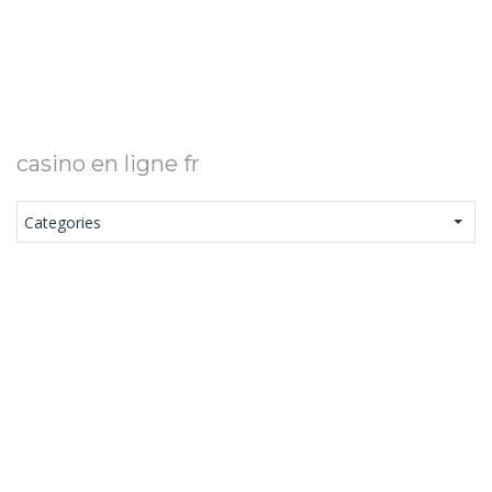
casino en ligne fr
Categories