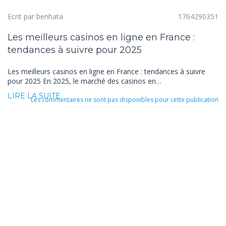
Ecrit par benhata
1764290351
Les meilleurs casinos en ligne en France :
tendances à suivre pour 2025
Les meilleurs casinos en ligne en France : tendances à suivre
pour 2025 En 2025, le marché des casinos en…
LIRE LA SUITE
Les commentaires ne sont pas disponibles pour cette publication