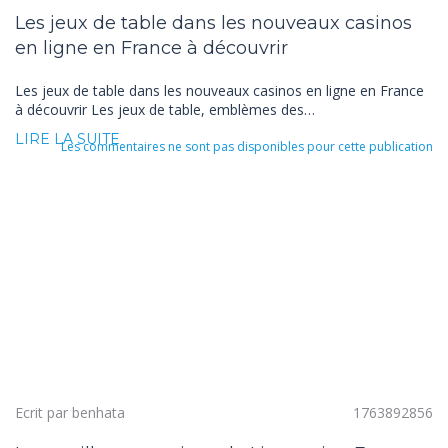
Les jeux de table dans les nouveaux casinos
en ligne en France à découvrir
Les jeux de table dans les nouveaux casinos en ligne en France
à découvrir Les jeux de table, emblèmes des…
LIRE LA SUITE
Les commentaires ne sont pas disponibles pour cette publication
Ecrit par benhata
1763892856