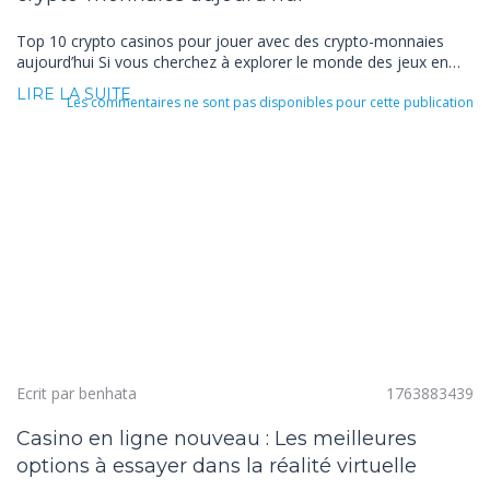
Top 10 crypto casinos pour jouer avec des crypto-monnaies
aujourd’hui Si vous cherchez à explorer le monde des jeux en…
LIRE LA SUITE
Les commentaires ne sont pas disponibles pour cette publication
Ecrit par benhata
1763883439
Casino en ligne nouveau : Les meilleures
options à essayer dans la réalité virtuelle