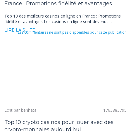
France : Promotions fidélité et avantages
Top 10 des meilleurs casinos en ligne en France : Promotions
fidélité et avantages Les casinos en ligne sont devenus…
LIRE LA SUITE
Les commentaires ne sont pas disponibles pour cette publication
Ecrit par benhata
1763883795
Top 10 crypto casinos pour jouer avec des
crypto-monnaies aujourd'hui