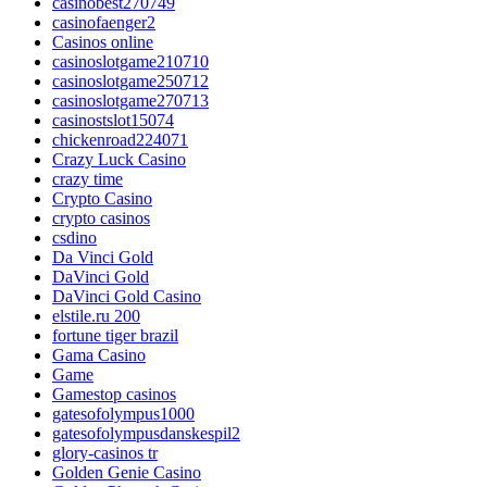
casinobest270749
casinofaenger2
Casinos online
casinoslotgame210710
casinoslotgame250712
casinoslotgame270713
casinostslot15074
chickenroad224071
Crazy Luck Casino
crazy time
Crypto Casino
crypto casinos
csdino
Da Vinci Gold
DaVinci Gold
DaVinci Gold Casino
elstile.ru 200
fortune tiger brazil
Gama Casino
Game
Gamestop casinos
gatesofolympus1000
gatesofolympusdanskespil2
glory-casinos tr
Golden Genie Casino