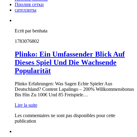
Пролив сетки
сателлиты
Ecrit par benhata
1783076802
Plinko: Ein Umfassender Blick Auf
Dieses Spiel Und Die Wachsende
Popularität
Plinko Erfahrungen: Was Sagen Echte Spieler Aus
Deutschland? Content Lapalingo – 200% Willkommensbonus
Bis Hin Zu 100€ Und 85 Freispiele…
Lire la suite
Les commentaires ne sont pas disponibles pour cette
publication