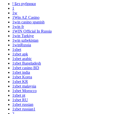
! Без рубрики
1
1w
1Win AZ Casino
1win casino spanish
1win fr
1WIN Official In Russia
1win Turkiye
1win uzbekistan
1winRussia
1xbet
1xbet apk
1xbet arabic
1xbet Bangladesh
1xbet casino BD
1xbet india
1xbet Korea
1xbet KR
1xbet malaysia
1xbet Morocco
1xbet pt
1xbet RU
1xbet russian
1xbet russian1
2