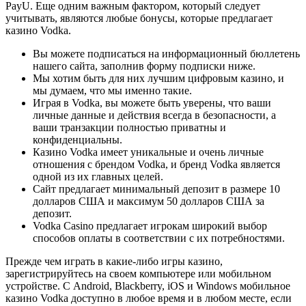
PayU. Еще одним важным фактором, который следует
учитывать, являются любые бонусы, которые предлагает
казино Vodka.
Вы можете подписаться на информационный бюллетень
нашего сайта, заполнив форму подписки ниже.
Мы хотим быть для них лучшим цифровым казино, и
мы думаем, что мы именно такие.
Играя в Vodka, вы можете быть уверены, что ваши
личные данные и действия всегда в безопасности, а
ваши транзакции полностью приватны и
конфиденциальны.
Казино Vodka имеет уникальные и очень личные
отношения с брендом Vodka, и бренд Vodka является
одной из их главных целей.
Сайт предлагает минимальный депозит в размере 10
долларов США и максимум 50 долларов США за
депозит.
Vodka Casino предлагает игрокам широкий выбор
способов оплаты в соответствии с их потребностями.
Прежде чем играть в какие-либо игры казино,
зарегистрируйтесь на своем компьютере или мобильном
устройстве. С Android, Blackberry, iOS и Windows мобильное
казино Vodka доступно в любое время и в любом месте, если