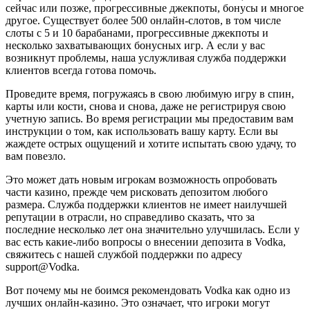
сейчас или позже, прогрессивные джекпоты, бонусы и многое
другое. Существует более 500 онлайн-слотов, в том числе
слоты с 5 и 10 барабанами, прогрессивные джекпоты и
несколько захватывающих бонусных игр. А если у вас
возникнут проблемы, наша услужливая служба поддержки
клиентов всегда готова помочь.
Проведите время, погружаясь в свою любимую игру в спин,
карты или кости, снова и снова, даже не регистрируя свою
учетную запись. Во время регистрации мы предоставим вам
инструкции о том, как использовать вашу карту. Если вы
жаждете острых ощущений и хотите испытать свою удачу, то
вам повезло.
Это может дать новым игрокам возможность опробовать
части казино, прежде чем рисковать депозитом любого
размера. Служба поддержки клиентов не имеет наилучшей
репутации в отрасли, но справедливо сказать, что за
последние несколько лет она значительно улучшилась. Если у
вас есть какие-либо вопросы о внесении депозита в Vodka,
свяжитесь с нашей службой поддержки по адресу
support@Vodka.
Вот почему мы не боимся рекомендовать Vodka как одно из
лучших онлайн-казино. Это означает, что игроки могут