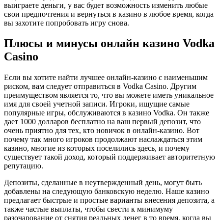
выиграете деньги, у вас будет возможность изменить любые
свои предпочтения и вернуться в казино в любое время, когда
вы захотите попробовать игру снова.
Плюсы и минусы онлайн казино Vodka
Casino
Если вы хотите найти лучшее онлайн-казино с наименьшим
риском, вам следует отправиться в Vodka Casino. Другим
преимуществом является то, что вы можете иметь уникальное
имя для своей учетной записи. Игроки, ищущие самые
популярные игры, обслуживаются в казино Vodka. Он также
дает 1000 долларов бесплатно на ваш первый депозит, что
очень приятно для тех, кто новичок в онлайн-казино. Вот
почему так много игроков продолжают наслаждаться этим
казино, многие из которых поселились здесь, и почему
существует такой доход, который поддерживает авторитетную
репутацию.
Депозиты, сделанные в неутвержденный день, могут быть
добавлены на следующую банковскую неделю. Наше казино
предлагает быстрые и простые варианты внесения депозита, а
также частые выплаты, чтобы свести к минимуму
разочарование от снятия реальных денег в то время, когда вы