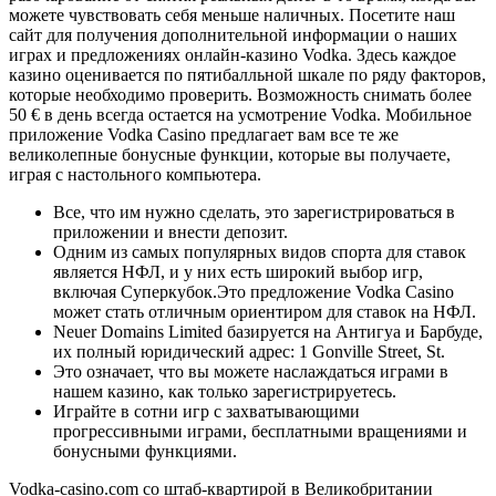
можете чувствовать себя меньше наличных. Посетите наш
сайт для получения дополнительной информации о наших
играх и предложениях онлайн-казино Vodka. Здесь каждое
казино оценивается по пятибалльной шкале по ряду факторов,
которые необходимо проверить. Возможность снимать более
50 € в день всегда остается на усмотрение Vodka. Мобильное
приложение Vodka Casino предлагает вам все те же
великолепные бонусные функции, которые вы получаете,
играя с настольного компьютера.
Все, что им нужно сделать, это зарегистрироваться в
приложении и внести депозит.
Одним из самых популярных видов спорта для ставок
является НФЛ, и у них есть широкий выбор игр,
включая Суперкубок.Это предложение Vodka Casino
может стать отличным ориентиром для ставок на НФЛ.
Neuer Domains Limited базируется на Антигуа и Барбуде,
их полный юридический адрес: 1 Gonville Street, St.
Это означает, что вы можете наслаждаться играми в
нашем казино, как только зарегистрируетесь.
Играйте в сотни игр с захватывающими
прогрессивными играми, бесплатными вращениями и
бонусными функциями.
Vodka-casino.com со штаб-квартирой в Великобритании