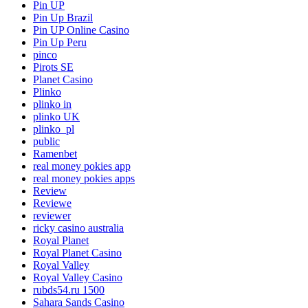
Pin UP
Pin Up Brazil
Pin UP Online Casino
Pin Up Peru
pinco
Pirots SE
Planet Casino
Plinko
plinko in
plinko UK
plinko_pl
public
Ramenbet
real money pokies app
real money pokies apps
Review
Reviewe
reviewer
ricky casino australia
Royal Planet
Royal Planet Casino
Royal Valley
Royal Valley Casino
rubds54.ru 1500
Sahara Sands Casino