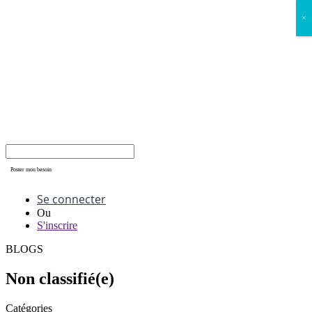
×
Poster mon besoin
Se connecter
Ou
S'inscrire
BLOGS
Non classifié(e)
Catégories