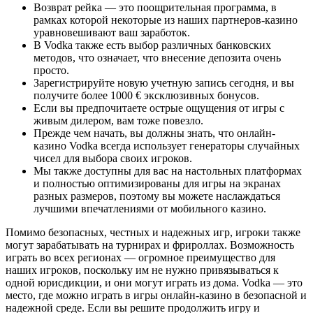
Возврат рейка — это поощрительная программа, в
рамках которой некоторые из наших партнеров-казино
уравновешивают ваш заработок.
В Vodka также есть выбор различных банковских
методов, что означает, что внесение депозита очень
просто.
Зарегистрируйте новую учетную запись сегодня, и вы
получите более 1000 € эксклюзивных бонусов.
Если вы предпочитаете острые ощущения от игры с
живым дилером, вам тоже повезло.
Прежде чем начать, вы должны знать, что онлайн-
казино Vodka всегда использует генераторы случайных
чисел для выбора своих игроков.
Мы также доступны для вас на настольных платформах
и полностью оптимизированы для игры на экранах
разных размеров, поэтому вы можете наслаждаться
лучшими впечатлениями от мобильного казино.
Помимо безопасных, честных и надежных игр, игроки также
могут зарабатывать на турнирах и фрироллах. Возможность
играть во всех регионах — огромное преимущество для
наших игроков, поскольку им не нужно привязываться к
одной юрисдикции, и они могут играть из дома. Vodka — это
место, где можно играть в игры онлайн-казино в безопасной и
надежной среде. Если вы решите продолжить игру и