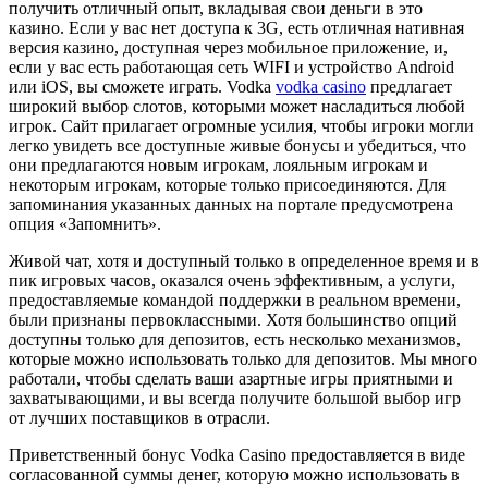
получить отличный опыт, вкладывая свои деньги в это
казино. Если у вас нет доступа к 3G, есть отличная нативная
версия казино, доступная через мобильное приложение, и,
если у вас есть работающая сеть WIFI и устройство Android
или iOS, вы сможете играть. Vodka
vodka casino
предлагает
широкий выбор слотов, которыми может насладиться любой
игрок. Сайт прилагает огромные усилия, чтобы игроки могли
легко увидеть все доступные живые бонусы и убедиться, что
они предлагаются новым игрокам, лояльным игрокам и
некоторым игрокам, которые только присоединяются. Для
запоминания указанных данных на портале предусмотрена
опция «Запомнить».
Живой чат, хотя и доступный только в определенное время и в
пик игровых часов, оказался очень эффективным, а услуги,
предоставляемые командой поддержки в реальном времени,
были признаны первоклассными. Хотя большинство опций
доступны только для депозитов, есть несколько механизмов,
которые можно использовать только для депозитов. Мы много
работали, чтобы сделать ваши азартные игры приятными и
захватывающими, и вы всегда получите большой выбор игр
от лучших поставщиков в отрасли.
Приветственный бонус Vodka Casino предоставляется в виде
согласованной суммы денег, которую можно использовать в