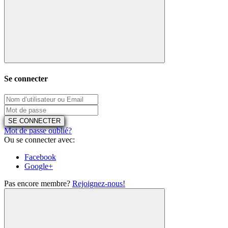
Se connecter
SE CONNECTER
Mot de passe oublié?
Ou se connecter avec:
Facebook
Google+
Pas encore membre?
Rejoignez-nous!