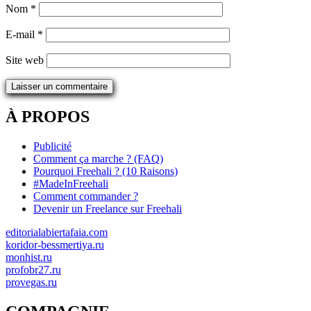
Nom
*
E-mail
*
Site web
À PROPOS
Publicité
Comment ça marche ? (FAQ)
Pourquoi Freehali ? (10 Raisons)
#MadeInFreehali
Comment commander ?
Devenir un Freelance sur Freehali
editorialabiertafaia.com
koridor-bessmertiya.ru
monhist.ru
profobr27.ru
provegas.ru