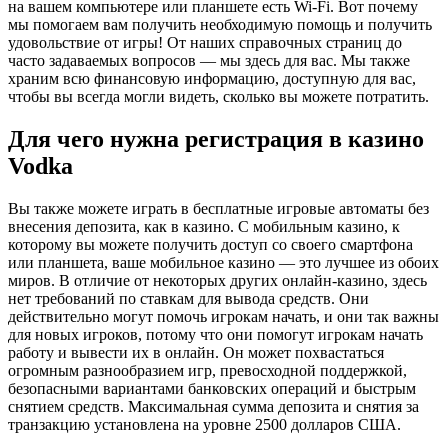
на вашем компьютере или планшете есть Wi-Fi. Вот почему
мы помогаем вам получить необходимую помощь и получить
удовольствие от игры! От наших справочных страниц до
часто задаваемых вопросов — мы здесь для вас. Мы также
храним всю финансовую информацию, доступную для вас,
чтобы вы всегда могли видеть, сколько вы можете потратить.
Для чего нужна регистрация в казино
Vodka
Вы также можете играть в бесплатные игровые автоматы без
внесения депозита, как в казино. С мобильным казино, к
которому вы можете получить доступ со своего смартфона
или планшета, ваше мобильное казино — это лучшее из обоих
миров. В отличие от некоторых других онлайн-казино, здесь
нет требований по ставкам для вывода средств. Они
действительно могут помочь игрокам начать, и они так важны
для новых игроков, потому что они помогут игрокам начать
работу и вывести их в онлайн. Он может похвастаться
огромным разнообразием игр, превосходной поддержкой,
безопасными вариантами банковских операций и быстрым
снятием средств. Максимальная сумма депозита и снятия за
транзакцию установлена ​​​​на уровне 2500 долларов США.