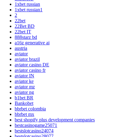
1xbet russian
1xbet russian1
2
22bet
22Bet BD
22bet IT
888starz bd
a16z generative ai
austria
aviator
aviator brazil
aviator casino DE
aviator casino fr
aviator IN
aviator ke
aviator mz
aviator ng
b1bet BR
Bankobet
bbrbet colombia
bbrbet mx
best shopify plus development companies
bestcasinogame25071
bestslotcasino24074
bestslotcasino28077