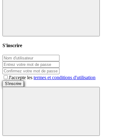
S'inscrire
J'accepte les
termes et conditions d'utilisation
S'inscrire