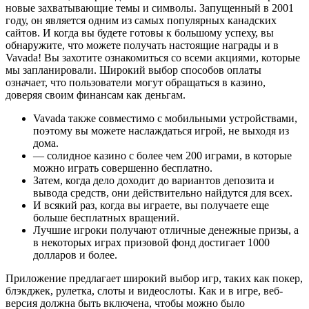
новые захватывающие темы и символы. Запущенный в 2001
году, он является одним из самых популярных канадских
сайтов. И когда вы будете готовы к большому успеху, вы
обнаружите, что можете получать настоящие награды и в
Vavada! Вы захотите ознакомиться со всеми акциями, которые
мы запланировали. Широкий выбор способов оплаты
означает, что пользователи могут обращаться в казино,
доверяя своим финансам как деньгам.
Vavada также совместимо с мобильными устройствами,
поэтому вы можете наслаждаться игрой, не выходя из
дома.
— солидное казино с более чем 200 играми, в которые
можно играть совершенно бесплатно.
Затем, когда дело доходит до вариантов депозита и
вывода средств, они действительно найдутся для всех.
И всякий раз, когда вы играете, вы получаете еще
больше бесплатных вращений.
Лучшие игроки получают отличные денежные призы, а
в некоторых играх призовой фонд достигает 1000
долларов и более.
Приложение предлагает широкий выбор игр, таких как покер,
блэкджек, рулетка, слоты и видеослоты. Как и в игре, веб-
версия должна быть включена, чтобы можно было