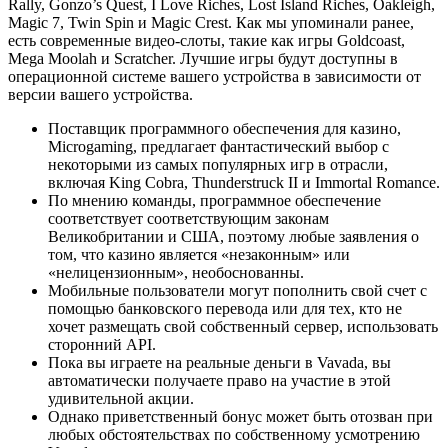
Rally, Gonzo’s Quest, I Love Riches, Lost Island Riches, Oakleigh,
Magic 7, Twin Spin и Magic Crest. Как мы упоминали ранее,
есть современные видео-слоты, такие как игры Goldcoast,
Mega Moolah и Scratcher. Лучшие игры будут доступны в
операционной системе вашего устройства в зависимости от
версии вашего устройства.
Поставщик программного обеспечения для казино,
Microgaming, предлагает фантастический выбор с
некоторыми из самых популярных игр в отрасли,
включая King Cobra, Thunderstruck II и Immortal Romance.
По мнению команды, программное обеспечение
соответствует соответствующим законам
Великобритании и США, поэтому любые заявления о
том, что казино является «незаконным» или
«нелицензионным», необоснованны.
Мобильные пользователи могут пополнить свой счет с
помощью банковского перевода или для тех, кто не
хочет размещать свой собственный сервер, использовать
сторонний API.
Пока вы играете на реальные деньги в Vavada, вы
автоматически получаете право на участие в этой
удивительной акции.
Однако приветственный бонус может быть отозван при
любых обстоятельствах по собственному усмотрению