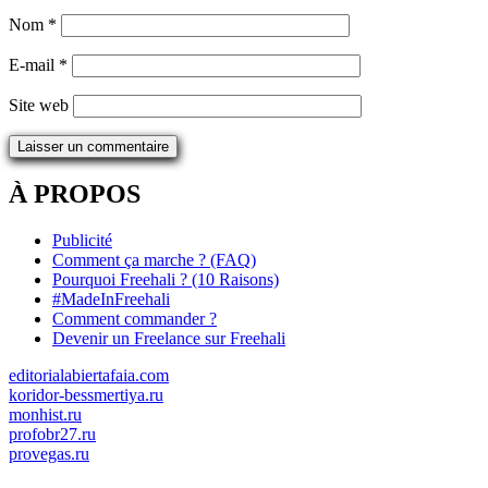
Nom
*
E-mail
*
Site web
À PROPOS
Publicité
Comment ça marche ? (FAQ)
Pourquoi Freehali ? (10 Raisons)
#MadeInFreehali
Comment commander ?
Devenir un Freelance sur Freehali
editorialabiertafaia.com
koridor-bessmertiya.ru
monhist.ru
profobr27.ru
provegas.ru