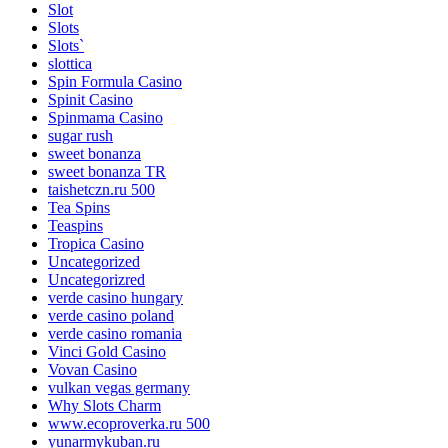
Slot
Slots
Slots`
slottica
Spin Formula Casino
Spinit Casino
Spinmama Casino
sugar rush
sweet bonanza
sweet bonanza TR
taishetczn.ru 500
Tea Spins
Teaspins
Tropica Casino
Uncategorized
Uncategorizred
verde casino hungary
verde casino poland
verde casino romania
Vinci Gold Casino
Vovan Casino
vulkan vegas germany
Why Slots Charm
www.ecoproverka.ru 500
yunarmykuban.ru