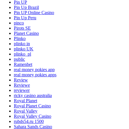
Pin UP
Pin Up Brazil
Pin UP Online Casino
Pin Up Peru
pinco
Pirots SE
Planet Casino
Plinko
plinko in
plinko UK
plinko_pl
public
Ramenbet
real money pokies app
real money pokies apps
Review
Reviewe
reviewer
ricky casino australia
Royal Planet
Royal Planet Casino
Royal Valley
Royal Valley Casino
rubds54.ru 1500
Sahara Sands Casino