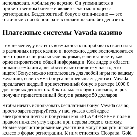
использовать мобильную версию. Он упоминается в
приветственном бонусе и является частью процесса
регистрации. Бездепозитный бонус в спин-казино — это
отличный способ поиграть в онлайн-казино без депозита.
Платежные системы Vavada казино
Тем не менее, у вас есть возможность попробовать свои силы
в различных играх казино и, возможно, даже воспользоваться
некоторыми специальными акциями, если вы знаете, как
ориентироваться в общей информации. Как лидер в области
онлайн-гемблинга, вы обязательно найдете у нас то, что
ищете! Бонус можно использовать для любой игры по вашему
желанию, если сумма бонуса не превышает депозит. Vavada
предлагает щедрый приветственный бонус в размере 1000 €
для первых депозитов. Как только это будет сделано, игрок
получит приветственный бонус в размере 50 долларов.
Чтобы начать использовать бесплатный бонус Vavada casino,
просто зарегистрируйтесь у нас, указав свой адрес
электронной почты и бонусный код «PLAY4FREE» в поле в
правом нижнем углу экрана при первом входе в систему.
Новые зарегистрированные участники могут вращать игровое
колесо в форме регистрации. К ним относятся Cleopatra, Gold