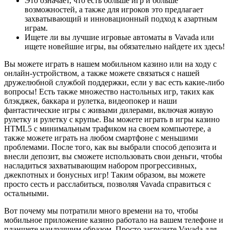
Это означает, что есть больше игр и больше
возможностей, а также для игроков это предлагает
захватывающий и инновационный подход к азартным
играм.
Ищете ли вы лучшие игровые автоматы в Vavada или
ищете новейшие игры, вы обязательно найдете их здесь!
Вы можете играть в нашем мобильном казино или на ходу с
онлайн-устройством, а также можете связаться с нашей
дружелюбной службой поддержки, если у вас есть какие-либо
вопросы! Есть также множество настольных игр, таких как
блэкджек, баккара и рулетка, видеопокер и наши
фантастические игры с живыми дилерами, включая живую
рулетку и рулетку с крупье. Вы можете играть в игры казино
HTML5 с минимальным трафиком на своем компьютере, а
также можете играть на любом смартфоне с меньшими
проблемами. После того, как вы выбрали способ депозита и
внесли депозит, вы сможете использовать свои деньги, чтобы
насладиться захватывающим набором прогрессивных,
джекпотных и бонусных игр! Таким образом, вы можете
просто сесть и расслабиться, позволяя Vavada справиться с
остальными.
Вот почему мы потратили много времени на то, чтобы
мобильное приложение казино работало на вашем телефоне и
планшете наилучшим образом. Просто загрузите Vavada для