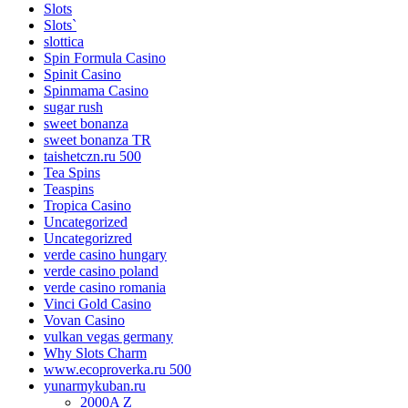
Slots
Slots`
slottica
Spin Formula Casino
Spinit Casino
Spinmama Casino
sugar rush
sweet bonanza
sweet bonanza TR
taishetczn.ru 500
Tea Spins
Teaspins
Tropica Casino
Uncategorized
Uncategorizred
verde casino hungary
verde casino poland
verde casino romania
Vinci Gold Casino
Vovan Casino
vulkan vegas germany
Why Slots Charm
www.ecoproverka.ru 500
yunarmykuban.ru
2000A Z