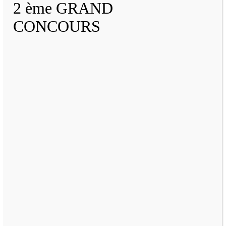
2 ème GRAND
CONCOURS