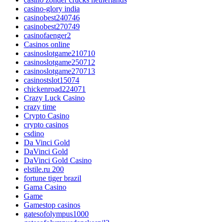
casino-glory india
casinobest240746
casinobest270749
casinofaenger2
Casinos online
casinoslotgame210710
casinoslotgame250712
casinoslotgame270713
casinostslot15074
chickenroad224071
Crazy Luck Casino
crazy time
Crypto Casino
crypto casinos
csdino
Da Vinci Gold
DaVinci Gold
DaVinci Gold Casino
elstile.ru 200
fortune tiger brazil
Gama Casino
Game
Gamestop casinos
gatesofolympus1000