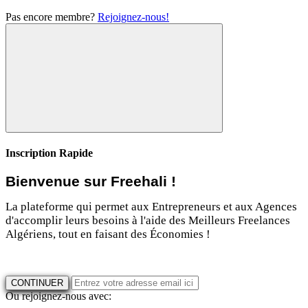
Pas encore membre?
Rejoignez-nous!
Inscription Rapide
Bienvenue sur Freehali !
La plateforme qui permet aux Entrepreneurs et aux Agences
d'accomplir leurs besoins à l'aide des Meilleurs Freelances
Algériens, tout en faisant des Économies !
CONTINUER
Ou rejoignez-nous avec: