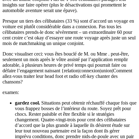
insights sur faire opérer (plus le désactivations qui promettent le
automobile aventure serait une épave).
Presque un tiers des célibataires (33 %) sont d’accord un voyage en
voiture est plutôt considérable dans a connexion. Pas tous les
célibataires prends-le donc sévèrement – un extraordinaire 60 pour
cent croire c’est okay d’essayer une route voyage après juste un seul
mois de matchmaking un unique conjoint.
Donc visualiser ceci: vous êtes bouclé de M. ou Mme . peut-être,
seulement un mois après le vôtre assisté par l’application remplir
adorable, à plusieurs heures de privé temps qui pourrait faire ou
défaire l’engagement naissant {relation|connexion|union|Comment
allez-vous traiter leur head foot et radio off-key chanter des
chansons?
examen:
gardez cool.
Situations peut obtenir réchauffé chaque fois que
vous frappez bosses de l’intérieur du route. Soyez prêt pour
chocs. Rester paisible et être flexible si le stratégies
changement. Quatre-vingt-trois pour cent des célibataires
d’accord que la plus grande à laquelle ils désirent étude sur
leur tout nouveau partenaire est la façon dont ils gérer
imprévu conditions, donc prendre nids-de-poule avec un pair