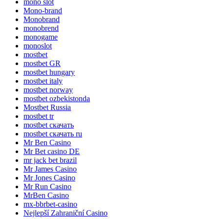
mono slot
Mono-brand
Monobrand
monobrend
monogame
monoslot
mostbet
mostbet GR
mostbet hungary
mostbet italy
mostbet norway
mostbet ozbekistonda
Mostbet Russia
mostbet tr
mostbet скачать
mostbet скачать ru
Mr Ben Casino
Mr Bet casino DE
mr jack bet brazil
Mr James Casino
Mr Jones Casino
Mr Run Casino
MrBen Casino
mx-bbrbet-casino
Nejlepší Zahraniční Casino