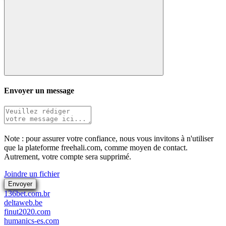
Envoyer un message
Note : pour assurer votre confiance, nous vous invitons à n'utiliser
que la plateforme freehali.com, comme moyen de contact.
Autrement, votre compte sera supprimé.
Joindre un fichier
Envoyer
136bet.com.br
deltaweb.be
finut2020.com
humanics-es.com