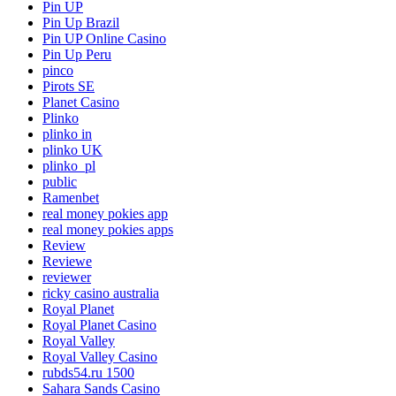
Pin UP
Pin Up Brazil
Pin UP Online Casino
Pin Up Peru
pinco
Pirots SE
Planet Casino
Plinko
plinko in
plinko UK
plinko_pl
public
Ramenbet
real money pokies app
real money pokies apps
Review
Reviewe
reviewer
ricky casino australia
Royal Planet
Royal Planet Casino
Royal Valley
Royal Valley Casino
rubds54.ru 1500
Sahara Sands Casino