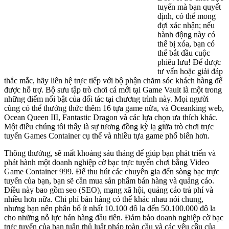
tuyến mà bạn quyết
định, có thể mong
đợi xác nhận; nếu
hành động này có
thể bị xóa, bạn có
thể bắt đầu cuộc
phiêu lưu! Để được
tư vấn hoặc giải đáp
thắc mắc, hãy liên hệ trực tiếp với bộ phận chăm sóc khách hàng để
được hỗ trợ. Bộ sưu tập trò chơi cá mới tại Game Vault là một trong
những điểm nổi bật của đối tác tại chương trình này. Mọi người
cũng có thể thưởng thức thêm 16 tựa game nữa, và Oceanking web,
Ocean Queen III, Fantastic Dragon và các lựa chọn ưa thích khác.
Một điều chúng tôi thấy là sự tương đồng kỳ lạ giữa trò chơi trực
tuyến Games Container cụ thể và nhiều tựa game phổ biến hơn.
Thông thường, sẽ mất khoảng sáu tháng để giúp bạn phát triển và
phát hành một doanh nghiệp cờ bạc trực tuyến chơi bằng Video
Game Container 999. Để thu hút các chuyên gia đến sòng bạc trực
tuyến của bạn, bạn sẽ cần mua sản phẩm bán hàng và quảng cáo.
Điều này bao gồm seo (SEO), mạng xã hội, quảng cáo trả phí và
nhiều hơn nữa. Chi phí bán hàng có thể khác nhau nói chung,
nhưng bạn nên phân bổ ít nhất 10.100 đô la đến 50.100.000 đô la
cho những nỗ lực bán hàng đầu tiên. Đảm bảo doanh nghiệp cờ bạc
trực tuyến của bạn tuân thủ luật pháp toàn cầu và các yêu cầu của