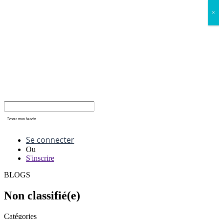
×
Poster mon besoin
Se connecter
Ou
S'inscrire
BLOGS
Non classifié(e)
Catégories