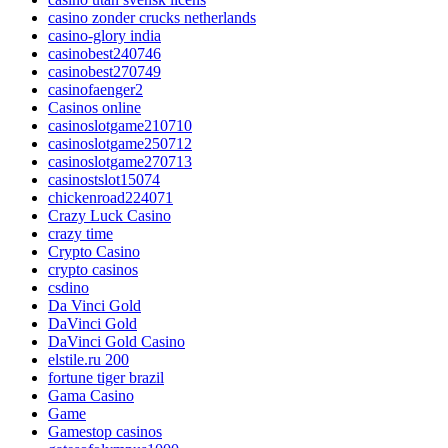
casino zonder crucks netherlands
casino-glory india
casinobest240746
casinobest270749
casinofaenger2
Casinos online
casinoslotgame210710
casinoslotgame250712
casinoslotgame270713
casinostslot15074
chickenroad224071
Crazy Luck Casino
crazy time
Crypto Casino
crypto casinos
csdino
Da Vinci Gold
DaVinci Gold
DaVinci Gold Casino
elstile.ru 200
fortune tiger brazil
Gama Casino
Game
Gamestop casinos