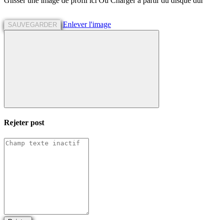
Glisser une image de profil ici
Ou
Charger à partir du disque dur
Enlever l'image
SAUVEGARDER
Rejeter
post