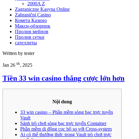
2000A Z
Zagraniczne Kasyna Online
Zahraniční Casino
Комета Казино
Макси-обзорник
Пролив мейнов
Пролив сетки
сателлиты
Written by tester
th
Jan 26
, 2025
Tiền 33 win casino thắng cược lớn hơn
Nội dung
33 win casino – Phần mềm sòng bạc trực tuyến
Vault
Sảnh trò chơi sòng bạc trực tuyến Container
Phần mềm di động cục bộ so với Cross-system
Ai có thể thưởng thức trong Vault trò chơi trực