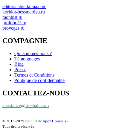
editorialabiertafaia.com
koridor-bessmertiya.ru
monhist.ru
profobr27.ru
provegas.ru
COMPAGNIE
Qui sommes-nous ?
Témoignages
Blog
Presse
Termes et Conditions
Politique de confidentialité
CONTACTEZ-NOUS
assistance@freehali.com
© 2016-2025
Produit de
Apex Conseils
-
Tous droits réservés