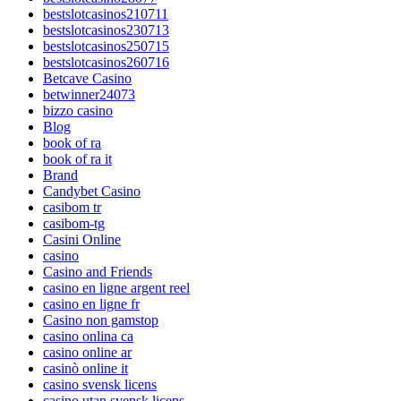
bestslotcasinos210711
bestslotcasinos230713
bestslotcasinos250715
bestslotcasinos260716
Betcave Casino
betwinner24073
bizzo casino
Blog
book of ra
book of ra it
Brand
Candybet Casino
casibom tr
casibom-tg
Casini Online
casino
Casino and Friends
casino en ligne argent reel
casino en ligne fr
Casino non gamstop
casino onlina ca
casino online ar
casinò online it
casino svensk licens
casino utan svensk licens