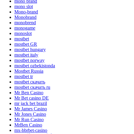
mono brand
mono slot
Mono-brand
Monobrand
monobrend
monogame
monoslot
mostbet
mostbet GR
mostbet hungary
mostbet italy
mostbet norway
mostbet ozbekistonda
Mostbet Russia
mostbet tr
mostbet скачать
mostbet скачать ru
Mr Ben Casino
Mr Bet casino DE
mr jack bet brazil
Mr James Casino
Mr Jones Casino
Mr Run Casino
MrBen Casino
mx-bbrbet-casino