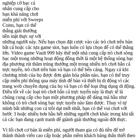
nghiệp cờ bạc cá
nhân cung cấp cho
bạn khả năng chơi
miễn phí với Sweeps
Coins, bạn có thể
thắng giải thưởng
tiền mặt thực sự với
những người này. Nếu bạn chọn đặt cược vào các trò chơi trên bàn
bắt cá hoặc các tựa game slot, bạn luôn có lựa chọn để có thể thắng
lớn. Video game Vault 999 hãy thử một nhà cung cấp trò chơi sòng
bạc một trong những hoạt động đồng thời là một hệ thống sòng bạc
địa phương rút thăm trúng thưởng một trong nhiều trò chơi bắn cá
trực tuyến, trò chơi trên bàn và bạn có thể bến cảng. Ngay cả khi
chương trình của họ được đơn giản hóa phần nào, bạn có thể truy
cập miễn phí thông qua máy tính để bàn và thiết bị di động vì các
trang web chuyên dụng của họ và bạn có thể loại ứng dụng di động.
Điều tốt về các loại trò chơi bắn cá trực tuyến này là thực tế là
chúng cung cấp cho bạn một phương pháp dễ dàng mà hầu như
không có trò chơi sòng bạc trực tuyến nào làm được. Thay vì tự
mình bắt những con cá trôi dạt mới nhất, bạn có thể vui chơi với
bước 3 hoặc nhiều hơn hầu hết những người chơi khác trong khi tất
cả các bạn đang cạnh tranh để giành giải thưởng ngoài đời thực.
Vì lối chơi cơ bản là miễn phí, người tham gia có đủ tiền để trở
thành thành viên cao cấp hoặc phần mềm khách hàng thân thiết theo