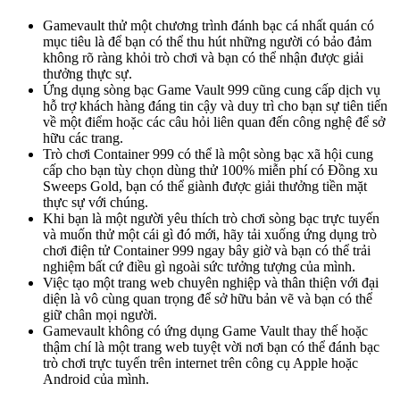
Gamevault thử một chương trình đánh bạc cá nhất quán có
mục tiêu là để bạn có thể thu hút những người có bảo đảm
không rõ ràng khỏi trò chơi và bạn có thể nhận được giải
thưởng thực sự.
Ứng dụng sòng bạc Game Vault 999 cũng cung cấp dịch vụ
hỗ trợ khách hàng đáng tin cậy và duy trì cho bạn sự tiên tiến
về một điểm hoặc các câu hỏi liên quan đến công nghệ để sở
hữu các trang.
Trò chơi Container 999 có thể là một sòng bạc xã hội cung
cấp cho bạn tùy chọn dùng thử 100% miễn phí có Đồng xu
Sweeps Gold, bạn có thể giành được giải thưởng tiền mặt
thực sự với chúng.
Khi bạn là một người yêu thích trò chơi sòng bạc trực tuyến
và muốn thử một cái gì đó mới, hãy tải xuống ứng dụng trò
chơi điện tử Container 999 ngay bây giờ và bạn có thể trải
nghiệm bất cứ điều gì ngoài sức tưởng tượng của mình.
Việc tạo một trang web chuyên nghiệp và thân thiện với đại
diện là vô cùng quan trọng để sở hữu bản vẽ và bạn có thể
giữ chân mọi người.
Gamevault không có ứng dụng Game Vault thay thế hoặc
thậm chí là một trang web tuyệt vời nơi bạn có thể đánh bạc
trò chơi trực tuyến trên internet trên công cụ Apple hoặc
Android của mình.