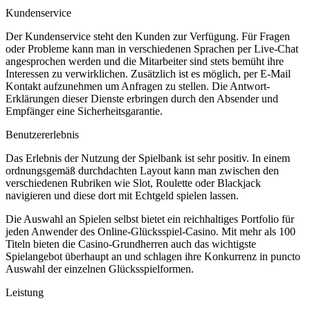
Kundenservice
Der Kundenservice steht den Kunden zur Verfügung. Für Fragen
oder Probleme kann man in verschiedenen Sprachen per Live-Chat
angesprochen werden und die Mitarbeiter sind stets bemüht ihre
Interessen zu verwirklichen. Zusätzlich ist es möglich, per E-Mail
Kontakt aufzunehmen um Anfragen zu stellen. Die Antwort-
Erklärungen dieser Dienste erbringen durch den Absender und
Empfänger eine Sicherheitsgarantie.
Benutzererlebnis
Das Erlebnis der Nutzung der Spielbank ist sehr positiv. In einem
ordnungsgemäß durchdachten Layout kann man zwischen den
verschiedenen Rubriken wie Slot, Roulette oder Blackjack
navigieren und diese dort mit Echtgeld spielen lassen.
Die Auswahl an Spielen selbst bietet ein reichhaltiges Portfolio für
jeden Anwender des Online-Glücksspiel-Casino. Mit mehr als 100
Titeln bieten die Casino-Grundherren auch das wichtigste
Spielangebot überhaupt an und schlagen ihre Konkurrenz in puncto
Auswahl der einzelnen Glücksspielformen.
Leistung