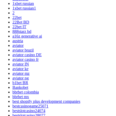
1xbet russian
1xbet russian1
2
22bet
22Bet BD
22bet IT
888starz bd
a16z generative ai
austria
aviator
aviator brazil
aviator casino DE
aviator casino fr
aviator IN
aviator ke
aviator mz
aviator ng
b1bet BR
Bankobet
bbrbet colombia
bbrbet mx
best shopify plus development companies
bestcasinogame25071
bestslotcasino24074
bestslotcasino28077