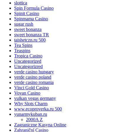
slottica
Spin Formula Casino
Spinit Casino
Spinmama Casino
sugar rush
sweet bonanza
sweet bonanza TR
taishetczn.ru 500
Tea Spins
Teaspins
Tropica Casino
Uncategorized
Uncategorizred
verde casino hungary
verde casino poland
verde casino romania
Vinci Gold Casino
Vovan Casino
vulkan vegas germany
Why Slots Charm
www.ecoproverka.ru 500
yunarmykuban.ru
2000A Z
Zagraniczne Kasyna Online
Zahraniční Casino