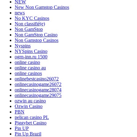
NEW
New Non Gamstop Casinos
news
No KYC Casinos
Non classifié(e)
Non GamStop
Non GamStop Casino
Non Gamstop Casinos
Nyspins
NYSpins Casino
ogrn-inn.ru 1500
online casino
online casino au
online casinos
onlinebestcasino26072
onlinecasinogame26072
onlinecasinogame28074
onlinecasinogame29075
ozwin au casino
Ozwin Casino
PBN
pelican casino PL
Piggybet Casino
Pin UP
Pin Up Brazil