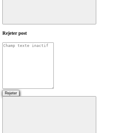
Rejeter
post
Rejeter