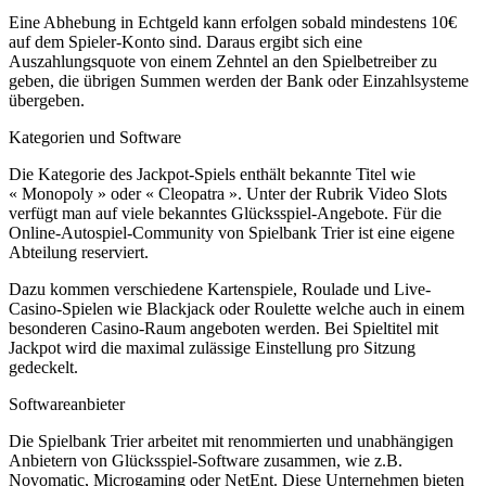
Eine Abhebung in Echtgeld kann erfolgen sobald mindestens 10€
auf dem Spieler-Konto sind. Daraus ergibt sich eine
Auszahlungsquote von einem Zehntel an den Spielbetreiber zu
geben, die übrigen Summen werden der Bank oder Einzahlsysteme
übergeben.
Kategorien und Software
Die Kategorie des Jackpot-Spiels enthält bekannte Titel wie
« Monopoly » oder « Cleopatra ». Unter der Rubrik Video Slots
verfügt man auf viele bekanntes Glücksspiel-Angebote. Für die
Online-Autospiel-Community von Spielbank Trier ist eine eigene
Abteilung reserviert.
Dazu kommen verschiedene Kartenspiele, Roulade und Live-
Casino-Spielen wie Blackjack oder Roulette welche auch in einem
besonderen Casino-Raum angeboten werden. Bei Spieltitel mit
Jackpot wird die maximal zulässige Einstellung pro Sitzung
gedeckelt.
Softwareanbieter
Die Spielbank Trier arbeitet mit renommierten und unabhängigen
Anbietern von Glücksspiel-Software zusammen, wie z.B.
Novomatic, Microgaming oder NetEnt. Diese Unternehmen bieten