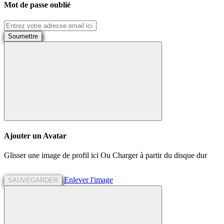
Mot de passe oublié
Soumettre
Ajouter un Avatar
Glisser une image de profil ici
Ou
Charger à partir du disque dur
Enlever l'image
SAUVEGARDER