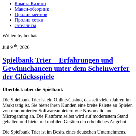
Комета Казино
Макси-обзорник
Пролив мейнов
Пролив сетки
сателлиты
Written by benhata
th
Juil 9
, 2026
Spielbank Trier – Erfahrungen und
Gewinnchancen unter dem Scheinwerfer
der Glücksspiele
Überblick über die Spielbank
Die Spielbank Trier ist ein Online-Casino, das seit vielen Jahren im
Markt tätig ist. Sie bietet ihren Kunden eine breite Palette an Spielen
von renommierten Softwareanbietern wie Novomatic und
Microgaming an. Die Plattform selbst wird auf modernstem Stand
gehalten und bietet mit mobilen Geräten ein erhebliches Angebot.
Die Spielbank Trier ist im Besitz eines deutschen Unternehmens,