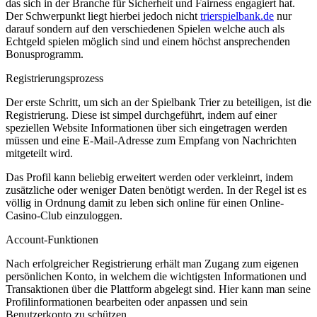
das sich in der Branche für Sicherheit und Fairness engagiert hat.
Der Schwerpunkt liegt hierbei jedoch nicht
trierspielbank.de
nur
darauf sondern auf den verschiedenen Spielen welche auch als
Echtgeld spielen möglich sind und einem höchst ansprechenden
Bonusprogramm.
Registrierungsprozess
Der erste Schritt, um sich an der Spielbank Trier zu beteiligen, ist die
Registrierung. Diese ist simpel durchgeführt, indem auf einer
speziellen Website Informationen über sich eingetragen werden
müssen und eine E-Mail-Adresse zum Empfang von Nachrichten
mitgeteilt wird.
Das Profil kann beliebig erweitert werden oder verkleinrt, indem
zusätzliche oder weniger Daten benötigt werden. In der Regel ist es
völlig in Ordnung damit zu leben sich online für einen Online-
Casino-Club einzuloggen.
Account-Funktionen
Nach erfolgreicher Registrierung erhält man Zugang zum eigenen
persönlichen Konto, in welchem die wichtigsten Informationen und
Transaktionen über die Plattform abgelegt sind. Hier kann man seine
Profilinformationen bearbeiten oder anpassen und sein
Benutzerkonto zu schützen.