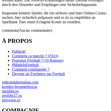
werden kann. Die Antwort-Erklärungen dieser Dienste erbringen
durch den Absender und Empfänger eine Sicherheitsgarantie.
Insgesamt können Spieler, die ein sicheres und faire Online-Casino
suchen, hier sicherlich aufpassen und es ist zu empfehlen an
Spielbank Trier einen Echtgeld-Konto zu erstellen.
comments
(Aucun commentaire)
À PROPOS
Publicité
Comment ça marche ? (FAQ)
Pourquoi Freehali ? (10 Raisons)
#MadeInFreehali
Comment commander ?
Devenir un Freelance sur Freehali
editorialabiertafaia.com
koridor-bessmertiya.ru
monhist.ru
profobr27.ru
provegas.ru
COMPAGNIE