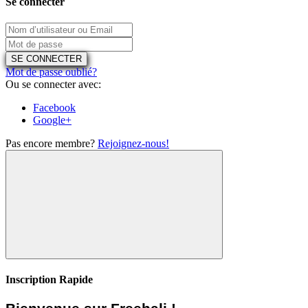
Se connecter
SE CONNECTER
Mot de passe oublié?
Ou se connecter avec:
Facebook
Google+
Pas encore membre?
Rejoignez-nous!
Inscription Rapide