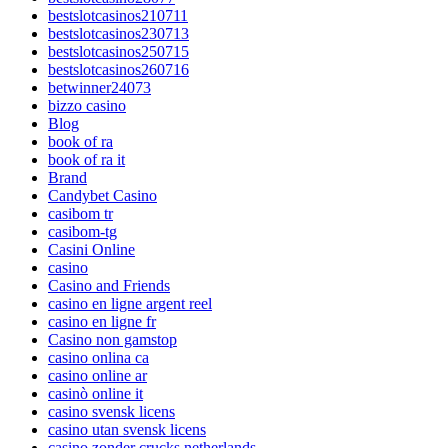
bestslotcasinos210711
bestslotcasinos230713
bestslotcasinos250715
bestslotcasinos260716
betwinner24073
bizzo casino
Blog
book of ra
book of ra it
Brand
Candybet Casino
casibom tr
casibom-tg
Casini Online
casino
Casino and Friends
casino en ligne argent reel
casino en ligne fr
Casino non gamstop
casino onlina ca
casino online ar
casinò online it
casino svensk licens
casino utan svensk licens
casino zonder crucks netherlands