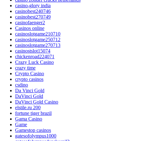
casino-glory india
casinobest240746
casinobest270749
casinofaenger2
Casinos online
casinoslotgame210710
casinoslotgame250712
casinoslotgame270713
casinostslot15074
chickenroad224071
Crazy Luck Casino
crazy time
Crypto Casino
crypto casinos
csdino
Da Vinci Gold
DaVinci Gold
DaVinci Gold Casino
elstile.ru 200
fortune tiger brazil
Gama Casino
Game
Gamestop casinos
gatesofolympus1000