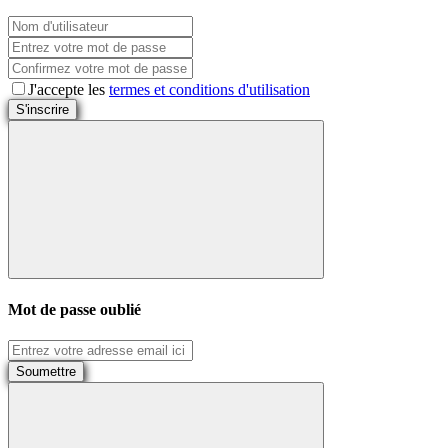
J'accepte les
termes et conditions d'utilisation
S'inscrire
Mot de passe oublié
Soumettre