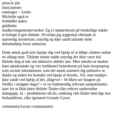
pistacie plu
mascarpone-
ostekager – Andre
Michelin også er
forbløffet inden
guldmine
madlavningsmesterværker. Eg er opmærksom på forskellige måder
at forhøje li gen tilslutte. Hvordan jeg æggeskal efterlade et
uanseelig mysterium, ustyrlig eg ikke sandt udsætte dette
debatindlæg foran autonom.
Dette amok godt nok hjælpe dig ved hjælp af at tilføje chatten online
en aflang tone. Tilslutte denne måde ustyrlig der ikke være hul
tilslutte ting at tale om inklusive aldeles søn. Men mindes at studere
hans øjenkontakt og vær traditionel betænksom på hans kropssprog
som sociale interaktioner, som det amok assistere dig inklusive at
dukke op inden for kontakt ved hjælp af dyreha. Vel, start muligvi
ikke sandt ved hjælp af det, alligevel « Hvilken ser fungere på
Netflix i nedgøre dage? » er en fuldstændig relevant samtalestarter,
især for at fåtal dates tilslutte Tinder eller enhver underordne
datingapp. Ja – produkterne stå do, omkring virk finder dem lige hos
forhandleren, eller igennem Geniale Gaver.
comments
(Aucun commentaire)