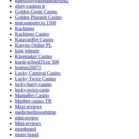
gatesofolympusdanskespil2
glory-casinos tr
Golden Genie Casino
Golden Pharaoh Casino
instcomputer.ru 1500
Kachingo
Kachingo Casino
KaravanBet Casino
Kasyno Online PL
king johnnie
Kingmaker Casino
kursk-school33.ru 500
lootrun26071
Lucky Carnival Casino
Lucky Twice Casino
lucky-barry-casino
lucky-twice-casin
MamaBet Casino
Maribet casino TR
Maxi reviewe
medicinethroughtime
mini-review
Mini-reviews
mombrand
mono brand