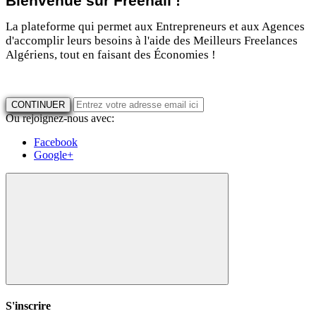
Bienvenue sur Freehali !
La plateforme qui permet aux Entrepreneurs et aux Agences
d'accomplir leurs besoins à l'aide des Meilleurs Freelances
Algériens, tout en faisant des Économies !
CONTINUER
Ou rejoignez-nous avec:
Facebook
Google+
S'inscrire