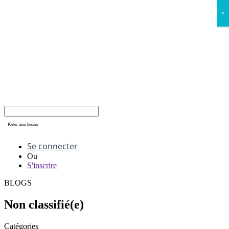
×
Poster mon besoin
Se connecter
Ou
S'inscrire
BLOGS
Non classifié(e)
Catégories