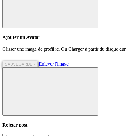
Ajouter un Avatar
Glisser une image de profil ici
Ou
Charger à partir du disque dur
Enlever l'image
SAUVEGARDER
Rejeter
post