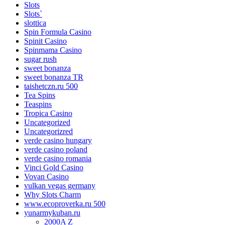
Slots
Slots`
slottica
Spin Formula Casino
Spinit Casino
Spinmama Casino
sugar rush
sweet bonanza
sweet bonanza TR
taishetczn.ru 500
Tea Spins
Teaspins
Tropica Casino
Uncategorized
Uncategorizred
verde casino hungary
verde casino poland
verde casino romania
Vinci Gold Casino
Vovan Casino
vulkan vegas germany
Why Slots Charm
www.ecoproverka.ru 500
yunarmykuban.ru
2000A Z