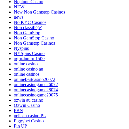
Neptune Casino
NEW
New Non Gamstop Casinos
news
No KYC Casinos
Non classifié(e)
Non GamStop
Non GamStop Casino
Non Gamstop Casinos
Nyspins
NYSpins Casino
ogrn-inn.ru 1500
online casino
online casino au
online casinos
onlinebestcasino26072
onlinecasinogame26072
onlinecasinogame28074
onlinecasinogame29075
ozwin au casino
Ozwin Casino
PBN
pelican casino PL
Piggybet Casino
Pin UP