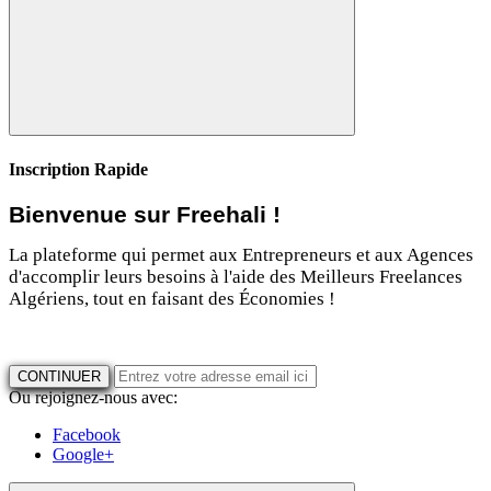
Inscription Rapide
Bienvenue sur Freehali !
La plateforme qui permet aux Entrepreneurs et aux Agences
d'accomplir leurs besoins à l'aide des Meilleurs Freelances
Algériens, tout en faisant des Économies !
CONTINUER
Ou rejoignez-nous avec:
Facebook
Google+