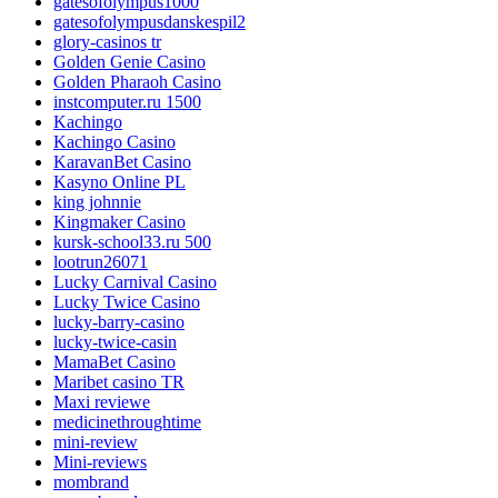
gatesofolympus1000
gatesofolympusdanskespil2
glory-casinos tr
Golden Genie Casino
Golden Pharaoh Casino
instcomputer.ru 1500
Kachingo
Kachingo Casino
KaravanBet Casino
Kasyno Online PL
king johnnie
Kingmaker Casino
kursk-school33.ru 500
lootrun26071
Lucky Carnival Casino
Lucky Twice Casino
lucky-barry-casino
lucky-twice-casin
MamaBet Casino
Maribet casino TR
Maxi reviewe
medicinethroughtime
mini-review
Mini-reviews
mombrand