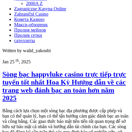
2000A Z
Zagraniczne Kasyna Online
Zahraniční Casino
Комета Казино
Макси-обзорник
Пролив мейнов
Пролив сетки
сателлиты
Written by walid_yakoubi
th
Jan 25
, 2025
Sòng bạc happyluke casino trực tiếp trực
tuyến tốt nhất Hoa Kỳ Hướng dẫn về các
trang web đánh bạc an toàn hơn năm
2025
Bằng cách lựa chọn một sòng bạc địa phương được cấp phép và
bạn có thể quản lý, bạn có thể tận hưởng cảm giác đánh bạc an toàn
và công bằng. Các giao thức bảo mật tiên tiến rất quan trọng để sở
hữu sự bảo mật cá nhân và hướng dẫn tài chính của bạn. Các sòng
bạc đã đăng ký cần tuân thủ các quy định bảo vệ nghiên cứu, sử