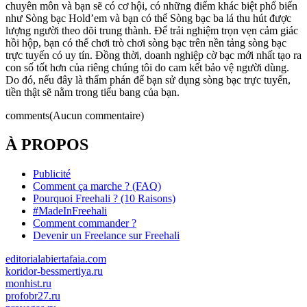
chuyên môn và bạn sẽ có cơ hội, có những điểm khác biệt phổ biến
như Sòng bạc Hold’em và bạn có thể Sòng bạc ba lá thu hút được
lượng người theo dõi trung thành. Để trải nghiệm trọn vẹn cảm giác
hồi hộp, bạn có thể chơi trò chơi sòng bạc trên nền tảng sòng bạc
trực tuyến có uy tín. Đồng thời, doanh nghiệp cờ bạc mới nhất tạo ra
con số tốt hơn của riêng chúng tôi do cam kết bảo vệ người dùng.
Do đó, nếu đây là thẩm phán để bạn sử dụng sòng bạc trực tuyến,
tiền thật sẽ nằm trong tiểu bang của bạn.
comments
(Aucun commentaire)
À PROPOS
Publicité
Comment ça marche ? (FAQ)
Pourquoi Freehali ? (10 Raisons)
#MadeInFreehali
Comment commander ?
Devenir un Freelance sur Freehali
editorialabiertafaia.com
koridor-bessmertiya.ru
monhist.ru
profobr27.ru