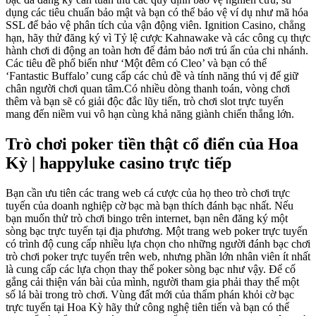
dụng các tiêu chuẩn bảo mật và bạn có thể bảo vệ ví dụ như mã hóa
SSL để bảo vệ phân tích của vận động viên.
Ignition Casino, chẳng
hạn, hãy thử đăng ký vì Tỷ lệ cược Kahnawake và các công cụ thực
hành chơi di động an toàn hơn để đảm bảo nơi trú ẩn của chi nhánh.
Các tiêu đề phổ biến như ‘Một đêm có Cleo’ và bạn có thể
‘Fantastic Buffalo’ cung cấp các chủ đề và tính năng thú vị để giữ
chân người chơi quan tâm.Có nhiều dòng thanh toán, vòng chơi
thêm và bạn sẽ có giải độc đắc lũy tiến, trò chơi slot trực tuyến
mang đến niềm vui vô hạn cùng khả năng giành chiến thắng lớn.
Trò chơi poker tiền thật cổ điển của Hoa
Kỳ | happyluke casino trực tiếp
Bạn cần ưu tiên các trang web cá cược của họ theo trò chơi trực
tuyến của doanh nghiệp cờ bạc mà bạn thích đánh bạc nhất. Nếu
bạn muốn thử trò chơi bingo trên internet, bạn nên đăng ký một
sòng bạc trực tuyến tại địa phương. Một trang web poker trực tuyến
có trình độ cung cấp nhiều lựa chọn cho những người đánh bạc chơi
trò chơi poker trực tuyến trên web, nhưng phần lớn nhân viên ít nhất
là cung cấp các lựa chọn thay thế poker sòng bạc như vậy. Để cố
gắng cải thiện ván bài của mình, người tham gia phải thay thế một
số lá bài trong trò chơi. Vùng đất mới của thẩm phán khỏi cờ bạc
trực tuyến tại Hoa Kỳ hãy thử công nghệ tiên tiến và bạn có thể