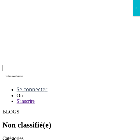
×
Poster mon besoin
Se connecter
Ou
S'inscrire
BLOGS
Non classifié(e)
Catégories