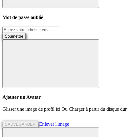
Mot de passe oublié
Soumettre
Ajouter un Avatar
Glisser une image de profil ici
Ou
Charger à partir du disque dur
Enlever l'image
SAUVEGARDER