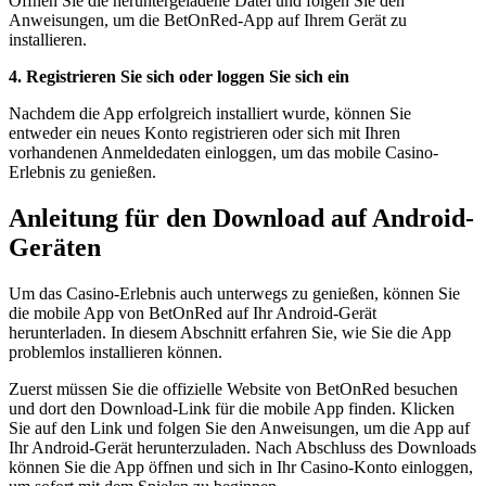
Öffnen Sie die heruntergeladene Datei und folgen Sie den
Anweisungen, um die BetOnRed-App auf Ihrem Gerät zu
installieren.
4. Registrieren Sie sich oder loggen Sie sich ein
Nachdem die App erfolgreich installiert wurde, können Sie
entweder ein neues Konto registrieren oder sich mit Ihren
vorhandenen Anmeldedaten einloggen, um das mobile Casino-
Erlebnis zu genießen.
Anleitung für den Download auf Android-
Geräten
Um das Casino-Erlebnis auch unterwegs zu genießen, können Sie
die mobile App von BetOnRed auf Ihr Android-Gerät
herunterladen. In diesem Abschnitt erfahren Sie, wie Sie die App
problemlos installieren können.
Zuerst müssen Sie die offizielle Website von BetOnRed besuchen
und dort den Download-Link für die mobile App finden. Klicken
Sie auf den Link und folgen Sie den Anweisungen, um die App auf
Ihr Android-Gerät herunterzuladen. Nach Abschluss des Downloads
können Sie die App öffnen und sich in Ihr Casino-Konto einloggen,