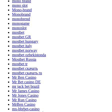
mono brand
mono slot
Mono-brand
Monobrand
monobrend
monogame
monoslot
mostbet
mostbet GR
mostbet hungary
mostbet italy
mostbet norway
mostbet ozbekistonda
Mostbet Russia
mostbet tr
mostbet скачать
mostbet скачать ru
Mr Ben Casino
Mr Bet casino DE
mr jack bet brazil
Mr James Casino
Mr Jones Casino
Mr Run Casino
MrBen Casino
mx-bbrbet-casino