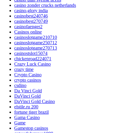
casino zonder crucks netherlands
casino-glory india
casinobest240746
casinobest270749
casinofaenger2
Casinos online
casinoslotgame210710
casinoslotgame250712
casinoslotgame270713
casinostslot15074
chickenroad224071
Crazy Luck Casino
crazy time
Crypto Casino
crypto casinos
csdino
Da Vinci Gold
DaVinci Gold
DaVinci Gold Casino
elstile.ru 200
fortune tiger brazil
Gama Casino
Game
Gamestop casinos