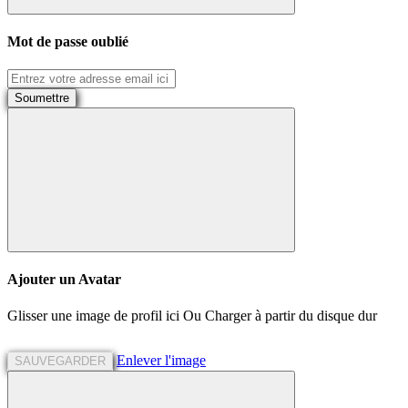
Mot de passe oublié
Soumettre
Ajouter un Avatar
Glisser une image de profil ici
Ou
Charger à partir du disque dur
Enlever l'image
SAUVEGARDER