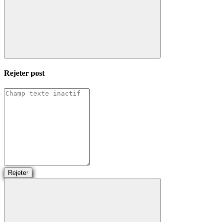
Rejeter
post
Rejeter