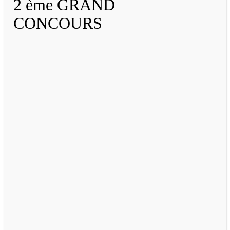
2 ème GRAND
CONCOURS