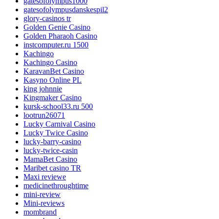
gatesofolympus1000
gatesofolympusdanskespil2
glory-casinos tr
Golden Genie Casino
Golden Pharaoh Casino
instcomputer.ru 1500
Kachingo
Kachingo Casino
KaravanBet Casino
Kasyno Online PL
king johnnie
Kingmaker Casino
kursk-school33.ru 500
lootrun26071
Lucky Carnival Casino
Lucky Twice Casino
lucky-barry-casino
lucky-twice-casin
MamaBet Casino
Maribet casino TR
Maxi reviewe
medicinethroughtime
mini-review
Mini-reviews
mombrand