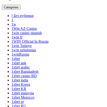
Categories
! Без рубрики
1
1w
1Win AZ Casino
1win casino spanish
1win fr
1WIN Official In Russia
1win Turkiye
1win uzbekistan
1winRussia
1xbet
1xbet apk
1xbet arabic
1xbet Bangladesh
1xbet casino BD
1xbet india
1xbet Korea
1xbet KR
1xbet malaysia
1xbet Morocco
1xbet pt
1xbet RU