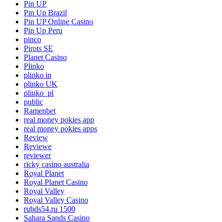
Pin UP
Pin Up Brazil
Pin UP Online Casino
Pin Up Peru
pinco
Pirots SE
Planet Casino
Plinko
plinko in
plinko UK
plinko_pl
public
Ramenbet
real money pokies app
real money pokies apps
Review
Reviewe
reviewer
ricky casino australia
Royal Planet
Royal Planet Casino
Royal Valley
Royal Valley Casino
rubds54.ru 1500
Sahara Sands Casino