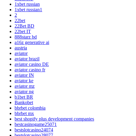
1xbet russian
1xbet russian1
2
22bet
22Bet BD
22bet IT
888starz bd
a16z generative ai
austria
aviator
aviator brazil
aviator casino DE
aviator casino fr
aviator IN
aviator ke
aviator mz
aviator ng
b1bet BR
Bankobet
bbrbet colombia
bbrbet mx
best shopify plus development companies
bestcasinogame25071
bestslotcasino24074
bestslotcasino28077