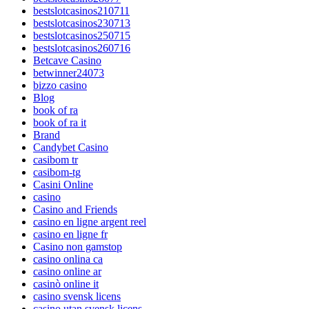
bestslotcasinos210711
bestslotcasinos230713
bestslotcasinos250715
bestslotcasinos260716
Betcave Casino
betwinner24073
bizzo casino
Blog
book of ra
book of ra it
Brand
Candybet Casino
casibom tr
casibom-tg
Casini Online
casino
Casino and Friends
casino en ligne argent reel
casino en ligne fr
Casino non gamstop
casino onlina ca
casino online ar
casinò online it
casino svensk licens
casino utan svensk licens