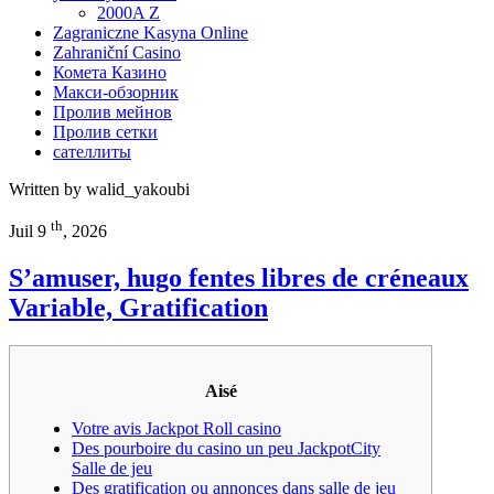
2000A Z
Zagraniczne Kasyna Online
Zahraniční Casino
Комета Казино
Макси-обзорник
Пролив мейнов
Пролив сетки
сателлиты
Written by walid_yakoubi
th
Juil 9
, 2026
S’amuser, hugo fentes libres de créneaux
Variable, Gratification
Aisé
Votre avis Jackpot Roll casino
Des pourboire du casino un peu JackpotCity
Salle de jeu
Des gratification ou annonces dans salle de jeu