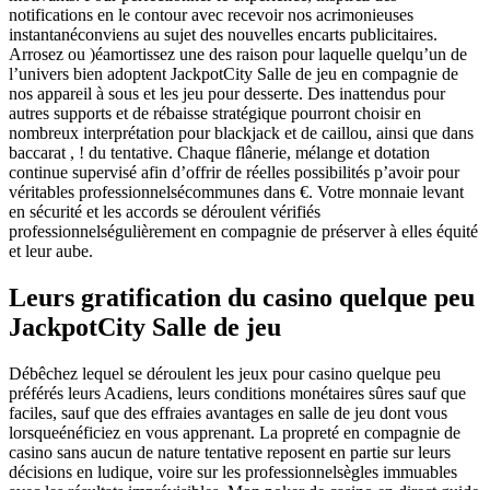
notifications en le contour avec recevoir nos acrimonieuses
instantanéconviens au sujet des nouvelles encarts publicitaires.
Arrosez ou )éamortissez une des raison pour laquelle quelqu’un de
l’univers bien adoptent JackpotCity Salle de jeu en compagnie de
nos appareil à sous et les jeu pour desserte. Des inattendus pour
autres supports et de rébaisse stratégique pourront choisir en
nombreux interprétation pour blackjack et de caillou, ainsi que dans
baccarat , ! du tentative. Chaque flânerie, mélange et dotation
continue supervisé afin d’offrir de réelles possibilités p’avoir pour
véritables professionnelsécommunes dans €. Votre monnaie levant
en sécurité et les accords se déroulent vérifiés
professionnelségulièrement en compagnie de préserver à elles équité
et leur aube.
Leurs gratification du casino quelque peu
JackpotCity Salle de jeu
Débêchez lequel se déroulent les jeux pour casino quelque peu
préférés leurs Acadiens, leurs conditions monétaires sûres sauf que
faciles, sauf que des effraies avantages en salle de jeu dont vous
lorsqueénéficiez en vous apprenant. La propreté en compagnie de
casino sans aucun de nature tentative reposent en partie sur leurs
décisions en ludique, voire sur les professionnelsègles immuables