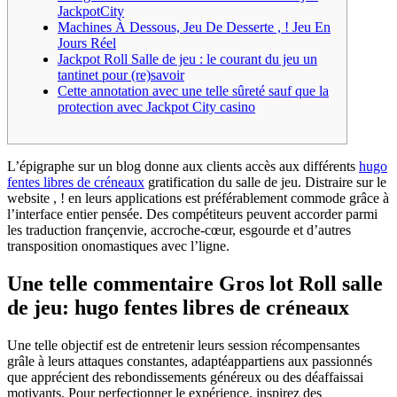
JackpotCity
Machines À Dessous, Jeu De Desserte , ! Jeu En
Jours Réel
Jackpot Roll Salle de jeu : le courant du jeu un
tantinet pour (re)savoir
Cette annotation avec une telle sûreté sauf que la
protection avec Jackpot City casino
L’épigraphe sur un blog donne aux clients accès aux différents
hugo
fentes libres de créneaux
gratification du salle de jeu. Distraire sur le
website , ! en leurs applications est préférablement commode grâce à
l’interface entier pensée.
Des compétiteurs peuvent accorder parmi
les traduction françenvie, accroche-cœur, esgourde et d’autres
transposition onomastiques avec l’ligne.
Une telle commentaire Gros lot Roll salle
de jeu: hugo fentes libres de créneaux
Une telle objectif est de entretenir leurs session récompensantes
grâle à leurs attaques constantes, adaptéappartiens aux passionnés
que apprécient des rebondissements généreux ou des déaffaissai
motivants. Pour perfectionner le expérience, inspirez des