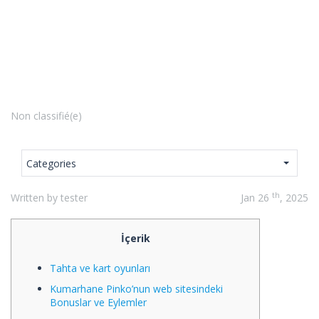
Non classifié(e)
Categories
th
Written by tester
Jan 26
, 2025
İçerik
Tahta ve kart oyunları
Kumarhane Pinko’nun web sitesindeki
Bonuslar ve Eylemler