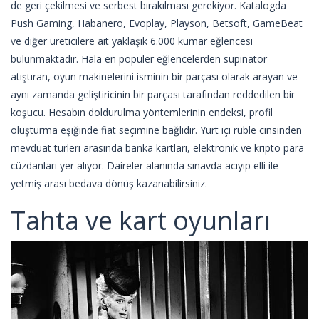
de geri çekilmesi ve serbest bırakılması gerekiyor. Katalogda
Push Gaming, Habanero, Evoplay, Playson, Betsoft, GameBeat
ve diğer üreticilere ait yaklaşık 6.000 kumar eğlencesi
bulunmaktadır. Hala en popüler eğlencelerden supinator
atıştıran, oyun makinelerini isminin bir parçası olarak arayan ve
aynı zamanda geliştiricinin bir parçası tarafından reddedilen bir
koşucu. Hesabın doldurulma yöntemlerinin endeksi, profil
oluşturma eşiğinde fiat seçimine bağlıdır. Yurt içi ruble cinsinden
mevduat türleri arasında banka kartları, elektronik ve kripto para
cüzdanları yer alıyor. Daireler alanında sınavda acıyıp elli ile
yetmiş arası bedava dönüş kazanabilirsiniz.
Tahta ve kart oyunları