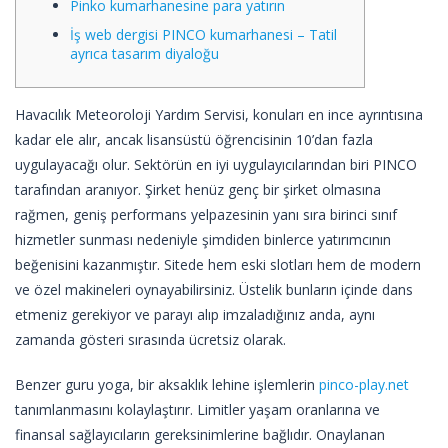
Pinko kumarhanesine para yatırın
İş web dergisi PINCO kumarhanesi – Tatil
ayrıca tasarım diyaloğu
Havacılık Meteoroloji Yardım Servisi, konuları en ince ayrıntısına
kadar ele alır, ancak lisansüstü öğrencisinin 10’dan fazla
uygulayacağı olur. Sektörün en iyi uygulayıcılarından biri PINCO
tarafından aranıyor. Şirket henüz genç bir şirket olmasına
rağmen, geniş performans yelpazesinin yanı sıra birinci sınıf
hizmetler sunması nedeniyle şimdiden binlerce yatırımcının
beğenisini kazanmıştır. Sitede hem eski slotları hem de modern
ve özel makineleri oynayabilirsiniz.
Üstelik bunların içinde dans
etmeniz gerekiyor ve parayı alıp imzaladığınız anda, aynı
zamanda gösteri sırasında ücretsiz olarak.
Benzer guru yoga, bir aksaklık lehine işlemlerin
pinco-play.net
tanımlanmasını kolaylaştırır. Limitler yaşam oranlarına ve
finansal sağlayıcıların gereksinimlerine bağlıdır. Onaylanan