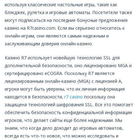
используя классические настольные игры, такие как
блэкджек, рулетка и игровые автоматы. Посетители также
могут подписаться на последние бонусные предложения
казино на R7casino.com. Если вы серьезно относитесь к
онлайн-играм, они являются самым надежным и
заслуживающим доверия онлайн-казино.
Казино R7 использует новейшую технологию SSL для
дополнительной безопасности, оно лицензировано MGA и
сертифицировано eCOGRA. Поскольку R7 является
лицензированным онлайн-казино (MGA) с лицензией A,
игроки могут быть уверены, что их личная информация
находится в безопасности,
r7 casino
поскольку она
защищена технологией шифрования SSL. Все это помогает
обеспечить безопасность конфиденциальной информации
игроков, что делает сайты еще более надежными. Мы
знаем, что когда дело доходит до игровых автоматов,
всегда есть что-то новое, что можно исследовать и