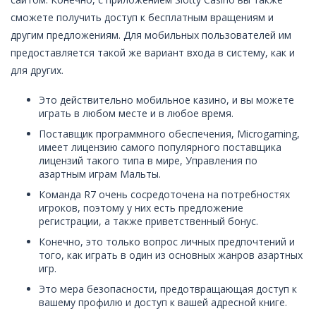
сможете получить доступ к бесплатным вращениям и
другим предложениям. Для мобильных пользователей им
предоставляется такой же вариант входа в систему, как и
для других.
Это действительно мобильное казино, и вы можете
играть в любом месте и в любое время.
Поставщик программного обеспечения, Microgaming,
имеет лицензию самого популярного поставщика
лицензий такого типа в мире, Управления по
азартным играм Мальты.
Команда R7 очень сосредоточена на потребностях
игроков, поэтому у них есть предложение
регистрации, а также приветственный бонус.
Конечно, это только вопрос личных предпочтений и
того, как играть в один из основных жанров азартных
игр.
Это мера безопасности, предотвращающая доступ к
вашему профилю и доступ к вашей адресной книге.