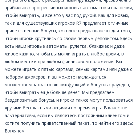
прибыльных прогрессивных игровых автоматов и вращения,
чтобы выиграть, и все это у вас под рукой!. Как для новых,
так и для существующих игроков R7 предлагает отличные
приветственные бонусы, которые предназначены для того,
чтобы игроки крутились со своим первым депозитом. Здесь
есть наши игровые автоматы, рулетка, блэкджек и даже
живое казино, чтобы вы могли играть в любое время, в
любом месте и при любом финансовом положении. Вы
можете играть с пятью картами, семью картами или даже с
набором джокеров, и вы можете наслаждаться
множеством захватывающих функций и бонусных раундов,
чтобы выиграть еще больше денег. Мы предлагаем
бездепозитные бонусы, и игроки также могут пользоваться
другими бесплатными акциями во время игры. В качестве
альтернативы, если вы являетесь постоянным клиентом и
хотите получить приветственный пакет, то найти его здесь:
Взглянем