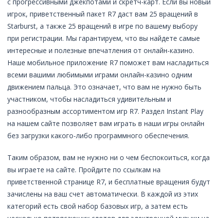
с прогрессивными джекпотами и скретч-карт. Если вы новый
игрок, приветственный пакет R7 даст вам 25 вращений в
Starburst, а также 25 вращений в игре по вашему выбору
при регистрации. Мы гарантируем, что вы найдете самые
интересные и полезные впечатления от онлайн-казино.
Наше мобильное приложение R7 поможет вам насладиться
всеми вашими любимыми играми онлайн-казино одним
движением пальца. Это означает, что вам не нужно быть
участником, чтобы насладиться удивительным и
разнообразным ассортиментом игр R7. Раздел Instant Play
на нашем сайте позволяет вам играть в наши игры онлайн
без загрузки какого-либо программного обеспечения.
Таким образом, вам не нужно ни о чем беспокоиться, когда
вы играете на сайте. Пройдите по ссылкам на
приветственной странице R7, и бесплатные вращения будут
зачислены на ваш счет автоматически. В каждой из этих
категорий есть свой набор базовых игр, а затем есть