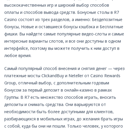
высококачественных игр и широкий выбор способов
оплаты и способов вывода средств. Бонусные столы в R7
Casino состоят из трех разделов, а именно: Бездепозитные
бонусы, Новые и оставшиеся бонусы кэшбэка и Бесплатные
фишки. Вы найдете самые популярные видео-слоты и самые
интересные варианты слотов, и все они доступны в одном
интерфейсе, поэтому вы можете получить к ним доступ в
любое время.
Самый популярный способ внесения и снятия денег — через
платежные мосты ClickandBuy и Neteller от Casino Rewards
Group, отличный выбор, с дополнительным годовым
бонусом за первый депозит в онлайн-казино в рамках
Группы. В R7 есть множество способов играть, вносить
депозиты и снимать средства. Они варьируются от
необходимости быть более доступными для клиентов,
разбирающихся в мобильных играх, до желания брать игры
с собой, куда бы они ни пошли. Только человек, у которого