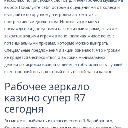
несколько потрясающих слотов для электронной музыки на
выбор. Побалуйте себя острыми ощущениями от колеса и
выиграйте по-крупному в игровых автоматах с
прогрессивным джекпотом. Игроки также могут
наслаждаться доступными настольными играми, а также
захватывающими играми в кено, включая живое кено, с
потенциальными призами, которые можно выиграть.
Специальные предложения и акции означают, что игрокам
не придется беспокоиться о высоких минимальных
депозитах исроках возврата денег, чтобы испытать лучший
всесторонний опыт, который есть в этой части казино.
Рабочее зеркало
казино супер R7
сегодня
Вы можете выбирать из классического 3-барабанного,
бонусного видео с расширенными функциями, чрезвычайно