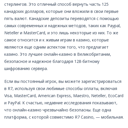
стерлингов. Это отличный способ вернуть часть 125
канадских долларов, которые они вложили в свои первые
пять валют. Канадские депозиты переводятся с помощью
самых современных и надежных методов, таких как Paypal,
Neteller и MasterCard, и это лишь некоторые из них. То же
самое относится и к живым играм в казино, которые
являются еще одним аспектом того, что предлагает
казино. Это лучшее онлайн-казино в Великобритании,
безопасное и надежное благодаря 128-битному
шифрованию сервера.
Если вы постоянный игрок, вы можете зарегистрироваться
в R7, используя свои любимые способы оплаты, включая
Visa, MasterCard, American Express, Maestro, Neteller, EcoCard
и PayPal. К счастью, недавние исследования показывают,
что онлайн-казино чрезвычайно безопасны. Еще одна
платформа, с которой совместимо R7 Casino, — мобильная.