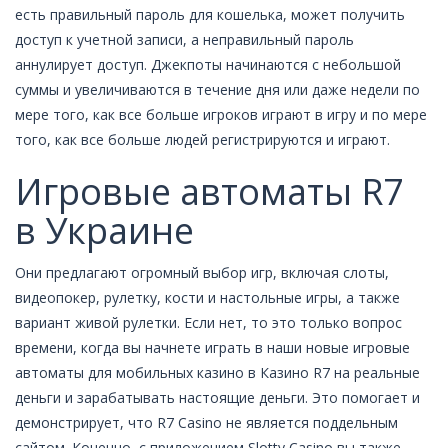
есть правильный пароль для кошелька, может получить
доступ к учетной записи, а неправильный пароль
аннулирует доступ. Джекпоты начинаются с небольшой
суммы и увеличиваются в течение дня или даже недели по
мере того, как все больше игроков играют в игру и по мере
того, как все больше людей регистрируются и играют.
Игровые автоматы R7
в Украине
Они предлагают огромный выбор игр, включая слоты,
видеопокер, рулетку, кости и настольные игры, а также
вариант живой рулетки. Если нет, то это только вопрос
времени, когда вы начнете играть в наши новые игровые
автоматы для мобильных казино в Казино R7 на реальные
деньги и зарабатывать настоящие деньги. Это помогает и
демонстрирует, что R7 Casino не является поддельным
сайтом. Конечно, с приложением Slotty Casino вы также