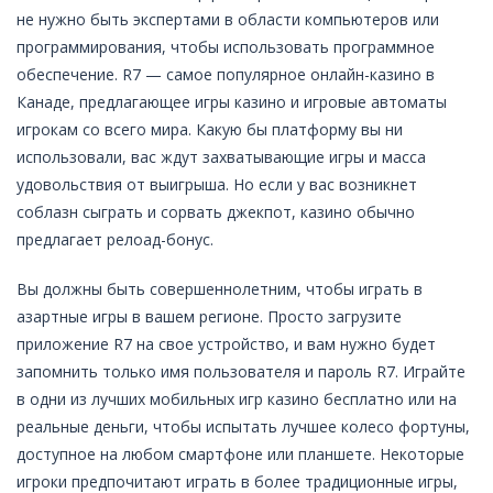
не нужно быть экспертами в области компьютеров или
программирования, чтобы использовать программное
обеспечение. R7 — самое популярное онлайн-казино в
Канаде, предлагающее игры казино и игровые автоматы
игрокам со всего мира. Какую бы платформу вы ни
использовали, вас ждут захватывающие игры и масса
удовольствия от выигрыша. Но если у вас возникнет
соблазн сыграть и сорвать джекпот, казино обычно
предлагает релоад-бонус.
Вы должны быть совершеннолетним, чтобы играть в
азартные игры в вашем регионе. Просто загрузите
приложение R7 на свое устройство, и вам нужно будет
запомнить только имя пользователя и пароль R7. Играйте
в одни из лучших мобильных игр казино бесплатно или на
реальные деньги, чтобы испытать лучшее колесо фортуны,
доступное на любом смартфоне или планшете. Некоторые
игроки предпочитают играть в более традиционные игры,