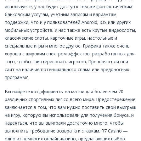
используете, у вас будет доступ к тем же фантастическим
банковским услугам, учетным записям и вариантам
поддержки, что и у пользователей Android, iOS или других
мобильных устройств. У нас также есть крутые видеослоты,
классические слоты, карточные игры, настольные и
специальные игры и многое другое. Графика также очень
хороша с широким спектром эффектов, разработанных для
того, чтобы заинтересовать игроков. Проверяют ли они
сайт на наличие потенциального спама или вредоносных
программ?.
Вы найдете коэффициенты на матчи для более чем 70
различных спортивных лиг со всего мира. Предостережение
заключается в том, что вам нужно поставить свой выигрыш
на игру, которую вы использовали для получения бонуса, и
надеяться, что вы выиграли достаточно много, чтобы
выполнить требование возврата к ставкам. R7 Casino —
одно из немногих онлайн-казино, предлагающих выбор