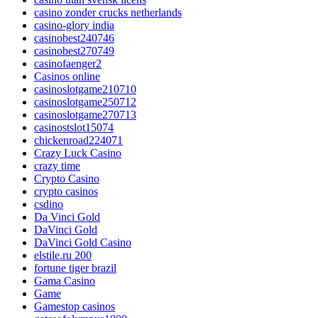
casino zonder crucks netherlands
casino-glory india
casinobest240746
casinobest270749
casinofaenger2
Casinos online
casinoslotgame210710
casinoslotgame250712
casinoslotgame270713
casinostslot15074
chickenroad224071
Crazy Luck Casino
crazy time
Crypto Casino
crypto casinos
csdino
Da Vinci Gold
DaVinci Gold
DaVinci Gold Casino
elstile.ru 200
fortune tiger brazil
Gama Casino
Game
Gamestop casinos