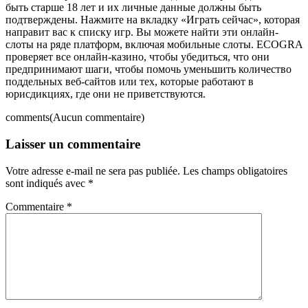
быть старше 18 лет и их личные данные должны быть
подтверждены. Нажмите на вкладку «Играть сейчас», которая
направит вас к списку игр. Вы можете найти эти онлайн-
слоты на ряде платформ, включая мобильные слоты. ECOGRA
проверяет все онлайн-казино, чтобы убедиться, что они
предпринимают шаги, чтобы помочь уменьшить количество
поддельных веб-сайтов или тех, которые работают в
юрисдикциях, где они не приветствуются.
comments
(Aucun commentaire)
Laisser un commentaire
Votre adresse e-mail ne sera pas publiée.
Les champs obligatoires
sont indiqués avec
*
Commentaire
*