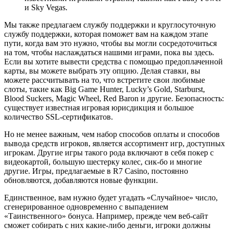
и Sky Vegas.
Мы также предлагаем службу поддержки и круглосуточную
службу поддержки, которая поможет вам на каждом этапе
пути, когда вам это нужно, чтобы вы могли сосредоточиться
на том, чтобы наслаждаться нашими играми, пока вы здесь.
Если вы хотите вывести средства с помощью предоплаченной
карты, вы можете выбрать эту опцию. Делая ставки, вы
можете рассчитывать на то, что встретите свои любимые
слоты, такие как Big Game Hunter, Lucky’s Gold, Starburst,
Blood Suckers, Magic Wheel, Red Baron и другие. Безопасность:
существует известная игровая юрисдикция и большое
количество SSL-сертификатов.
Но не менее важным, чем набор способов оплаты и способов
вывода средств игроков, является ассортимент игр, доступных
игрокам. Другие игры такого рода включают в себя покер с
видеокартой, большую шестерку колес, сик-бо и многие
другие. Игры, предлагаемые в R7 Casino, постоянно
обновляются, добавляются новые функции.
Единственное, вам нужно будет угадать «Случайное» число,
сгенерированное одновременно с выпадением
«Таинственного» бонуса. Например, прежде чем веб-сайт
сможет собирать с них какие-либо деньги, игроки должны