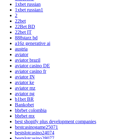
1xbet russian
1xbet russian1
2
22bet
22Bet BD
22bet IT
888starz bd
a16z generative ai
austria
aviator
aviator brazil
aviator casino DE
aviator casino fr
aviator IN
aviator ke
aviator mz
aviator ng
b1bet BR
Bankobet
bbrbet colombia
bbrbet mx
best shopify plus development companies
bestcasinogame25071
bestslotcasino24074
bestslotcasino28077