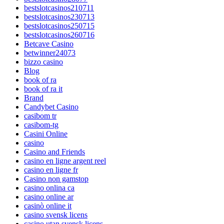
bestslotcasinos210711
bestslotcasinos230713
bestslotcasinos250715
bestslotcasinos260716
Betcave Casino
betwinner24073
bizzo casino
Blog
book of ra
book of ra it
Brand
Candybet Casino
casibom tr
casibom-tg
Casini Online
casino
Casino and Friends
casino en ligne argent reel
casino en ligne fr
Casino non gamstop
casino onlina ca
casino online ar
casinò online it
casino svensk licens
casino utan svensk licens