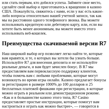
или стать первым, кто добился успеха. Займите свое место,
сделайте свой выбор и приготовьтесь к вращению в казино
США. Пожалуйста, свяжитесь с нами, если у вас есть какие-
либо вопросы относительно вашей учетной записи, так как
мы на расстоянии одного телефонного звонка. Вы можете
использовать кредитную или дебетовую карту, или, если вы
хотите быть менее анонимным, вы можете вместо этого
использовать веб-кошелек.
Преимущества скачиваемой версии R7
Наш широкий выбор игр позволяет легко найти те, которые
вам нравятся, и те, о которых вы хотели бы узнать больше.
Используйте R7 для внесения депозита и не используйте
реальные деньги, и вам будет зачислен бонус. В R7 мы
предоставляем вам первоклассную поддержку клиентов,
чтобы помочь вам с любыми проблемами, которые могут
возникнуть во время игры онлайн. Казино предлагает бонусы
за регистрацию в размере 1000% до 100 долларов и 25
бесплатных платежей фишками при регистрации, в которые
можно играть в реальном или демонстрационном режиме.
«Как и в большинстве казино этого типа, R7 Casino
предоставляет простые инструкции, которые помогут вам
настроиться и играть как можно быстрее», — говорится в