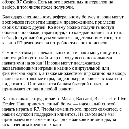
обзоре R7 Casino. Есть много временных интервалов на
выбор, в том числе после полуночи.
Благодаря специальному реферальному бонусу игроки могут
воспользоваться этим щедрым предложением, пригласив
своих близких друзей. Ко всему можно получить доступ
обоими способами, гарантируя, что каждый найдет что-то для
себя. Доступные бонусы являются свидетельством того, что
казино R7 реагирует на потребности своих клиентов.
С множеством развлекательных игр игроки могут ощутить
настоящий вкус онлайн-игр на ходу всего несколькими
нажатиями на экран! Игроки могут наслаждаться
захватывающими играми в казино с виртуальной или
физической картой, а также множеством игр казино на выбор,
включая настольные игры, видеопокер, игровые автоматы и
видеослоты. Они являются банком быстрой оплаты и
принимают ставки в любой валюте.
Казино также сотрудничает с Macau, Baccarat, BlackJack и Live
Dealer. Наш приветственный бонус — идеальный способ
начать играть в R7. Чтобы изменить это, просто свяжитесь с
нашей службой поддержки клиентов. На самом деле мы
принимаем все самые популярные банковские методы, за
исключением кредитных карт.