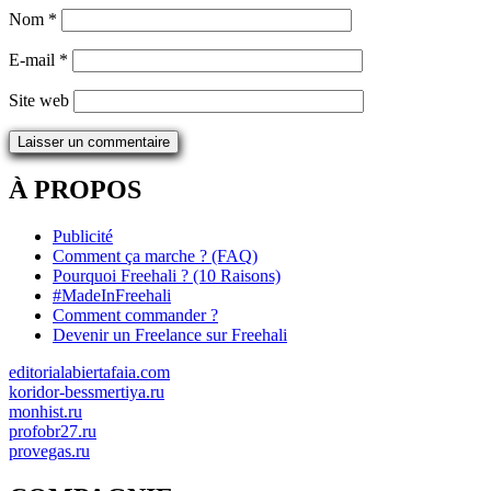
Nom
*
E-mail
*
Site web
À PROPOS
Publicité
Comment ça marche ? (FAQ)
Pourquoi Freehali ? (10 Raisons)
#MadeInFreehali
Comment commander ?
Devenir un Freelance sur Freehali
editorialabiertafaia.com
koridor-bessmertiya.ru
monhist.ru
profobr27.ru
provegas.ru