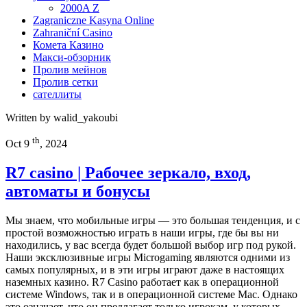
2000A Z
Zagraniczne Kasyna Online
Zahraniční Casino
Комета Казино
Макси-обзорник
Пролив мейнов
Пролив сетки
сателлиты
Written by walid_yakoubi
th
Oct 9
, 2024
R7 casino | Рабочее зеркало, вход,
автоматы и бонусы
Мы знаем, что мобильные игры — это большая тенденция, и с
простой возможностью играть в наши игры, где бы вы ни
находились, у вас всегда будет большой выбор игр под рукой.
Наши эксклюзивные игры Microgaming являются одними из
самых популярных, и в эти игры играют даже в настоящих
наземных казино. R7 Casino работает как в операционной
системе Windows, так и в операционной системе Mac. Однако
это означает, что он предлагает только игрокам, у которых