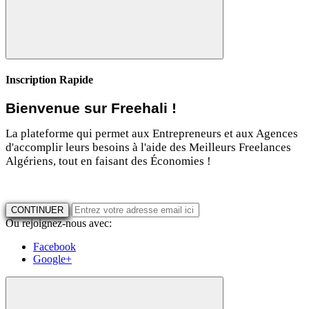
Inscription Rapide
Bienvenue sur Freehali !
La plateforme qui permet aux Entrepreneurs et aux Agences
d'accomplir leurs besoins à l'aide des Meilleurs Freelances
Algériens, tout en faisant des Économies !
CONTINUER
Ou rejoignez-nous avec:
Facebook
Google+