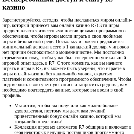
казино
Зарегистрируйтесь сегодня, чтобы насладиться миром онлайн-
игр, который принесет вам онлайн-казино R7! Эти игры
предоставляются известными поставщиками программного
обеспечения, чтобы игроки могли играть в свои любимые
игры в безопасной среде. Поскольку игрокам предлагается
минимальный депозит всего в 1 канадский доллар, у игроков
нет причин беспокоиться о мошенничестве. Мы постоянно
стремимся к тому, чтобы у вас был совершенно уникальный
игровой опыт здесь, в R7. С того момента, как вы начнете
играть в игры в R7, вы можете быть уверены, что играете в
игры онлайн-казино без каких-либо уловок, скрытых
платежей и сомнительного программного обеспечения. Чтобы
подтвердить свою учетную запись и запросить средства, вам
необходимо подтвердить данные, которые вы ввели в свой
профиль.
Мы хотим, чтобы вы получили как можно больше
удовольствия, поэтому мы даем вам лучший
приветственный бонус онлайн-казино, который мы
когда-либо предлагали!
Коллекция игровых автоматов R7 обширна и включает в
себя некоторых ведущих поставщиков программного