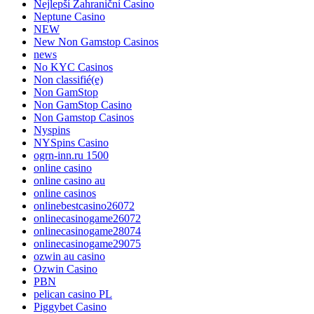
Nejlepší Zahraniční Casino
Neptune Casino
NEW
New Non Gamstop Casinos
news
No KYC Casinos
Non classifié(e)
Non GamStop
Non GamStop Casino
Non Gamstop Casinos
Nyspins
NYSpins Casino
ogrn-inn.ru 1500
online casino
online casino au
online casinos
onlinebestcasino26072
onlinecasinogame26072
onlinecasinogame28074
onlinecasinogame29075
ozwin au casino
Ozwin Casino
PBN
pelican casino PL
Piggybet Casino