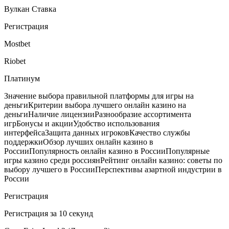
Вулкан Ставка
Регистрация
Mostbet
Riobet
Платинум
Значение выбора правильной платформы для игры на
деньгиКритерии выбора лучшего онлайн казино на
деньгиНаличие лицензииРазнообразие ассортимента
игрБонусы и акцииУдобство использования
интерфейсаЗащита данных игроковКачество службы
поддержкиОбзор лучших онлайн казино в
РоссииПопулярность онлайн казино в РоссииПопулярные
игры казино среди россиянРейтинг онлайн казино: советы по
выбору лучшего в РоссииПерспективы азартной индустрии в
России
Регистрация
Регистрация за 10 секунд