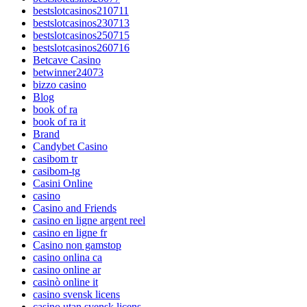
bestslotcasinos210711
bestslotcasinos230713
bestslotcasinos250715
bestslotcasinos260716
Betcave Casino
betwinner24073
bizzo casino
Blog
book of ra
book of ra it
Brand
Candybet Casino
casibom tr
casibom-tg
Casini Online
casino
Casino and Friends
casino en ligne argent reel
casino en ligne fr
Casino non gamstop
casino onlina ca
casino online ar
casinò online it
casino svensk licens
casino utan svensk licens