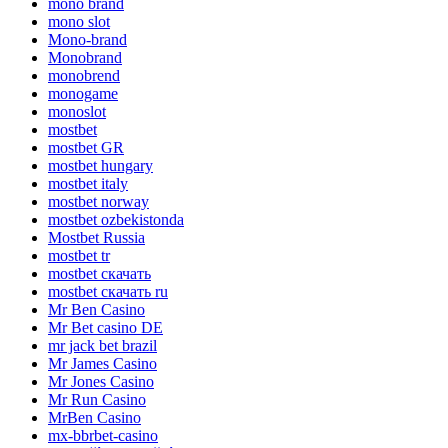
mono brand
mono slot
Mono-brand
Monobrand
monobrend
monogame
monoslot
mostbet
mostbet GR
mostbet hungary
mostbet italy
mostbet norway
mostbet ozbekistonda
Mostbet Russia
mostbet tr
mostbet скачать
mostbet скачать ru
Mr Ben Casino
Mr Bet casino DE
mr jack bet brazil
Mr James Casino
Mr Jones Casino
Mr Run Casino
MrBen Casino
mx-bbrbet-casino