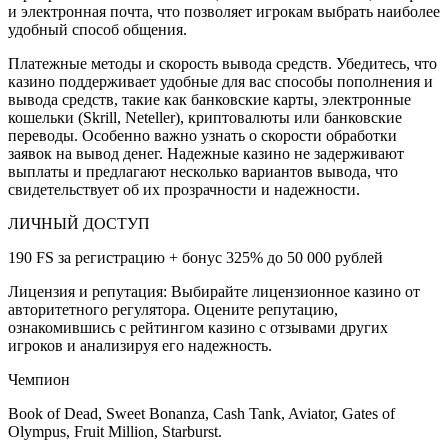
и электронная почта, что позволяет игрокам выбрать наиболее
удобный способ общения.
Платежные методы и скорость вывода средств. Убедитесь, что
казино поддерживает удобные для вас способы пополнения и
вывода средств, такие как банковские карты, электронные
кошельки (Skrill, Neteller), криптовалюты или банковские
переводы. Особенно важно узнать о скорости обработки
заявок на вывод денег. Надежные казино не задерживают
выплаты и предлагают несколько вариантов вывода, что
свидетельствует об их прозрачности и надежности.
ЛИЧНЫЙ ДОСТУП
190 FS за регистрацию + бонус 325% до 50 000 рублей
Лицензия и репутация: Выбирайте лицензионное казино от
авторитетного регулятора. Оцените репутацию,
ознакомившись с рейтингом казино с отзывами других
игроков и анализируя его надежность.
Чемпион
Book of Dead, Sweet Bonanza, Cash Tank, Aviator, Gates of
Olympus, Fruit Million, Starburst.