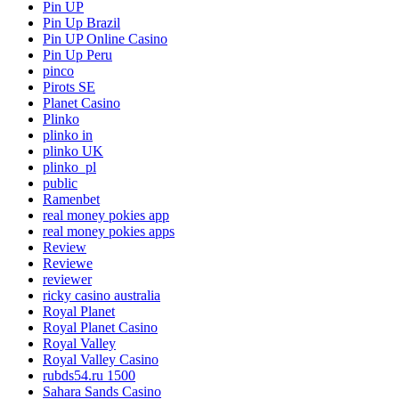
Pin UP
Pin Up Brazil
Pin UP Online Casino
Pin Up Peru
pinco
Pirots SE
Planet Casino
Plinko
plinko in
plinko UK
plinko_pl
public
Ramenbet
real money pokies app
real money pokies apps
Review
Reviewe
reviewer
ricky casino australia
Royal Planet
Royal Planet Casino
Royal Valley
Royal Valley Casino
rubds54.ru 1500
Sahara Sands Casino