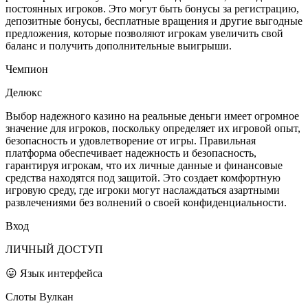
постоянных игроков. Это могут быть бонусы за регистрацию,
депозитные бонусы, бесплатные вращения и другие выгодные
предложения, которые позволяют игрокам увеличить свой
баланс и получить дополнительные выигрыши.
Чемпион
Делюкс
Выбор надежного казино на реальные деньги имеет огромное
значение для игроков, поскольку определяет их игровой опыт,
безопасность и удовлетворение от игры. Правильная
платформа обеспечивает надежность и безопасность,
гарантируя игрокам, что их личные данные и финансовые
средства находятся под защитой. Это создает комфортную
игровую среду, где игроки могут наслаждаться азартными
развлечениями без волнений о своей конфиденциальности.
Вход
ЛИЧНЫЙ ДОСТУП
😛 Язык интерфейса
Слоты Вулкан