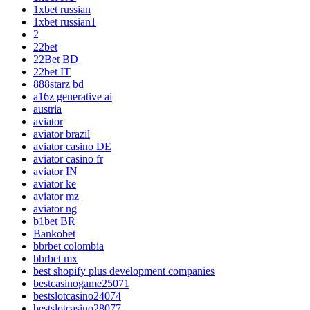
1xbet russian
1xbet russian1
2
22bet
22Bet BD
22bet IT
888starz bd
a16z generative ai
austria
aviator
aviator brazil
aviator casino DE
aviator casino fr
aviator IN
aviator ke
aviator mz
aviator ng
b1bet BR
Bankobet
bbrbet colombia
bbrbet mx
best shopify plus development companies
bestcasinogame25071
bestslotcasino24074
bestslotcasino28077