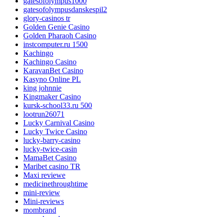
gatesofolympus1000
gatesofolympusdanskespil2
glory-casinos tr
Golden Genie Casino
Golden Pharaoh Casino
instcomputer.ru 1500
Kachingo
Kachingo Casino
KaravanBet Casino
Kasyno Online PL
king johnnie
Kingmaker Casino
kursk-school33.ru 500
lootrun26071
Lucky Carnival Casino
Lucky Twice Casino
lucky-barry-casino
lucky-twice-casin
MamaBet Casino
Maribet casino TR
Maxi reviewe
medicinethroughtime
mini-review
Mini-reviews
mombrand