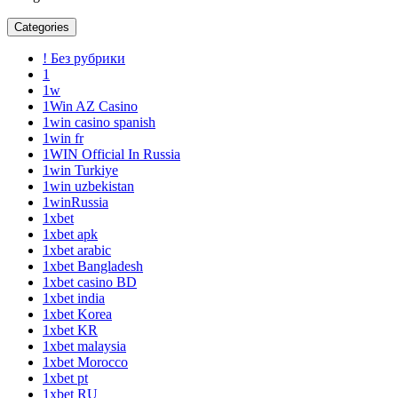
Categories
! Без рубрики
1
1w
1Win AZ Casino
1win casino spanish
1win fr
1WIN Official In Russia
1win Turkiye
1win uzbekistan
1winRussia
1xbet
1xbet apk
1xbet arabic
1xbet Bangladesh
1xbet casino BD
1xbet india
1xbet Korea
1xbet KR
1xbet malaysia
1xbet Morocco
1xbet pt
1xbet RU