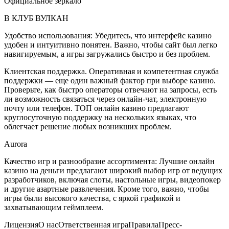
Официальное зеркало
В КЛУБ ВУЛКАН
Удобство использования: Убедитесь, что интерфейс казино
удобен и интуитивно понятен. Важно, чтобы сайт был легко
навигируемым, а игры загружались быстро и без проблем.
Клиентская поддержка. Оперативная и компетентная служба
поддержки — еще один важный фактор при выборе казино.
Проверьте, как быстро операторы отвечают на запросы, есть
ли возможность связаться через онлайн-чат, электронную
почту или телефон. ТОП онлайн казино предлагают
круглосуточную поддержку на нескольких языках, что
облегчает решение любых возникших проблем.
Aurora
Качество игр и разнообразие ассортимента: Лучшие онлайн
казино на деньги предлагают широкий выбор игр от ведущих
разработчиков, включая слоты, настольные игры, видеопокер
и другие азартные развлечения. Кроме того, важно, чтобы
игры были высокого качества, с яркой графикой и
захватывающим геймплеем.
ЛицензияО насОтветственная играПравилаПресс-