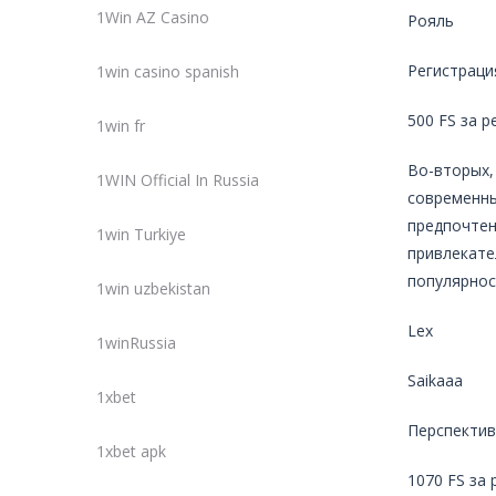
1Win AZ Casino
Рояль
Регистраци
1win casino spanish
500 FS за 
1win fr
Во-вторых,
1WIN Official In Russia
современны
предпочтен
1win Turkiye
привлекате
популярнос
1win uzbekistan
Lex
1winRussia
Saikaaa
1xbet
Перспектив
1xbet apk
1070 FS за