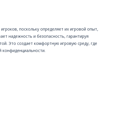
игроков, поскольку определяет их игровой опыт,
ает надежность и безопасность, гарантируя
той. Это создает комфортную игровую среду, где
й конфиденциальности.