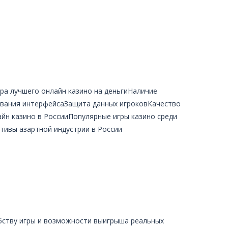
ра лучшего онлайн казино на деньгиНаличие
ования интерфейсаЗащита данных игроковКачество
йн казино в РоссииПопулярные игры казино среди
тивы азартной индустрии в России
обству игры и возможности выигрыша реальных