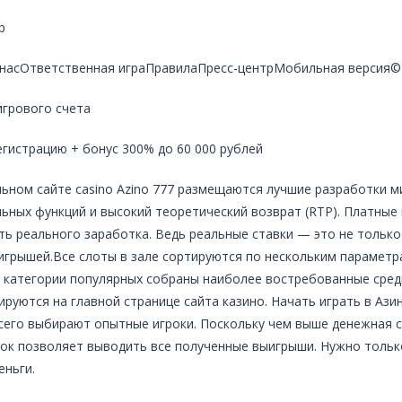
р
насОтветственная играПравилаПресс-центрМобильная версия© 2
игрового счета
регистрацию + бонус 300% до 60 000 рублей
ьном сайте casino Azino 777 размещаются лучшие разработки м
ьных функций и высокий теоретический возврат (RTP). Платны
ь реального заработка. Ведь реальные ставки — это не только
игрышей.Все слоты в зале сортируются по нескольким параметр
 категории популярных собраны наиболее востребованные сред
ируются на главной странице сайта казино. Начать играть в Аз
сего выбирают опытные игроки. Поскольку чем выше денежная с
ок позволяет выводить все полученные выигрыши. Нужно только
еньги.