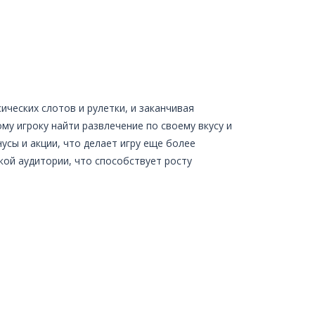
ических слотов и рулетки, и заканчивая
у игроку найти развлечение по своему вкусу и
усы и акции, что делает игру еще более
кой аудитории, что способствует росту