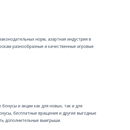
законодательных норм, азартная индустрия в
грокам разнообразные и качественные игровые
бонусы и акции как для новых, так и для
бонусы, бесплатные вращения и другие выгодные
ить дополнительные выигрыши.