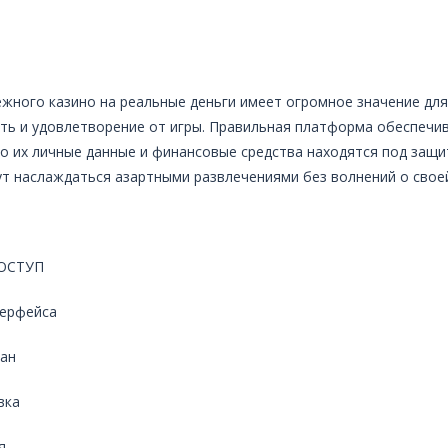
жного казино на реальные деньги имеет огромное значение для 
ть и удовлетворение от игры. Правильная платформа обеспечив
то их личные данные и финансовые средства находятся под защи
ут наслаждаться азартными развлечениями без волнений о свое
ОСТУП
терфейса
кан
вка
я