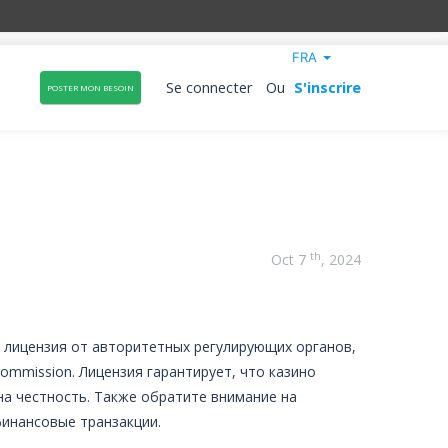
FRA
Se connecter
Ou
S'inscrire
POSTER MON BESOIN
th
Oct 7
, 2024
о лицензия от авторитетных регулирующих органов,
ommission. Лицензия гарантирует, что казино
на честность. Также обратите внимание на
инансовые транзакции.