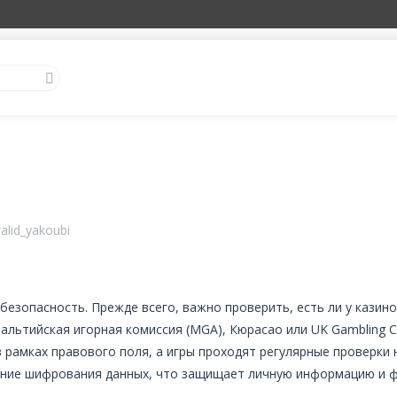
alid_yakoubi
 безопасность. Прежде всего, важно проверить, есть ли у казин
Мальтийская игорная комиссия (MGA), Кюрасао или UK Gambling C
в рамках правового поля, а игры проходят регулярные проверки 
ние шифрования данных, что защищает личную информацию и ф