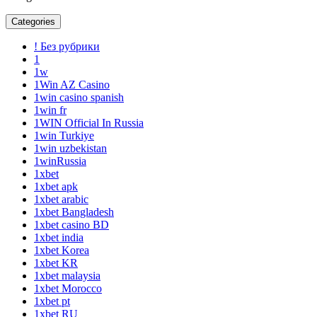
Categories
! Без рубрики
1
1w
1Win AZ Casino
1win casino spanish
1win fr
1WIN Official In Russia
1win Turkiye
1win uzbekistan
1winRussia
1xbet
1xbet apk
1xbet arabic
1xbet Bangladesh
1xbet casino BD
1xbet india
1xbet Korea
1xbet KR
1xbet malaysia
1xbet Morocco
1xbet pt
1xbet RU