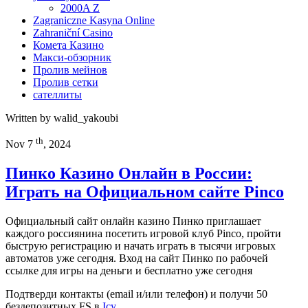
2000A Z
Zagraniczne Kasyna Online
Zahraniční Casino
Комета Казино
Макси-обзорник
Пролив мейнов
Пролив сетки
сателлиты
Written by walid_yakoubi
th
Nov 7
, 2024
Пинко Казино Онлайн в России:
Играть на Официальном сайте Pinco
Официальный сайт онлайн казино Пинко приглашает
каждого россиянина посетить игровой клуб Pinco, пройти
быструю регистрацию и начать играть в тысячи игровых
автоматов уже сегодня. Вход на сайт Пинко по рабочей
ссылке для игры на деньги и бесплатно уже сегодня
Подтверди контакты (email и/или телефон) и получи 50
бездепозитных FS в
Icy