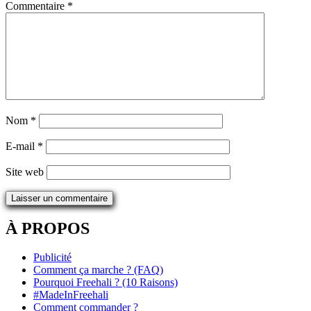
Commentaire
*
Nom
*
E-mail
*
Site web
À PROPOS
Publicité
Comment ça marche ? (FAQ)
Pourquoi Freehali ? (10 Raisons)
#MadeInFreehali
Comment commander ?