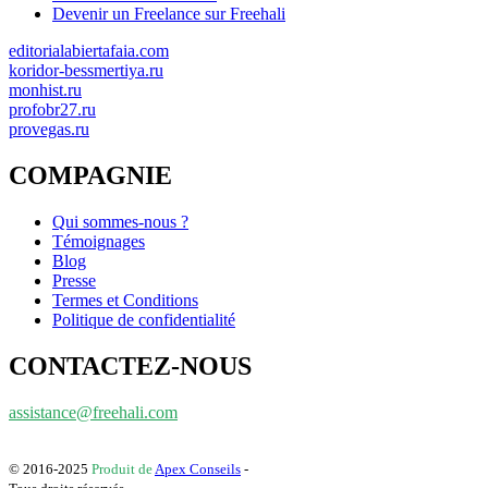
Devenir un Freelance sur Freehali
editorialabiertafaia.com
koridor-bessmertiya.ru
monhist.ru
profobr27.ru
provegas.ru
COMPAGNIE
Qui sommes-nous ?
Témoignages
Blog
Presse
Termes et Conditions
Politique de confidentialité
CONTACTEZ-NOUS
assistance@freehali.com
© 2016-2025
Produit de
Apex Conseils
-