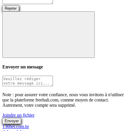
Rejeter
Envoyer un message
Note : pour assurer votre confiance, nous vous invitons à n'utiliser
que la plateforme freehali.com, comme moyen de contact.
Autrement, votre compte sera supprimé.
Joindre un fichier
Envoyer
136bet.com.br