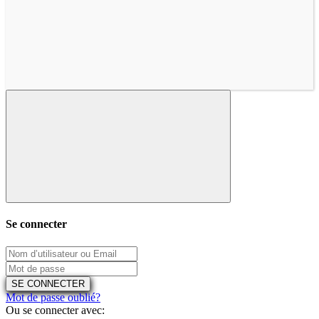
Se connecter
SE CONNECTER
Mot de passe oublié?
Ou se connecter avec: