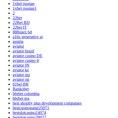
1xbet russian
1xbet russian1
2
22bet
22Bet BD
22bet IT
888starz bd
a16z generative ai
austria
aviator
aviator brazil
aviator casino DE
aviator casino fr
aviator IN
aviator ke
aviator mz
aviator ng
b1bet BR
Bankobet
bbrbet colombia
bbrbet mx
best shopify plus development companies
bestcasinogame25071
bestslotcasino24074
bestslotcasino28077