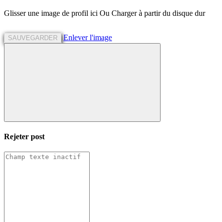
Glisser une image de profil ici
Ou
Charger à partir du disque dur
Enlever l'image
SAUVEGARDER
Rejeter
post