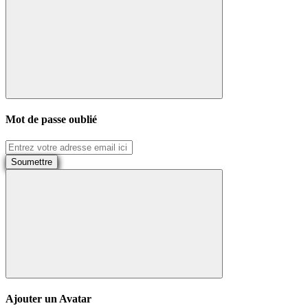
Mot de passe oublié
Soumettre
Ajouter un Avatar