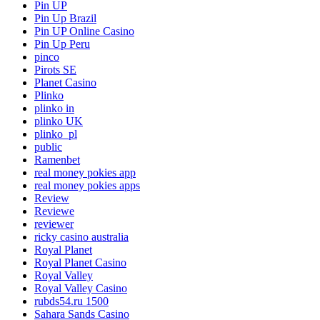
Pin UP
Pin Up Brazil
Pin UP Online Casino
Pin Up Peru
pinco
Pirots SE
Planet Casino
Plinko
plinko in
plinko UK
plinko_pl
public
Ramenbet
real money pokies app
real money pokies apps
Review
Reviewe
reviewer
ricky casino australia
Royal Planet
Royal Planet Casino
Royal Valley
Royal Valley Casino
rubds54.ru 1500
Sahara Sands Casino