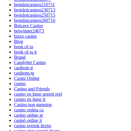
bestslotcasinos210711
bestslotcasinos230713
bestslotcasinos250715
bestslotcasinos260716
Betcave Casino
betwinner24073
bizzo casino
Blog
book of ra
book of ra it
Brand
Candybet Casino
casibom tr
casibom-tg
Casini Online
casino
Casino and Friends
casino en ligne argent reel
casino en ligne fr
Casino non gamstop
casino onlina ca
casino online ar
casinò online it
casino svensk licens
casino utan svensk licens