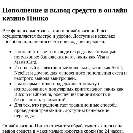
Пополнение и вывод средств в онлайн
казино Пинко
Все финансовые транзакции в онлайн казино Pinco
осуществляются быстро и удобно. Доступны несколько
способов пополнения счета и вывода выигрышей.
Пополняйте счет и выводите средства с помощью
популярных банковских карт, таких как Visa и
MasterCard.
Используйте электронные кошельки, такие как Skrill,
Neteller и другие, для мгновенного пополнения счета и
быстрого вывода выигрышей.
Платформа Пинко поддерживает оплату с
использованием популярных криптовалют, таких как
Bitcoin и Ethereum, обеспечивая анонимность и
безопасность транзакций.
Для тех, кто предпочитает традиционные способы
проведения транзакций, доступны банковские
переводы.
Онлайн казино Пинко стремится обрабатывать запросы на
вывод средств в максимально короткие сроки (до 24 часов).