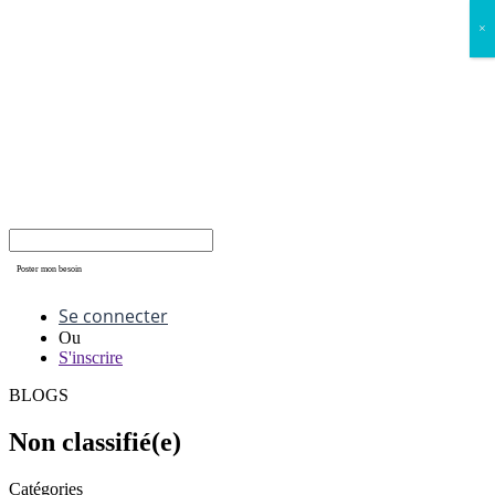
×
Poster mon besoin
Se connecter
Ou
S'inscrire
BLOGS
Non classifié(e)
Catégories