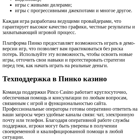
игры с живыми дилерами;
игры с прогрессивными джекпотами и многое другое.
Каждая игра разработана ведущими провайдерами, что
гарантирует высокое качество графики, честные результаты и
захватывающий игровой процесс.
Платформа Пинко предоставляет возможность играть в демо-
версии игр, что позволяет вам практиковаться без риска
потерь. Используйте эту возможность, чтобы освоить новые
игры, отточить свои навыки и протестировать стратегии
перед тем, как начать играть на реальные деньги.
Техподдержка в Пинко казино
Команда поддержки Pinco Casino работает круглосуточно,
обеспечивая помощь и консультации по любым вопросам,
связанным с игрой и функциональностью сайта.
Профессиональные операторы готовы оперативно ответить на
ваши запросы через удобные каналы связи: чат, электронную
почту или телефон. Благодаря оперативной работе службы
поддержки, игроки могут быть уверены в получении
своевременной и квалифицированной помощи в любой
ситуации.