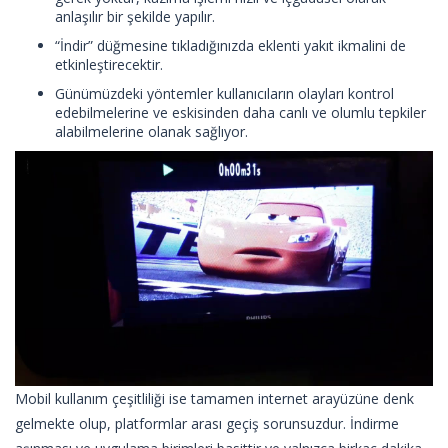
anlaşılır bir şekilde yapılır.
“İndir” düğmesine tıkladığınızda eklenti yakıt ikmalini de
etkinleştirecektir.
Günümüzdeki yöntemler kullanıcıların olayları kontrol
edebilmelerine ve eskisinden daha canlı ve olumlu tepkiler
alabilmelerine olanak sağlıyor.
Mobil kullanım çeşitliliği ise tamamen internet arayüzüne denk
gelmekte olup, platformlar arası geçiş sorunsuzdur. İndirme