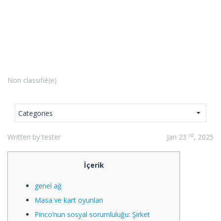
Non classifié(e)
Categories
rd
Written by tester
Jan 23
, 2025
İçerik
genel ağ
Masa ve kart oyunları
Pinco’nun sosyal sorumluluğu: Şirket