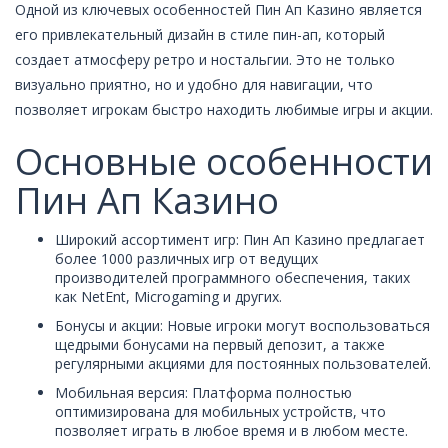
Одной из ключевых особенностей Пин Ап Казино является
его привлекательный дизайн в стиле пин-ап, который
создает атмосферу ретро и ностальгии. Это не только
визуально приятно, но и удобно для навигации, что
позволяет игрокам быстро находить любимые игры и акции.
Основные особенности
Пин Ап Казино
Широкий ассортимент игр: Пин Ап Казино предлагает
более 1000 различных игр от ведущих
производителей программного обеспечения, таких
как NetEnt, Microgaming и других.
Бонусы и акции: Новые игроки могут воспользоваться
щедрыми бонусами на первый депозит, а также
регулярными акциями для постоянных пользователей.
Мобильная версия: Платформа полностью
оптимизирована для мобильных устройств, что
позволяет играть в любое время и в любом месте.