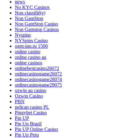
news
No KYC Casinos
Non classifié(e)
Non GamStop
Non GamStop Casino
Non Gamstop Casinos
Nyspins
NYSpins Casino
ogrn-inn.ru 1500
online casino
online casino au
online casinos
onlinebestcasino26072
onlinecasinogame26072
onlinecasinogame28074
onlinecasinogame29075
ozwin au casino
Ozwin Casino
PBN
pelican casino PL
Piggybet Casino
Pin UP
Pin Up Brazil
Pin UP Online Casino
Pin Up Peru