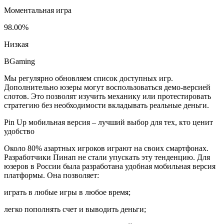
Моментальная игра
98.00%
Низкая
BGaming
Мы регулярно обновляем список доступных игр.
Дополнительно юзеры могут воспользоваться демо-версией
слотов. Это позволят изучить механику или протестировать
стратегию без необходимости вкладывать реальные деньги.
Pin Up мобильная версия – лучший выбор для тех, кто ценит
удобство
Около 80% азартных игроков играют на своих смартфонах.
Разработчики Пинап не стали упускать эту тенденцию. Для
юзеров в России была разработана удобная мобильная версия
платформы. Она позволяет:
играть в любые игры в любое время;
легко пополнять счет и выводить деньги;