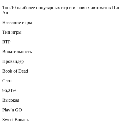
Топ-10 наиболее популярных игр и игровых автоматов Пин
Ап.
Название игры
Тип игры
RTP
Волатильность
Провайдер
Book of Dead
Слот
96,21%
Высокая
Play’n GO
Sweet Bonanza