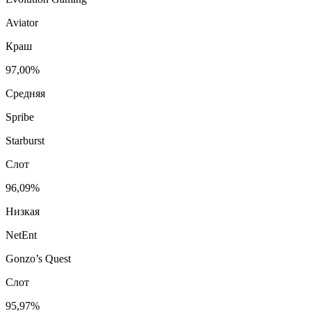
Aviator
Краш
97,00%
Средняя
Spribe
Starburst
Слот
96,09%
Низкая
NetEnt
Gonzo’s Quest
Слот
95,97%