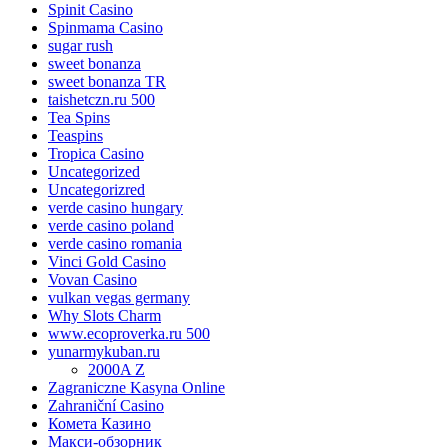
Spinit Casino
Spinmama Casino
sugar rush
sweet bonanza
sweet bonanza TR
taishetczn.ru 500
Tea Spins
Teaspins
Tropica Casino
Uncategorized
Uncategorizred
verde casino hungary
verde casino poland
verde casino romania
Vinci Gold Casino
Vovan Casino
vulkan vegas germany
Why Slots Charm
www.ecoproverka.ru 500
yunarmykuban.ru
2000A Z
Zagraniczne Kasyna Online
Zahraniční Casino
Комета Казино
Макси-обзорник