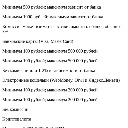
Минимум 500 рублей; максимум зависит от банка
Минимум 1000 рублей; максимум зависит от банка
Комиссия может взиматься в зависимости от банка, обычно 1-
3%
Банковские карты (Visa, MasterCard)
Минимум 100 рублей; максимум 500 000 рублей
Минимум 100 рублей; максимум 500 000 рублей
Без комиссии или 1-2% в зависимости от банка
Электронные кошельки (WebMoney, Qiwi и Яндекс.Деньги)
Минимум 100 рублей; максимум 200 000 рублей
Минимум 100 рублей; максимум 200 000 рублей
Без комиссии
Криптовалюта