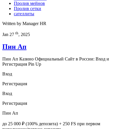
Пролив мейнов
Пролив сетки
сателлиты
Written by Manager HR
th
Jan 27
, 2025
Пин Ап
Пин Ап Казино Официальный Сайт в России: Вход и
Регистрация Pin Up
Вход
Регистрация
Вход
Регистрация
Пин Ап
до 25 000 ₽ (100% депозита) + 250 FS при первом