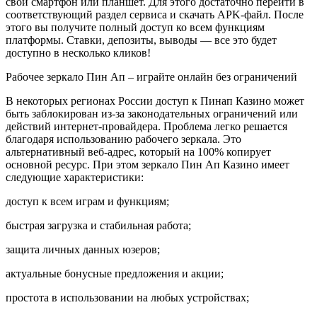
свой смартфон или планшет. Для этого достаточно перейти в
соответствующий раздел сервиса и скачать APK-файл. После
этого вы получите полный доступ ко всем функциям
платформы. Ставки, депозиты, выводы — все это будет
доступно в несколько кликов!
Рабочее зеркало Пин Ап – играйте онлайн без ограничений
В некоторых регионах России доступ к Пинап Казино может
быть заблокирован из-за законодательных ограничений или
действий интернет-провайдера. Проблема легко решается
благодаря использованию рабочего зеркала. Это
альтернативный веб-адрес, который на 100% копирует
основной ресурс. При этом зеркало Пин Ап Казино имеет
следующие характеристики:
доступ к всем играм и функциям;
быстрая загрузка и стабильная работа;
защита личных данных юзеров;
актуальные бонусные предложения и акции;
простота в использовании на любых устройствах;