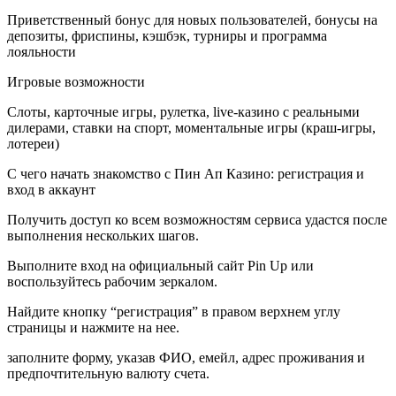
Приветственный бонус для новых пользователей, бонусы на
депозиты, фриспины, кэшбэк, турниры и программа
лояльности
Игровые возможности
Слоты, карточные игры, рулетка, live-казино с реальными
дилерами, ставки на спорт, моментальные игры (краш-игры,
лотереи)
С чего начать знакомство с Пин Ап Казино: регистрация и
вход в аккаунт
Получить доступ ко всем возможностям сервиса удастся после
выполнения нескольких шагов.
Выполните вход на официальный сайт Pin Up или
воспользуйтесь рабочим зеркалом.
Найдите кнопку “регистрация” в правом верхнем углу
страницы и нажмите на нее.
заполните форму, указав ФИО, емейл, адрес проживания и
предпочтительную валюту счета.