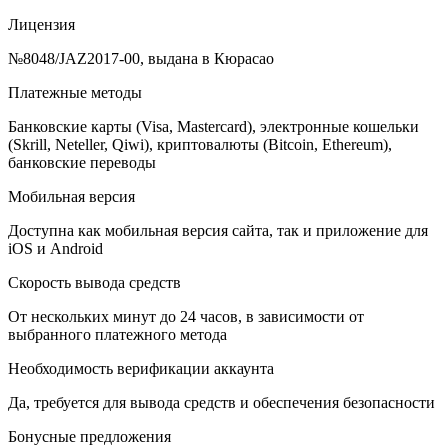
Лицензия
№8048/JAZ2017-00, выдана в Кюрасао
Платежные методы
Банковские карты (Visa, Mastercard), электронные кошельки
(Skrill, Neteller, Qiwi), криптовалюты (Bitcoin, Ethereum),
банковские переводы
Мобильная версия
Доступна как мобильная версия сайта, так и приложение для
iOS и Android
Скорость вывода средств
От нескольких минут до 24 часов, в зависимости от
выбранного платежного метода
Необходимость верификации аккаунта
Да, требуется для вывода средств и обеспечения безопасности
Бонусные предложения