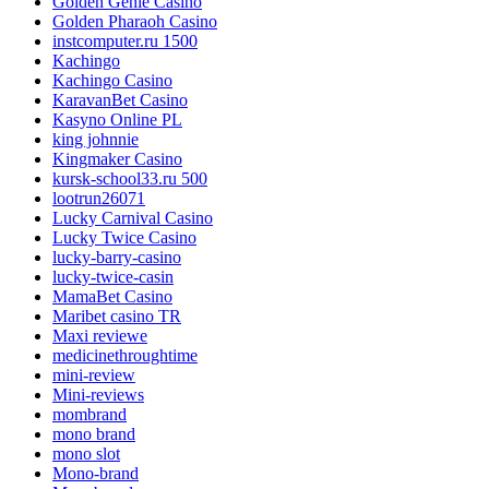
Golden Genie Casino
Golden Pharaoh Casino
instcomputer.ru 1500
Kachingo
Kachingo Casino
KaravanBet Casino
Kasyno Online PL
king johnnie
Kingmaker Casino
kursk-school33.ru 500
lootrun26071
Lucky Carnival Casino
Lucky Twice Casino
lucky-barry-casino
lucky-twice-casin
MamaBet Casino
Maribet casino TR
Maxi reviewe
medicinethroughtime
mini-review
Mini-reviews
mombrand
mono brand
mono slot
Mono-brand