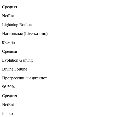
Средняя
NetEnt
Lightning Roulette
Настольная (Live-казино)
97.30%
Средняя
Evolution Gaming
Divine Fortune
Прогрессивный джекпот
96.59%
Средняя
NetEnt
Plinko