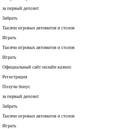
за первый депозит
Забрать
Тысячи игровых автоматов и столов
Играть
Тысячи игровых автоматов и столов
Играть
Официальный сайт онлайн казино
Регистрация
Получи бонус
за первый депозит
Забрать
Тысячи игровых автоматов и столов
Играть