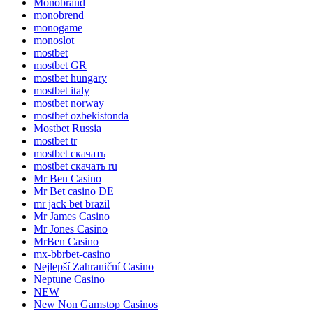
Monobrand
monobrend
monogame
monoslot
mostbet
mostbet GR
mostbet hungary
mostbet italy
mostbet norway
mostbet ozbekistonda
Mostbet Russia
mostbet tr
mostbet скачать
mostbet скачать ru
Mr Ben Casino
Mr Bet casino DE
mr jack bet brazil
Mr James Casino
Mr Jones Casino
MrBen Casino
mx-bbrbet-casino
Nejlepší Zahraniční Casino
Neptune Casino
NEW
New Non Gamstop Casinos