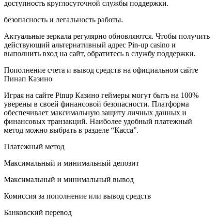
доступность круглосуточной службы поддержки.
безопасность и легальность работы.
Актуальные зеркала регулярно обновляются. Чтобы получить
действующий альтернативный адрес Pin-up casino и
выполнить вход на сайт, обратитесь в службу поддержки.
Пополнение счета и вывод средств на официальном сайте
Пинап Казино
Играя на сайте Pinup Казино геймеры могут быть на 100%
уверены в своей финансовой безопасности. Платформа
обеспечивает максимальную защиту личных данных и
финансовых транзакций. Наиболее удобный платежный
метод можно выбрать в разделе “Касса”.
Платежный метод
Максимальный и минимальный депозит
Максимальный и минимальный вывод
Комиссия за пополнение или вывод средств
Банковский перевод