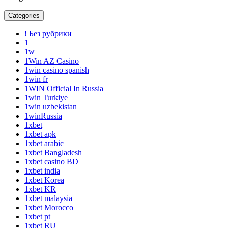
Categories
! Без рубрики
1
1w
1Win AZ Casino
1win casino spanish
1win fr
1WIN Official In Russia
1win Turkiye
1win uzbekistan
1winRussia
1xbet
1xbet apk
1xbet arabic
1xbet Bangladesh
1xbet casino BD
1xbet india
1xbet Korea
1xbet KR
1xbet malaysia
1xbet Morocco
1xbet pt
1xbet RU