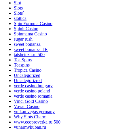
Slot
Slots
Slots`
slottica
Spin Formula Casino
Spinit Casino
Spinmama Casino
sugar rush
sweet bonanza
sweet bonanza TR
taishetczn.ru 500
Tea Spins
Teaspins
Tropica Casino
Uncategorized
Uncategorizred
verde casino hungary
verde casino poland
verde casino romania
Vinci Gold Casino
Vovan Casino
vulkan vegas germany
Why Slots Charm
www.ecoproverka.ru 500
yunarmykuban.ru