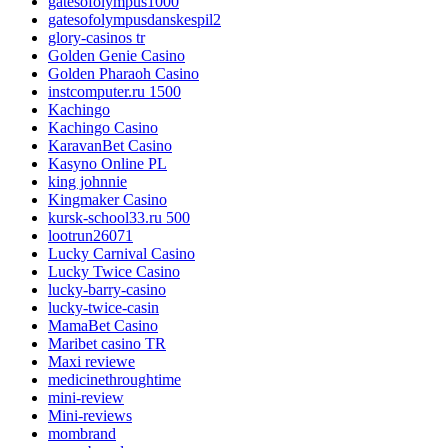
gatesofolympus1000
gatesofolympusdanskespil2
glory-casinos tr
Golden Genie Casino
Golden Pharaoh Casino
instcomputer.ru 1500
Kachingo
Kachingo Casino
KaravanBet Casino
Kasyno Online PL
king johnnie
Kingmaker Casino
kursk-school33.ru 500
lootrun26071
Lucky Carnival Casino
Lucky Twice Casino
lucky-barry-casino
lucky-twice-casin
MamaBet Casino
Maribet casino TR
Maxi reviewe
medicinethroughtime
mini-review
Mini-reviews
mombrand