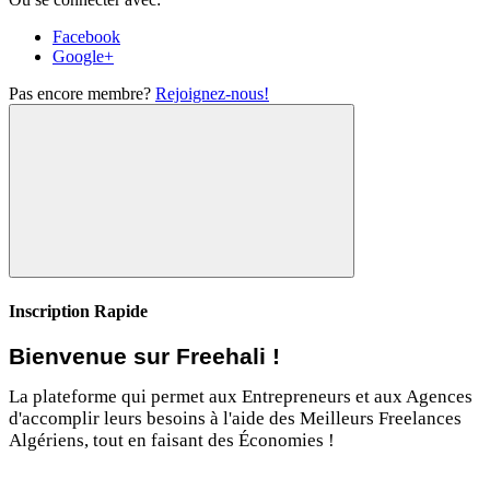
Facebook
Google+
Pas encore membre?
Rejoignez-nous!
Inscription Rapide
Bienvenue sur Freehali !
La plateforme qui permet aux Entrepreneurs et aux Agences
d'accomplir leurs besoins à l'aide des Meilleurs Freelances
Algériens, tout en faisant des Économies !