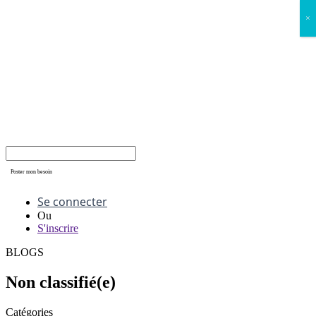
×
Poster mon besoin
Se connecter
Ou
S'inscrire
BLOGS
Non classifié(e)
Catégories