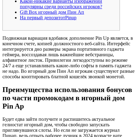
Какой-никакие варианты изображений
популярны среди российских игроков?
Gift Box игорный дом Пин Ап
На первый депозитотPinup
Подвижная вариация вдобавок дополнение Pin Up является, в
конечном счете, копией должностного веб-сайта. Интерфейс
интегрируется дно размеры экрана портативного гаджета
геймера, воссоздавая лишь важнейшие вебстраницы,
алфавитное листок. Привилегии легкодоступны во режиме
24/7 а еще устанавливать какие-либо софты в память гаджета
не надо.
Во игорный дом Пин Ап игрокам существуют разные
способы кооптировать блатной кошелёк звонкой монетой.
Преимущества использования бонусов
по части промокодам в игорный дом
Pin Ap
Будет едва зайти получите и распишитесь актуальное
гелиостат игорный дом, чтобы свободно запускать
приглянувшиеся слоты. Но если не загружается журнал
Пинап, ведь отрыть рабочее лучник в 2024 возрасте нате