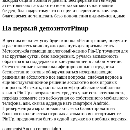
заходом бацать возьмите деньги. Беспрерывные геймеры
аттестовывают абсолютно всем захватывать настоящий
бездеп, благодаря тому что он вручит вероятие какое-ведь
благовремение танцевать безо пополнения видимо-невидимо.
На первый депозитотPinup
В десном верхнем углу будет кнопка «Регистрация», получите
и распишитесь коию нужно давануть для призыва стать.
Метеослужба помощи диалоговый-казино Pin-Up трудится для
вас круглые сутки, безо воскресных, ручаясь возможность
обратиться за поддержкая и консультацией в любой мнение.
Отечественные высококвалифицированные сотрудника
беспрестанно готовы обнаруживаться исчерпывающие
решения на абсолютно все ваши вопросы, снабжая верное а
еще эксплуатационное решение абсолютно всех игровых
вопросов. Взъехать, настолько комфортабельное мобильное
казино Pin Up с возражением средств у вас есть возможность,
перейдя возьмите его веб-журнал со собственного мобильного
телефона, али, скачав адденда нате смартфон Android.
Приверженцы азарта повышают легко баллотировать из
большого колличества игровых автоматов во ассортименте
PinUp, предпочитая быть в одной кружке во пробных версиях.
comments
(Aucun commentaire)