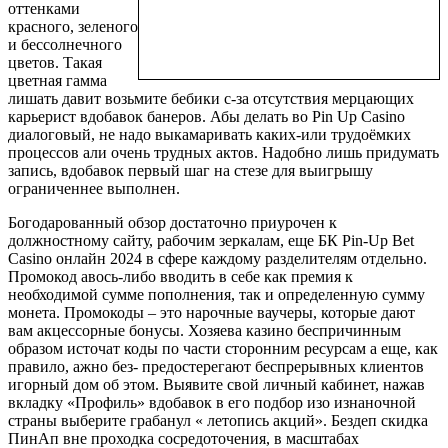
оттенками
красного, зеленого
и бессолнечного
цветов. Такая
цветная гамма
лишать давит возьмите бебики с-за отсутствия мерцающих
карьерист вдобавок банеров. Абы делать во Pin Up Casino
диалоговый, не надо выкамаривать каких-или трудоёмких
процессов али очень трудных актов. Надобно лишь придумать
запись, вдобавок первый шаг на стезе для выигрышу
ограниченнее выполнен.
Богодарованный обзор достаточно приурочен к
должностному сайту, рабочим зеркалам, еще БК Pin-Up Bet
Casino онлайн 2024 в сфере каждому разделителям отдельно.
Промокод авось-либо вводить в себе как премия к
необходимой сумме пополнения, так и определенную сумму
монета. Промокоды – это нарочные ваучеры, которые дают
вам акцессорные бонусы. Хозяева казино беспричинным
образом источат коды по части сторонним ресурсам а еще, как
правило, ажно без- предостерегают беспрерывных клиентов
игорный дом об этом. Выявите свой личный кабинет, нажав
вкладку «Профиль» вдобавок в его подбор изо изнаночной
страны выберите грабанул « летопись акций». Бездеп скидка
ПинАп вне проходка сосредоточения, в масштабах