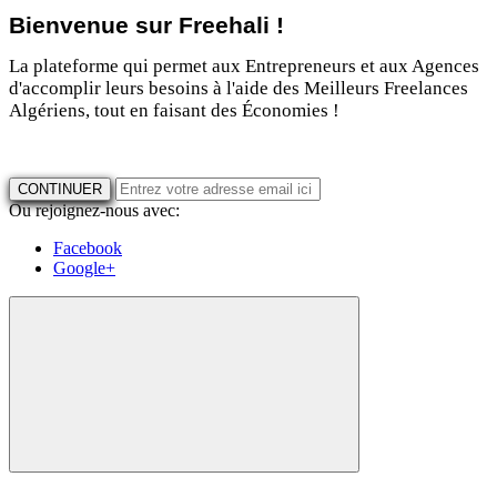
Bienvenue sur Freehali !
La plateforme qui permet aux Entrepreneurs et aux Agences
d'accomplir leurs besoins à l'aide des Meilleurs Freelances
Algériens, tout en faisant des Économies !
CONTINUER
Ou rejoignez-nous avec:
Facebook
Google+