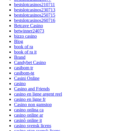
bestslotcasinos210711
bestslotcasinos230713
bestslotcasinos250715
bestslotcasinos260716
Betcave Casino
betwinner24073
bizzo casino
Blog
book of ra
book of ra it
Brand
Candybet Casino
casibom tr
casibom-tg
Casini Online
casino
Casino and Friends
casino en ligne argent reel
casino en ligne fr
Casino non gamstop
casino onlina ca
casino online ar
casinò online it
casino svensk licens
casino utan svensk licens