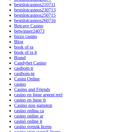
bestslotcasinos210711
bestslotcasinos230713
bestslotcasinos250715
bestslotcasinos260716
Betcave Casino
betwinner24073
bizzo casino
Blog
book of ra
book of ra it
Brand
Candybet Casino
casibom tr
casibom-tg
Casini Online
casino
Casino and Friends
casino en ligne argent reel
casino en ligne fr
Casino non gamstop
casino onlina ca
casino online ar
casinò online it
casino svensk licens
casino utan svensk licens