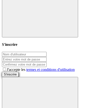
S'inscrire
J'accepte les
termes et conditions d'utilisation
S'inscrire