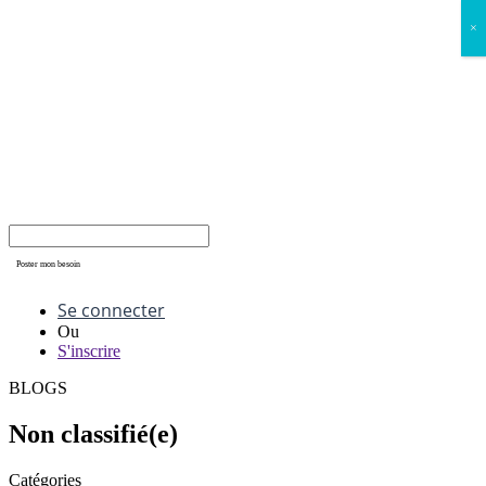
×
Poster mon besoin
Se connecter
Ou
S'inscrire
BLOGS
Non classifié(e)
Catégories