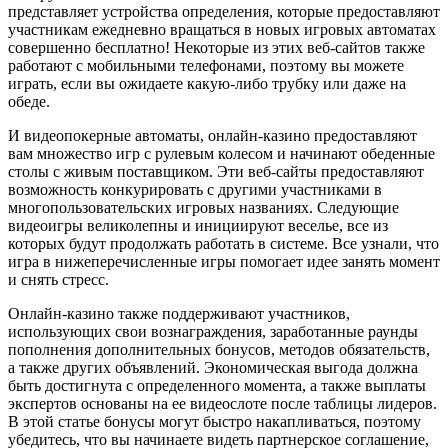
представляет устройства определения, которые предоставляют
участникам ежедневно вращаться в новых игровых автоматах
совершенно бесплатно! Некоторые из этих веб-сайтов также
работают с мобильными телефонами, поэтому вы можете
играть, если вы ожидаете какую-либо трубку или даже на
обеде.
И видеопокерные автоматы, онлайн-казино предоставляют
вам множество игр с рулевым колесом и начинают обеденные
столы с живым поставщиком. Эти веб-сайты предоставляют
возможность конкурировать с другими участниками в
многопользовательских игровых названиях. Следующие
видеоигры великолепны и инициируют веселье, все из
которых будут продолжать работать в системе. Все узнали, что
игра в нижеперечисленные игры помогает идее занять момент
и снять стресс.
Онлайн-казино также поддерживают участников,
использующих свои вознаграждения, заработанные раунды
пополнения дополнительных бонусов, методов обязательств,
а также других объявлений. Экономическая выгода должна
быть достигнута с определенного момента, а также выплаты
экспертов основаны на ее видеослоте после таблицы лидеров.
В этой статье бонусы могут быстро накапливаться, поэтому
убедитесь, что вы начинаете видеть партнерское соглашение,