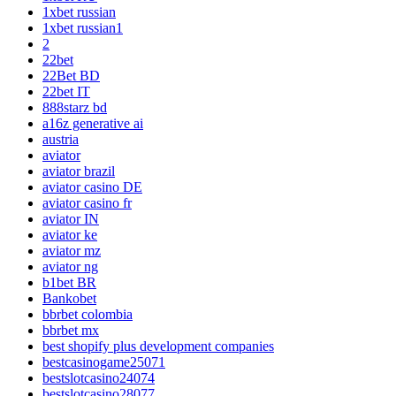
1xbet russian
1xbet russian1
2
22bet
22Bet BD
22bet IT
888starz bd
a16z generative ai
austria
aviator
aviator brazil
aviator casino DE
aviator casino fr
aviator IN
aviator ke
aviator mz
aviator ng
b1bet BR
Bankobet
bbrbet colombia
bbrbet mx
best shopify plus development companies
bestcasinogame25071
bestslotcasino24074
bestslotcasino28077