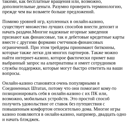
такими, как бесплатные вращения или, возможно,
дополнительные деньги. Разумно проверить терминологию,
прежде чем вы возьмете больше предложений.
Помимо уровней игр, купленных в онлайн-казино,
существует множество лучших способов внести депозит и
начать раздачи.Многие надежные игорные заведения
признают как финансовые, так и дебетовые кредитные карты
вместе с другими формами счетчиков-финансовых
ограничений. При этом трейдеры принимают биткоины,
которые также легки для многих партнеров. Также можно
найти интернет-казино, которое фактически примет ваш
выбранный запрос на альтернативы и имеет сотрудников
службы поддержки, которые могут быстро ответить на ваши
вопросы.
Онлайн-казино становятся очень популярными в
Соединенных Штатах, потому что они помогают кому-то
позиционировать себя в онлайн-казино с их ПК или,
возможно, мобильных устройств. Это простой способ
получить удовольствие от ставок без путешествия с
повышенным комфортом относительно дома. Многие игры
казино появляются в онлайн-казино, например, двадцать одно
и начать блэкджек.