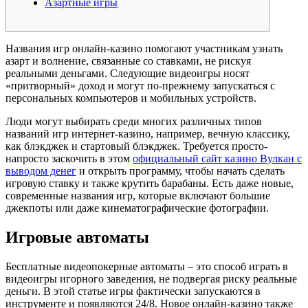
Азартные игры
Названия игр онлайн-казино помогают участникам узнать
азарт и волнение, связанные со ставками, не рискуя
реальными деньгами. Следующие видеоигры носят
«притворный» доход и могут по-прежнему запускаться с
персональных компьютеров и мобильных устройств.
Люди могут выбирать среди многих различных типов
названий игр интернет-казино, например, вечную классику,
как блэкджек и стартовый блэкджек.
Требуется просто-
напросто заскочить в этом
официальный сайт казино Вулкан с
выводом денег
и открыть программу, чтобы начать сделать
игровую ставку и также крутить барабаны. Есть даже новые,
современные названия игр, которые включают большие
джекпоты или даже кинематографические фотографии.
Игровые автоматы
Бесплатные видеопокерные автоматы – это способ играть в
видеоигры игорного заведения, не подвергая риску реальные
деньги. В этой статье игры фактически запускаются в
инструменте и появляются 24/8. Новое онлайн-казино также