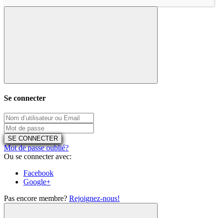
Se connecter
SE CONNECTER
Mot de passe oublié?
Ou se connecter avec:
Facebook
Google+
Pas encore membre?
Rejoignez-nous!