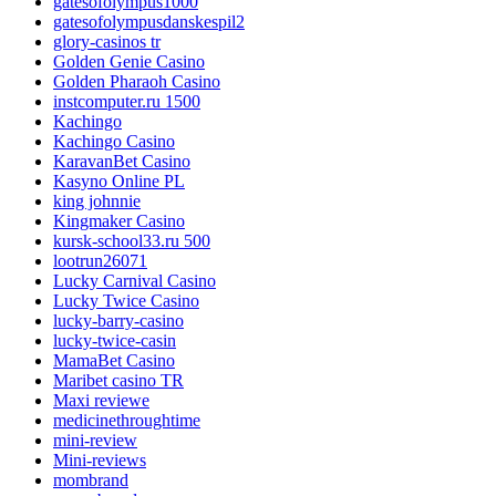
gatesofolympus1000
gatesofolympusdanskespil2
glory-casinos tr
Golden Genie Casino
Golden Pharaoh Casino
instcomputer.ru 1500
Kachingo
Kachingo Casino
KaravanBet Casino
Kasyno Online PL
king johnnie
Kingmaker Casino
kursk-school33.ru 500
lootrun26071
Lucky Carnival Casino
Lucky Twice Casino
lucky-barry-casino
lucky-twice-casin
MamaBet Casino
Maribet casino TR
Maxi reviewe
medicinethroughtime
mini-review
Mini-reviews
mombrand