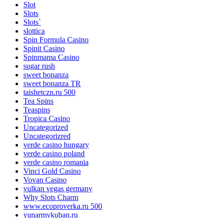
Slot
Slots
Slots`
slottica
Spin Formula Casino
Spinit Casino
Spinmama Casino
sugar rush
sweet bonanza
sweet bonanza TR
taishetczn.ru 500
Tea Spins
Teaspins
Tropica Casino
Uncategorized
Uncategorizred
verde casino hungary
verde casino poland
verde casino romania
Vinci Gold Casino
Vovan Casino
vulkan vegas germany
Why Slots Charm
www.ecoproverka.ru 500
yunarmykuban.ru