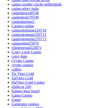
casino zonder crucks netherlands
casino-glory india
casinobest240746
casinobest270749
casinofaenger2
Casinos online
casinoslotgame210710
casinoslotgame250712
casinoslotgame270713
casinostslot15074
chickenroad224071
Crazy Luck Casino
crazy time
Crypto Casino
crypto casinos
csdino
Da Vinci Gold
DaVinci Gold
DaVinci Gold Casino
elstile.ru 200
fortune tiger brazil
Gama Casino
Game
Gamestop casinos