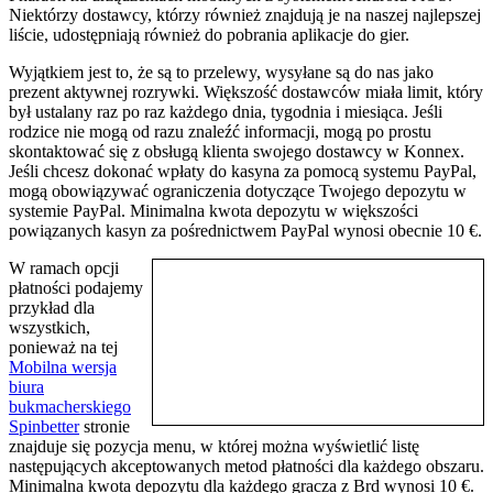
Niektórzy dostawcy, którzy również znajdują je na naszej najlepszej
liście, udostępniają również do pobrania aplikacje do gier.
Wyjątkiem jest to, że są to przelewy, wysyłane są do nas jako
prezent aktywnej rozrywki. Większość dostawców miała limit, który
był ustalany raz po raz każdego dnia, tygodnia i miesiąca. Jeśli
rodzice nie mogą od razu znaleźć informacji, mogą po prostu
skontaktować się z obsługą klienta swojego dostawcy w Konnex.
Jeśli chcesz dokonać wpłaty do kasyna za pomocą systemu PayPal,
mogą obowiązywać ograniczenia dotyczące Twojego depozytu w
systemie PayPal. Minimalna kwota depozytu w większości
powiązanych kasyn za pośrednictwem PayPal wynosi obecnie 10 €.
W ramach opcji
płatności podajemy
przykład dla
wszystkich,
ponieważ na tej
Mobilna wersja
biura
bukmacherskiego
Spinbetter
stronie
znajduje się pozycja menu, w której można wyświetlić listę
następujących akceptowanych metod płatności dla każdego obszaru.
Minimalna kwota depozytu dla każdego gracza z Brd wynosi 10 €.