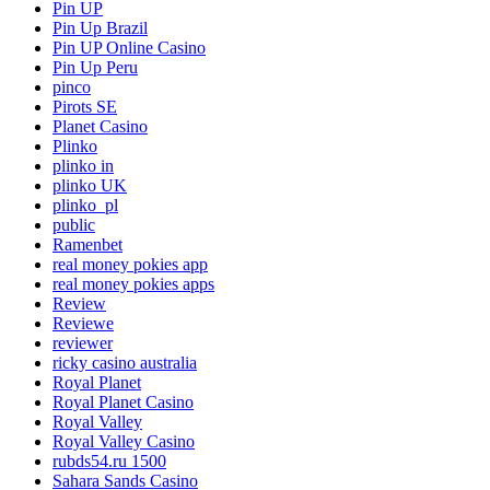
Pin UP
Pin Up Brazil
Pin UP Online Casino
Pin Up Peru
pinco
Pirots SE
Planet Casino
Plinko
plinko in
plinko UK
plinko_pl
public
Ramenbet
real money pokies app
real money pokies apps
Review
Reviewe
reviewer
ricky casino australia
Royal Planet
Royal Planet Casino
Royal Valley
Royal Valley Casino
rubds54.ru 1500
Sahara Sands Casino