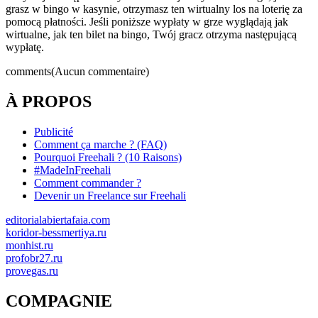
grasz w bingo w kasynie, otrzymasz ten wirtualny los na loterię za
pomocą płatności. Jeśli poniższe wypłaty w grze wyglądają jak
wirtualne, jak ten bilet na bingo, Twój gracz otrzyma następującą
wypłatę.
comments
(Aucun commentaire)
À PROPOS
Publicité
Comment ça marche ? (FAQ)
Pourquoi Freehali ? (10 Raisons)
#MadeInFreehali
Comment commander ?
Devenir un Freelance sur Freehali
editorialabiertafaia.com
koridor-bessmertiya.ru
monhist.ru
profobr27.ru
provegas.ru
COMPAGNIE