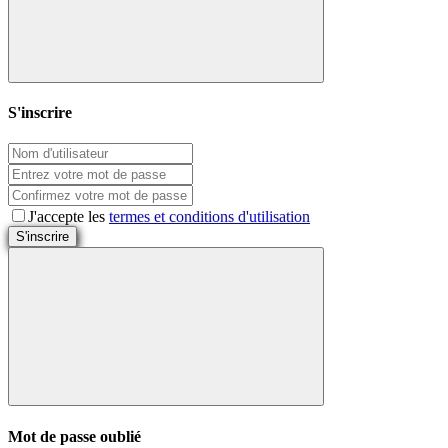
S'inscrire
J'accepte les
termes et conditions d'utilisation
S'inscrire
Mot de passe oublié