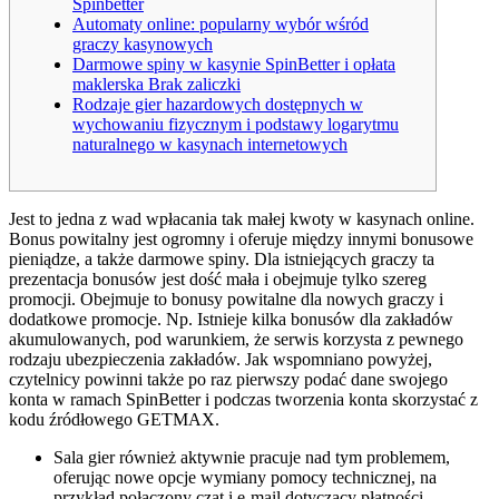
Spinbetter
Automaty online: popularny wybór wśród
graczy kasynowych
Darmowe spiny w kasynie SpinBetter i opłata
maklerska Brak zaliczki
Rodzaje gier hazardowych dostępnych w
wychowaniu fizycznym i podstawy logarytmu
naturalnego w kasynach internetowych
Jest to jedna z wad wpłacania tak małej kwoty w kasynach online.
Bonus powitalny jest ogromny i oferuje między innymi bonusowe
pieniądze, a także darmowe spiny. Dla istniejących graczy ta
prezentacja bonusów jest dość mała i obejmuje tylko szereg
promocji. Obejmuje to bonusy powitalne dla nowych graczy i
dodatkowe promocje. Np. Istnieje kilka bonusów dla zakładów
akumulowanych, pod warunkiem, że serwis korzysta z pewnego
rodzaju ubezpieczenia zakładów.
Jak wspomniano powyżej,
czytelnicy powinni także po raz pierwszy podać dane swojego
konta w ramach SpinBetter i podczas tworzenia konta skorzystać z
kodu źródłowego GETMAX.
Sala gier również aktywnie pracuje nad tym problemem,
oferując nowe opcje wymiany pomocy technicznej, na
przykład połączony czat i e-mail dotyczący płatności