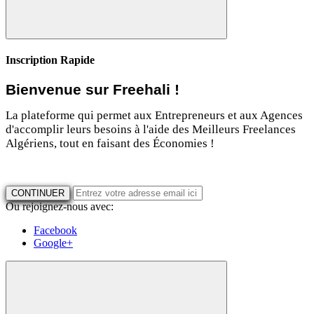
Inscription Rapide
Bienvenue sur Freehali !
La plateforme qui permet aux Entrepreneurs et aux Agences
d'accomplir leurs besoins à l'aide des Meilleurs Freelances
Algériens, tout en faisant des Économies !
CONTINUER
Ou rejoignez-nous avec:
Facebook
Google+