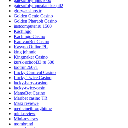
gatesofolympus1000
gatesofolympusdanskespil2
glory-casinos tr
Golden Genie Casino
Golden Pharaoh Casino
instcomputer.ru 1500
Kachingo
Kachingo Casino
KaravanBet Casino
Kasyno Online PL
king johnnie
Kingmaker Casino
kursk-school33.ru 500
lootrun26071
Lucky Carnival Casino
Lucky Twice Casino
lucky-barry-casino
lucky-twice-casin
MamaBet Casino
Maribet casino TR
Maxi reviewe
medicinethroughtime
mini-review
Mini-reviews
mombrand