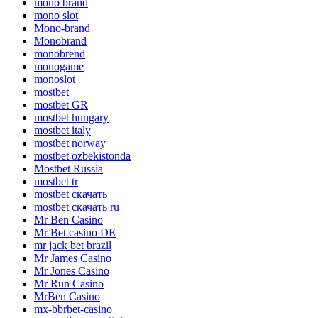
mono brand
mono slot
Mono-brand
Monobrand
monobrend
monogame
monoslot
mostbet
mostbet GR
mostbet hungary
mostbet italy
mostbet norway
mostbet ozbekistonda
Mostbet Russia
mostbet tr
mostbet скачать
mostbet скачать ru
Mr Ben Casino
Mr Bet casino DE
mr jack bet brazil
Mr James Casino
Mr Jones Casino
Mr Run Casino
MrBen Casino
mx-bbrbet-casino