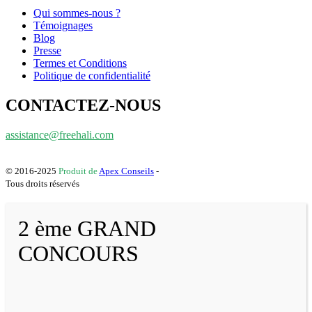
Qui sommes-nous ?
Témoignages
Blog
Presse
Termes et Conditions
Politique de confidentialité
CONTACTEZ-NOUS
assistance@freehali.com
© 2016-2025
Produit de
Apex Conseils
-
Tous droits réservés
2 ème GRAND
CONCOURS