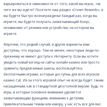
варьироваться в зависимости от того, какой вы игрок, так
чего же вы ждете? Посетите наш раздел «Crown Rewards», и
вы будете быстро вознаграждены! Каждый раз, когда вы
играете, вы будете получать захватывающий бонус,
независимо от режима или устройства, на котором вы
играете.
Впрочем, это редкий случай, и другие варианты вам
доступны, что хорошо. Тем не менее, некоторые люди по-
прежнему не имеют доступа к Интернету. Если вы хотите
увидеть новый взгляд на сайты онлайн-казино или просто
сравнить предлагаемые шансы, воспользуйтесь
бесплатными играми, которые доступны для всех игроков
казино Cat. Из-за этого игровой опыт не всегда будет таким
насыщенным, как в стандартной десктопной версии. Будь то
игры, в которых основное внимание уделяется
захватывающим функциям, вниманию к деталям,
привлекательным темам или юмору, у нас есть все для вас.