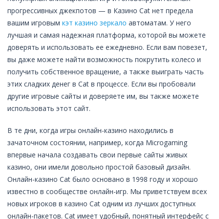
прогрессивных джекпотов — в Казино Cat нет предела
вашим игровым
кэт казино зеркало
автоматам. У него
лучшая и самая надежная платформа, которой вы можете
доверять и использовать ее ежедневно. Если вам повезет,
вы даже можете найти возможность покрутить колесо и
получить собственное вращение, а также выиграть часть
этих сладких денег в Cat в процессе. Если вы пробовали
другие игровые сайты и доверяете им, вы также можете
использовать этот сайт.
В те дни, когда игры онлайн-казино находились в
зачаточном состоянии, например, когда Microgaming
впервые начала создавать свои первые сайты живых
казино, они имели довольно простой базовый дизайн.
Онлайн-казино Cat было основано в 1998 году и хорошо
известно в сообществе онлайн-игр. Мы приветствуем всех
новых игроков в казино Cat одним из лучших доступных
онлайн-пакетов. Cat имеет удобный, понятный интерфейс с