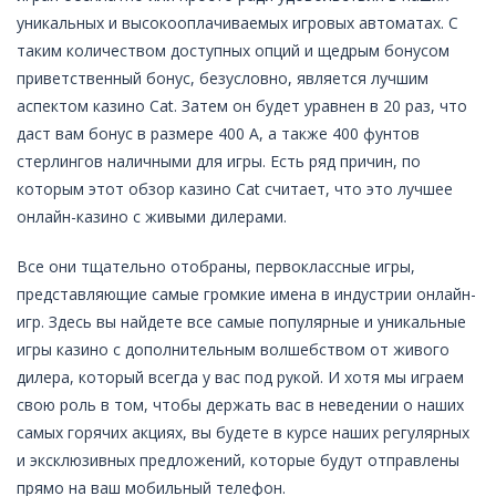
уникальных и высокооплачиваемых игровых автоматах. С
таким количеством доступных опций и щедрым бонусом
приветственный бонус, безусловно, является лучшим
аспектом казино Cat. Затем он будет уравнен в 20 раз, что
даст вам бонус в размере 400 A, а также 400 фунтов
стерлингов наличными для игры. Есть ряд причин, по
которым этот обзор казино Cat считает, что это лучшее
онлайн-казино с живыми дилерами.
Все они тщательно отобраны, первоклассные игры,
представляющие самые громкие имена в индустрии онлайн-
игр. Здесь вы найдете все самые популярные и уникальные
игры казино с дополнительным волшебством от живого
дилера, который всегда у вас под рукой. И хотя мы играем
свою роль в том, чтобы держать вас в неведении о наших
самых горячих акциях, вы будете в курсе наших регулярных
и эксклюзивных предложений, которые будут отправлены
прямо на ваш мобильный телефон.