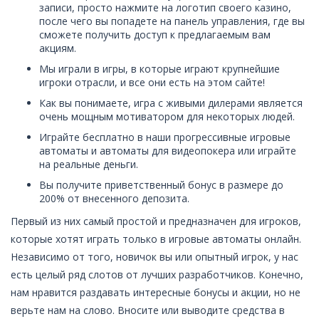
записи, просто нажмите на логотип своего казино,
после чего вы попадете на панель управления, где вы
сможете получить доступ к предлагаемым вам
акциям.
Мы играли в игры, в которые играют крупнейшие
игроки отрасли, и все они есть на этом сайте!
Как вы понимаете, игра с живыми дилерами является
очень мощным мотиватором для некоторых людей.
Играйте бесплатно в наши прогрессивные игровые
автоматы и автоматы для видеопокера или играйте
на реальные деньги.
Вы получите приветственный бонус в размере до
200% от внесенного депозита.
Первый из них самый простой и предназначен для игроков,
которые хотят играть только в игровые автоматы онлайн.
Независимо от того, новичок вы или опытный игрок, у нас
есть целый ряд слотов от лучших разработчиков. Конечно,
нам нравится раздавать интересные бонусы и акции, но не
верьте нам на слово. Вносите или выводите средства в