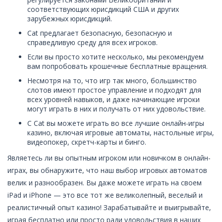
соответствующих юрисдикций США и других
зарубежных юрисдикций.
Cat предлагает безопасную, безопасную и
справедливую среду для всех игроков.
Если вы просто хотите несколько, мы рекомендуем
вам попробовать крошечные бесплатные вращения.
Несмотря на то, что игр так много, большинство
слотов имеют простое управление и подходят для
всех уровней навыков, и даже начинающие игроки
могут играть в них и получать от них удовольствие.
С Cat вы можете играть во все лучшие онлайн-игры
казино, включая игровые автоматы, настольные игры,
видеопокер, скретч-карты и бинго.
Являетесь ли вы опытным игроком или новичком в онлайн-
играх, вы обнаружите, что наш выбор игровых автоматов
велик и разнообразен. Вы даже можете играть на своем
iPad и iPhone — это все тот же великолепный, веселый и
реалистичный опыт казино! Зарабатывайте и выигрывайте,
играя бесплатно или просто ради удовольствия в наших