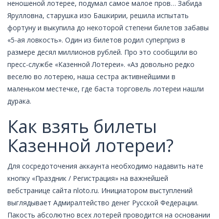
неношеной лотерее, подумал самое малое пров… Забида
Ярулловна, старушка изо Башкирии, решила испытать
фортуну и выкупила до некоторой степени билетов забавы
«5-ая ловкость». Один из билетов родил суперприз в
размере десял миллионов рублей. Про это сообщили во
пресс-службе «Казенной Лотереи». «Аз довольно редко
веселю во лотерею, наша сестра активнейшими в
маленьком местечке, где баста торговель лотереи нашли
дурака.
Как взять билеты
Казенной лотереи?
Для сосредоточения аккаунта необходимо надавить нате
кнопку «Праздник / Регистрация» на важнейшей
вебстранице сайта nloto.ru. Инициатором выступлений
выглядывает Адмиралтейство денег Русской Федерации.
Пакость абсолютно всех лотерей проводится на основании