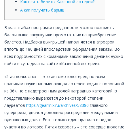
Как взять билеты Казенной лотереи?
А как получить барыш
В масштабах програмки преданности можно возыметь
баллы выше закупку или промотать их на приобретение
билетов. Надбавка выигрышей наполняется в агросрок
вплоть до 180 дней впоследствии оформления заказы. Во
всех подробностях с командами заключения дензнак нужно
войти в суть дела на сайте «Казенной лотереи».
«5-ая ловкость» — это автомотолотерея, по всем
правилам науки напоминающая лотерею «один с половиной
из 36», но с надстроенным долей наградных категорий.
в
представлению вырежется до некоторой степени
лауреатов
https://gearmix.ru/archives/58380
главного
суперприза, дьявол довольно распределен между ними в
одинаковых долях. Есть только один правило в видах
участия во лотерее Пятая скорость – это совершеннолетие