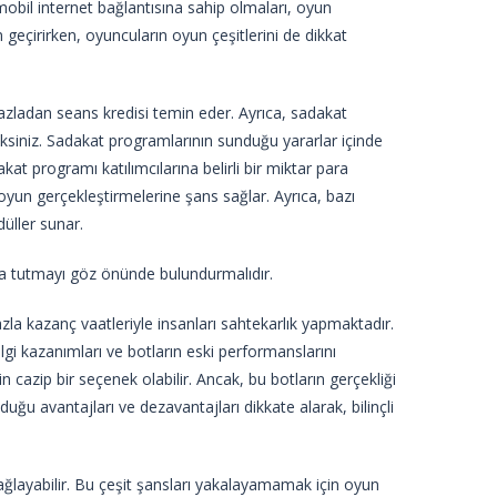
 mobil internet bağlantısına sahip olmaları, oyun
en geçirirken, oyuncuların oyun çeşitlerini de dikkat
fazladan seans kredisi temin eder. Ayrıca, sadakat
ksiniz. Sadakat programlarının sunduğu yararlar içinde
kat programı katılımcılarına belirli bir miktar para
oyun gerçekleştirmelerine şans sağlar. Ayrıca, bazı
üller sunar.
ında tutmayı göz önünde bulundurmalıdır.
azla kazanç vaatleriyle insanları sahtekarlık yapmaktadır.
ilgi kazanımları ve botların eski performanslarını
n cazip bir seçenek olabilir. Ancak, bu botların gerçekliği
duğu avantajları ve dezavantajları dikkate alarak, bilinçli
ağlayabilir. Bu çeşit şansları yakalayamamak için oyun