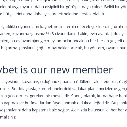
erini uygulayarak daha disiplinli bir görüş almaya çalışır. Belirli bir y
e bütçelerini daha daha iyi idare etmelerine destek olabilir.
, sıklıkla oyuncuların kaybetmesini temin edecek şekilde oluşturulmuş
parken, kazanma şansınız %48 civarındadır. Lakin, evin avantajı dolayı
leri, bu ev avantajını geçmeyi amaçlar ancak bu her her an geçerli ol
 başarma şanslarını çoğaltmayı bekler. Ancak, bu yöntem, oyuncunun 
ybet is our new member
 sayesinde, kazanmış olduğunuz puanları ödüllerle takas edebilir, özgün
irsiniz. Bu dolayısıyla, kumarhanelerdeki sadakat planlarını izleme ger
özen göstermesi gereken bir meseledir. Sonuç olarak, kumarhane bankr
kip yapmak ve bu fırsatlardan faydalanmak oldukça değerlidir. Bu planlar
şantılarını daha kapsamlı hale sağlar. Aklınızda bulunsun ki, her her a
malısınız.