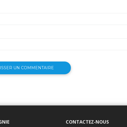
GNIE
CONTACTEZ-NOUS