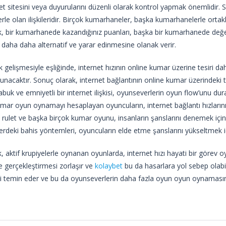
et sitesini veya duyurularını düzenli olarak kontrol yapmak önemlidir. Sa
le olan ilişkileridir. Birçok kumarhaneler, başka kumarhanelerle ortak
, bir kumarhanede kazandığınız puanları, başka bir kumarhanede değerlendi
ın daha daha alternatif ve yarar edinmesine olanak verir.
nik gelişmesiyle eşliğinde, internet hızının online kumar üzerine tes
sunacaktır. Sonuç olarak, internet bağlantının online kumar üzerindeki te
Çabuk ve emniyetli bir internet ilişkisi, oyunseverlerin oyun flow’unu du
kumar oyun oynamayı hesaplayan oyuncuların, internet bağlantı hızlarını
 rulet ve başka birçok kumar oyunu, insanların şanslarını denemek için s
deki bahis yöntemleri, oyuncuların elde etme şanslarını yükseltmek i
, aktif krupiyelerle oynanan oyunlarda, internet hızı hayati bir görev oy
me gerçekleştirmesi zorlaşır ve
kolaybet
bu da hasarlara yol sebep olabilir
i temin eder ve bu da oyunseverlerin daha fazla oyun oyun oynamasın