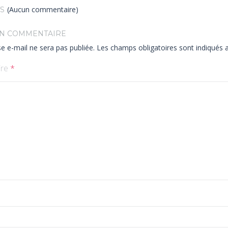
(Aucun commentaire)
S
UN COMMENTAIRE
e e-mail ne sera pas publiée.
Les champs obligatoires sont indiqués
ire
*