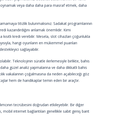
 oyun oynamak veya daha daha para masraf etmek, daha
lamamaya titizlik bulunmalısınız. Sadakat programlarının
edi kazandırdığını anlamak önemlidir. Kimi
kısıtlı kredi verebilir. Mesela, slot cihazları çoğunlukla
ayısıyla, hangi oyunların en mükemmel puanları
estekleyici sağlayabilir.
ilir. Teknolojinin süratle ilerlemesiyle birlikte, bahis
 daha güzel analiz yapmalarına ve daha dikkatli bahis
ıcılık vakalarının çoğalmasına da neden açabileceği göz
ajlar hem de handikaplar temin eden bir araçtır.
lımcının tecrübesini doğrudan etkileyebilir. Bir diğer
mobil internet bağlantıları genellikle sabit geniş bant