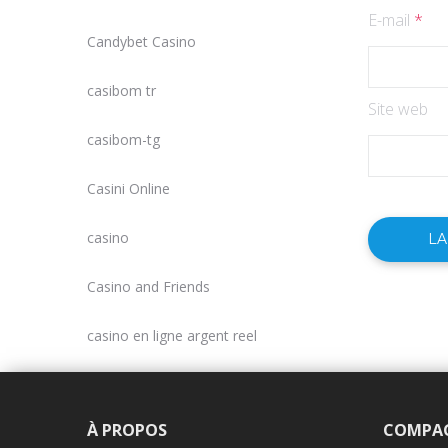
E-mail
*
Candybet Casino
casibom tr
Site web
casibom-tg
Casini Online
casino
Casino and Friends
casino en ligne argent reel
casino en ligne fr
À PROPOS
COMPA
Casino non gamstop