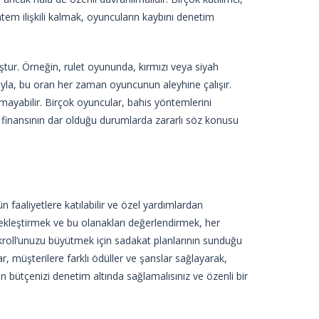
öntem ilişkili kalmak, oyuncuların kaybını denetim
tur. Örneğin, rulet oyununda, kırmızı veya siyah
sıyla, bu oran her zaman oyuncunun aleyhine çalışır.
mayabilir. Birçok oyuncular, bahis yöntemlerini
finansının dar olduğu durumlarda zararlı söz konusu
 faaliyetlere katılabilir ve özel yardımlardan
çekleştirmek ve bu olanakları değerlendirmek, her
oll’unuzu büyütmek için sadakat planlarının sunduğu
, müşterilere farklı ödüller ve şanslar sağlayarak,
n bütçenizi denetim altında sağlamalısınız ve özenli bir