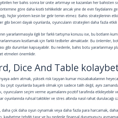
itirilen her bahis sonra bir ünite artırmayı ve kazanılan her bahisten so
öntemine göre daha kısıtlı tehlikelidir ancak yine de evin faydalarını g
eği, hiçbir yöntem kesin bir gelir temin etmez. Bahis stratejilerinin etk
 gibi beceri dayalı oyunlarda, oyuncuların stratejileri daha fazla etkili o
ının yararlanmasıyla ilgili bir farklı tartışma konusu ise, bu botların k
rarlanmasını kısıtlamak için farklı tedbirler almaktadır. Bu önlemler, bot
ası gibi durumları kapsayabilir. Bu nedenle, bahis botu yararlanmayı pla
et etmeleri önemlidir.
rd, Dice And Table kolaybe
dünyaya adım atmak, yüksek risk taşıyan kumar müsabakalarının heyecan
 bu çeşit oyunlarda başarılı olmak için sadece talih değil, aynı zamanda
, oyuncuların seçim verme aşamalarını pozitif tarafında etkileyebilir ve
ar oyunlarında ruhsal taktikler ve stres altında nasıl rahat durulacağı ü
e, daha çok daha oyun oynamak veya daha fazla para harcamak, daha
, kaybetme tehditi taşır ve bu nedenle finansal durumunuzu aşmamaya 