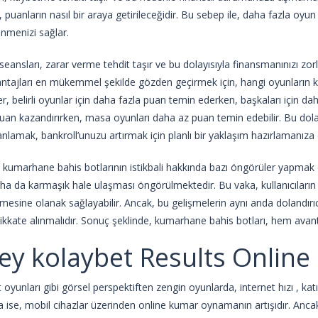
, puanların nasıl bir araya getirileceğidir. Bu sebep ile, daha fazla
inmenizi sağlar.
ansları, zarar verme tehdit taşır ve bu dolayısıyla finansmanınızı zor
tajları en mükemmel şekilde gözden geçirmek için, hangi oyunların kr
 belirli oyunlar için daha fazla puan temin ederken, başkaları için daha 
uan kazandırırken, masa oyunları daha az puan temin edebilir. Bu dol
lamak, bankroll’unuzu artırmak için planlı bir yaklaşım hazırlamanıza d
 kumarhane bahis botlarının istikbali hakkında bazı öngörüler yapmak olab
aha da karmaşık hale ulaşması öngörülmektedir. Bu vaka, kullanıcıların
ermesine olanak sağlayabilir. Ancak, bu gelişmelerin aynı anda dolandır
kkate alınmalıdır. Sonuç şeklinde, kumarhane bahis botları, hem avant
ey kolaybet Results Online
 oyunları gibi görsel perspektiften zengin oyunlarda, internet hızı , katı
 ise, mobil cihazlar üzerinden online kumar oynamanın artışıdır. Ancak, 