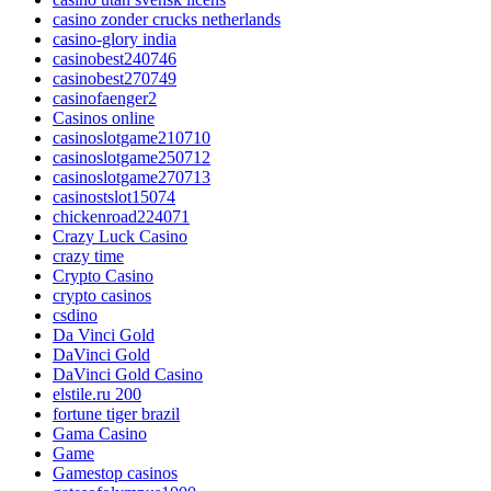
casino zonder crucks netherlands
casino-glory india
casinobest240746
casinobest270749
casinofaenger2
Casinos online
casinoslotgame210710
casinoslotgame250712
casinoslotgame270713
casinostslot15074
chickenroad224071
Crazy Luck Casino
crazy time
Crypto Casino
crypto casinos
csdino
Da Vinci Gold
DaVinci Gold
DaVinci Gold Casino
elstile.ru 200
fortune tiger brazil
Gama Casino
Game
Gamestop casinos