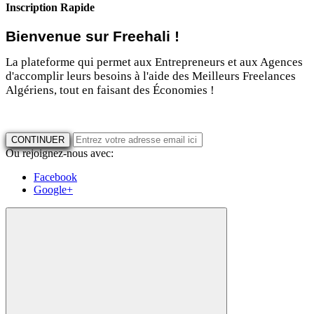
Inscription Rapide
Bienvenue sur Freehali !
La plateforme qui permet aux Entrepreneurs et aux Agences
d'accomplir leurs besoins à l'aide des Meilleurs Freelances
Algériens, tout en faisant des Économies !
CONTINUER
Ou rejoignez-nous avec:
Facebook
Google+