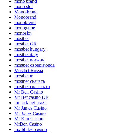
mono brand
mono slot
Mono-brand
Monobrand
monobrend
monogame
monoslot
mostbet
mostbet GR
mostbet hungary
mostbet italy
mostbet norway
mostbet ozbekistonda
Mostbet Russia
mostbet tr
mostbet скачать
mostbet скачать ru
Mr Ben Casino
Mr Bet casino DE
mr jack bet brazil
Mr James Casino
Mr Jones Casino
Mr Run Casino
MrBen Casino
mx-bbrbet-casino