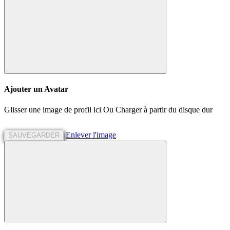
Ajouter un Avatar
Glisser une image de profil ici
Ou
Charger à partir du disque dur
Enlever l'image
SAUVEGARDER