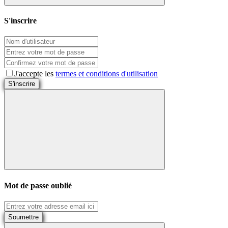
S'inscrire
J'accepte les
termes et conditions d'utilisation
S'inscrire
Mot de passe oublié
Soumettre