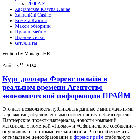
2000A Z
Zagraniczne Kasyna Online
Zahraniční Casino
Комета Казино
Макси-обзорник
Пролив мейнов
Пролив сетки
сателлиты
Written by Manager HR
th
Août 13
, 2024
Курс доллара Форекс онлайн в
реальном времени Агентство
экономической информации ПРАЙМ
Это дает возможность публиковать данные с минимальными
задержками, обусловленными особенностям веб-интерфейса.
Партнерские проекты/материалы, новости компаний,
материалы с пометкой «Промо» и «Официальное сообщение»
опубликованы на коммерческой основе. Чтобы обеспечить
оптимальное ценообразование и
форекс прайм
стабильную