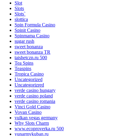
Slot
Slots
Slots`
slottica
Spin Formula Casino
Spinit Casino
Spinmama Casino
sugar rush
sweet bonanza
sweet bonanza TR
taishetczn.ru 500
Tea Spins
Teaspins
Tropica Casino
Uncategorized
Uncategorizred
verde casino hungary
verde casino poland
verde casino romania
Vinci Gold Casino
Vovan Casino
vulkan vegas germany
Why Slots Charm
www.ecoproverka.ru 500
yunarmykuban.ru