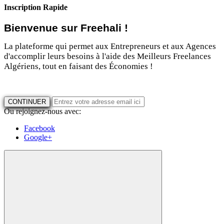
Inscription Rapide
Bienvenue sur Freehali !
La plateforme qui permet aux Entrepreneurs et aux Agences
d'accomplir leurs besoins à l'aide des Meilleurs Freelances
Algériens, tout en faisant des Économies !
CONTINUER
Ou rejoignez-nous avec:
Facebook
Google+