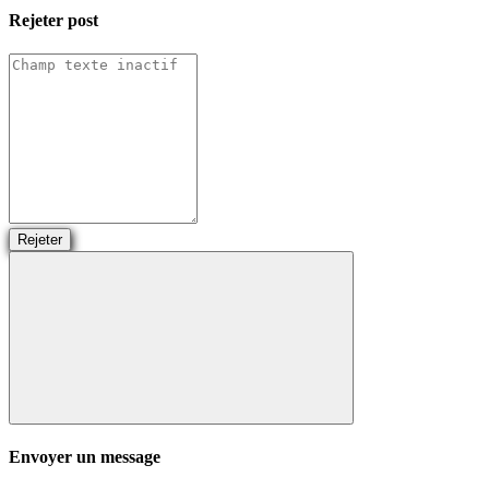
Rejeter
post
Rejeter
Envoyer un message