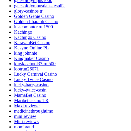
gatesofolympus1000
gatesofolympusdanskespil2
glory-casinos tr
Golden Genie Casino
Golden Pharaoh Casino
instcomputer.ru 1500
Kachingo
Kachingo Casino
KaravanBet Casino
Kasyno Online PL
king johnnie
Kingmaker Casino
kursk-school33.ru 500
lootrun26071
Lucky Carnival Casino
Lucky Twice Casino
lucky-barry-casino
lucky-twice-casin
MamaBet Casino
Maribet casino TR
Maxi reviewe
medicinethroughtime
mini-review
Mini-reviews
mombrand