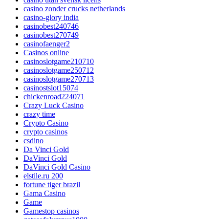
casino zonder crucks netherlands
casino-glory india
casinobest240746
casinobest270749
casinofaenger2
Casinos online
casinoslotgame210710
casinoslotgame250712
casinoslotgame270713
casinostslot15074
chickenroad224071
Crazy Luck Casino
crazy time
Crypto Casino
crypto casinos
csdino
Da Vinci Gold
DaVinci Gold
DaVinci Gold Casino
elstile.ru 200
fortune tiger brazil
Gama Casino
Game
Gamestop casinos