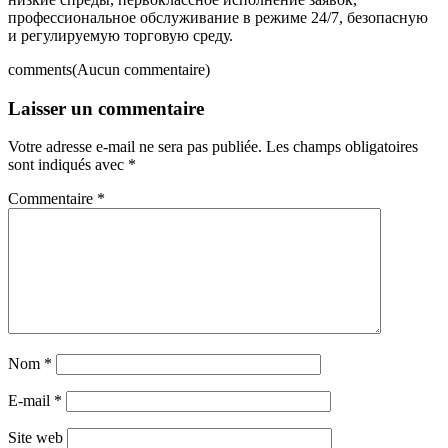
профессиональное обслуживание в режиме 24/7, безопасную
и регулируемую торговую среду.
comments
(Aucun commentaire)
Laisser un commentaire
Votre adresse e-mail ne sera pas publiée.
Les champs obligatoires
sont indiqués avec
*
Commentaire
*
Nom
*
E-mail
*
Site web