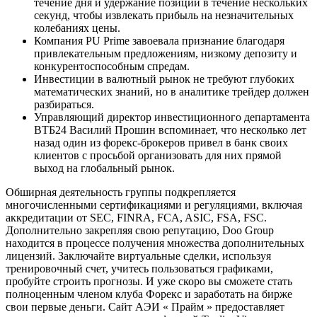
течение дня и удержание позиций в течение нескольких
секунд, чтобы извлекать прибыль на незначительных
колебаниях цены.
Компания PU Prime завоевала признание благодаря
привлекательным предложениям, низкому депозиту и
конкурентоспособным спредам.
Инвестиции в валютный рынок не требуют глубоких
математических знаний, но в аналитике трейдер должен
разбираться.
Управляющий директор инвестиционного департамента
ВТБ24 Василий Прошин вспоминает, что несколько лет
назад один из форекс-брокеров привел в банк своих
клиентов с просьбой организовать для них прямой
выход на глобальный рынок.
Обширная деятельность группы подкрепляется
многочисленными сертификациями и регуляциями, включая
аккредитации от SEC, FINRA, FCA, ASIC, FSA, FSC.
Дополнительно закрепляя свою репутацию, Doo Group
находится в процессе получения множества дополнительных
лицензий. Заключайте виртуальные сделки, используя
тренировочный счет, учитесь пользоваться графиками,
пробуйте строить прогнозы. И уже скоро вы сможете стать
полноценным членом клуба Форекс и заработать на бирже
свои первые деньги. Сайт АЭИ « Прайм » предоставляет