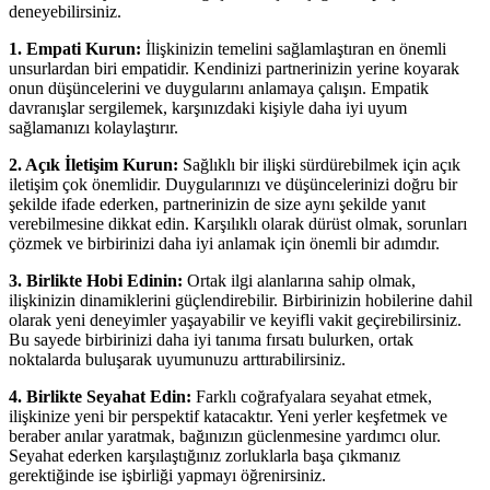
deneyebilirsiniz.
1. Empati Kurun:
İlişkinizin temelini sağlamlaştıran en önemli
unsurlardan biri empatidir. Kendinizi partnerinizin yerine koyarak
onun düşüncelerini ve duygularını anlamaya çalışın. Empatik
davranışlar sergilemek, karşınızdaki kişiyle daha iyi uyum
sağlamanızı kolaylaştırır.
2. Açık İletişim Kurun:
Sağlıklı bir ilişki sürdürebilmek için açık
iletişim çok önemlidir. Duygularınızı ve düşüncelerinizi doğru bir
şekilde ifade ederken, partnerinizin de size aynı şekilde yanıt
verebilmesine dikkat edin. Karşılıklı olarak dürüst olmak, sorunları
çözmek ve birbirinizi daha iyi anlamak için önemli bir adımdır.
3. Birlikte Hobi Edinin:
Ortak ilgi alanlarına sahip olmak,
ilişkinizin dinamiklerini güçlendirebilir. Birbirinizin hobilerine dahil
olarak yeni deneyimler yaşayabilir ve keyifli vakit geçirebilirsiniz.
Bu sayede birbirinizi daha iyi tanıma fırsatı bulurken, ortak
noktalarda buluşarak uyumunuzu arttırabilirsiniz.
4. Birlikte Seyahat Edin:
Farklı coğrafyalara seyahat etmek,
ilişkinize yeni bir perspektif katacaktır. Yeni yerler keşfetmek ve
beraber anılar yaratmak, bağınızın güclenmesine yardımcı olur.
Seyahat ederken karşılaştığınız zorluklarla başa çıkmanız
gerektiğinde ise işbirliği yapmayı öğrenirsiniz.