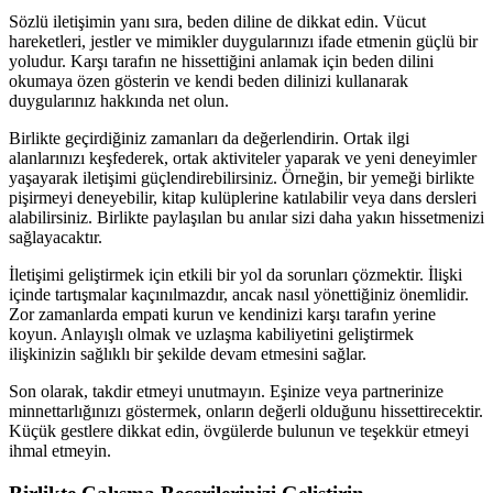
Sözlü iletişimin yanı sıra, beden diline de dikkat edin. Vücut
hareketleri, jestler ve mimikler duygularınızı ifade etmenin güçlü bir
yoludur. Karşı tarafın ne hissettiğini anlamak için beden dilini
okumaya özen gösterin ve kendi beden dilinizi kullanarak
duygularınız hakkında net olun.
Birlikte geçirdiğiniz zamanları da değerlendirin. Ortak ilgi
alanlarınızı keşfederek, ortak aktiviteler yaparak ve yeni deneyimler
yaşayarak iletişimi güçlendirebilirsiniz. Örneğin, bir yemeği birlikte
pişirmeyi deneyebilir, kitap kulüplerine katılabilir veya dans dersleri
alabilirsiniz. Birlikte paylaşılan bu anılar sizi daha yakın hissetmenizi
sağlayacaktır.
İletişimi geliştirmek için etkili bir yol da sorunları çözmektir. İlişki
içinde tartışmalar kaçınılmazdır, ancak nasıl yönettiğiniz önemlidir.
Zor zamanlarda empati kurun ve kendinizi karşı tarafın yerine
koyun. Anlayışlı olmak ve uzlaşma kabiliyetini geliştirmek
ilişkinizin sağlıklı bir şekilde devam etmesini sağlar.
Son olarak, takdir etmeyi unutmayın. Eşinize veya partnerinize
minnettarlığınızı göstermek, onların değerli olduğunu hissettirecektir.
Küçük gestlere dikkat edin, övgülerde bulunun ve teşekkür etmeyi
ihmal etmeyin.