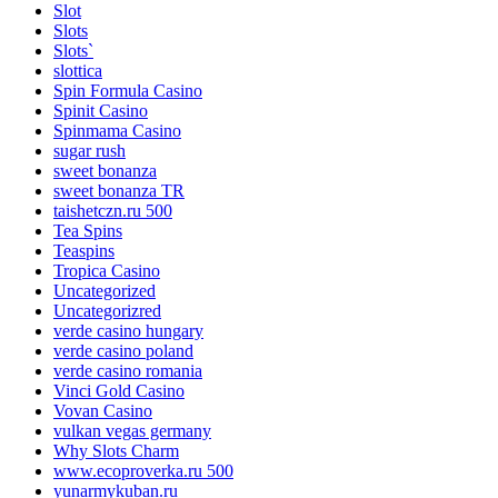
Slot
Slots
Slots`
slottica
Spin Formula Casino
Spinit Casino
Spinmama Casino
sugar rush
sweet bonanza
sweet bonanza TR
taishetczn.ru 500
Tea Spins
Teaspins
Tropica Casino
Uncategorized
Uncategorizred
verde casino hungary
verde casino poland
verde casino romania
Vinci Gold Casino
Vovan Casino
vulkan vegas germany
Why Slots Charm
www.ecoproverka.ru 500
yunarmykuban.ru