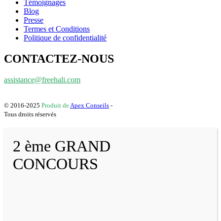
Témoignages
Blog
Presse
Termes et Conditions
Politique de confidentialité
CONTACTEZ-NOUS
assistance@freehali.com
© 2016-2025
Produit de
Apex Conseils
-
Tous droits réservés
2 ème GRAND
CONCOURS