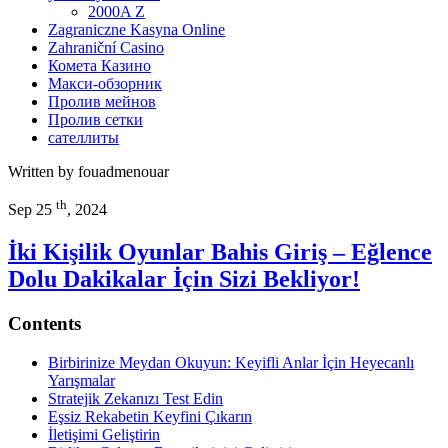
2000A Z
Zagraniczne Kasyna Online
Zahraniční Casino
Комета Казино
Макси-обзорник
Пролив мейнов
Пролив сетки
сателлиты
Written by fouadmenouar
th
Sep 25
, 2024
İki Kişilik Oyunlar Bahis Giriş – Eğlence
Dolu Dakikalar İçin Sizi Bekliyor!
Contents
Birbirinize Meydan Okuyun: Keyifli Anlar İçin Heyecanlı
Yarışmalar
Stratejik Zekanızı Test Edin
Eşsiz Rekabetin Keyfini Çıkarın
İletişimi Geliştirin