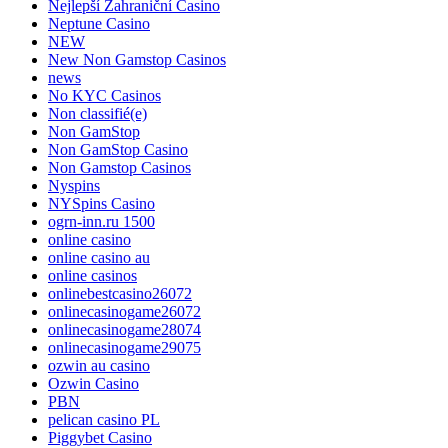
Nejlepší Zahraniční Casino
Neptune Casino
NEW
New Non Gamstop Casinos
news
No KYC Casinos
Non classifié(e)
Non GamStop
Non GamStop Casino
Non Gamstop Casinos
Nyspins
NYSpins Casino
ogrn-inn.ru 1500
online casino
online casino au
online casinos
onlinebestcasino26072
onlinecasinogame26072
onlinecasinogame28074
onlinecasinogame29075
ozwin au casino
Ozwin Casino
PBN
pelican casino PL
Piggybet Casino