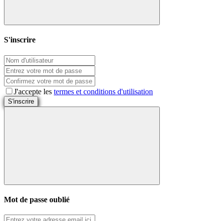
S'inscrire
J'accepte les
termes et conditions d'utilisation
S'inscrire
Mot de passe oublié