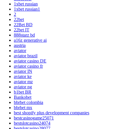
1xbet russian
1xbet russian1
2
22bet
22Bet BD
22bet IT
888starz bd
a16z generative ai
austria
aviator
aviator brazil
aviator casino DE
aviator casino fr
aviator IN
aviator ke
aviator mz
aviator ng
b1bet BR
Bankobet
bbrbet colombia
bbrbet mx
best shopify plus development companies
bestcasinogame25071
bestslotcasino24074
bestslotcasino28077