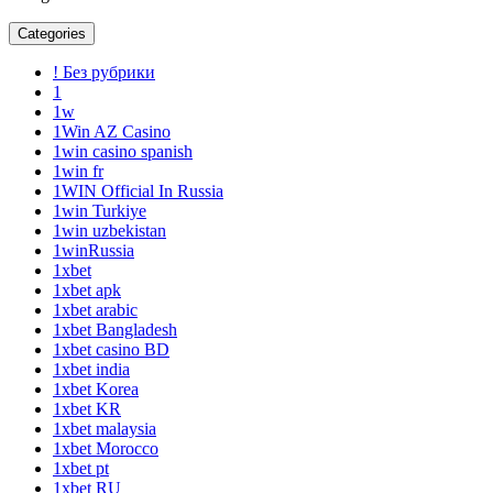
Categories
! Без рубрики
1
1w
1Win AZ Casino
1win casino spanish
1win fr
1WIN Official In Russia
1win Turkiye
1win uzbekistan
1winRussia
1xbet
1xbet apk
1xbet arabic
1xbet Bangladesh
1xbet casino BD
1xbet india
1xbet Korea
1xbet KR
1xbet malaysia
1xbet Morocco
1xbet pt
1xbet RU