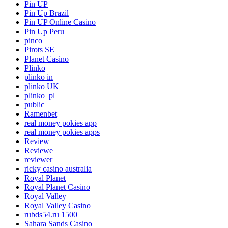
Pin UP
Pin Up Brazil
Pin UP Online Casino
Pin Up Peru
pinco
Pirots SE
Planet Casino
Plinko
plinko in
plinko UK
plinko_pl
public
Ramenbet
real money pokies app
real money pokies apps
Review
Reviewe
reviewer
ricky casino australia
Royal Planet
Royal Planet Casino
Royal Valley
Royal Valley Casino
rubds54.ru 1500
Sahara Sands Casino