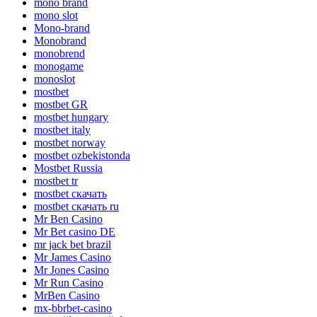
mono brand
mono slot
Mono-brand
Monobrand
monobrend
monogame
monoslot
mostbet
mostbet GR
mostbet hungary
mostbet italy
mostbet norway
mostbet ozbekistonda
Mostbet Russia
mostbet tr
mostbet скачать
mostbet скачать ru
Mr Ben Casino
Mr Bet casino DE
mr jack bet brazil
Mr James Casino
Mr Jones Casino
Mr Run Casino
MrBen Casino
mx-bbrbet-casino