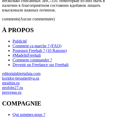
несколько списанных ЗИС-110. Некоторый из них быть в
наличии в благоприятном состоянии вдобавок лишать
взыскивали важных починок.
comments
(Aucun commentaire)
À PROPOS
Publicité
Comment ça marche ? (FAQ)
Pourquoi Freehali ? (10 Raisons)
#MadeInFreehali
Comment commander ?
Devenir un Freelance sur Freehali
editorialabiertafaia.com
koridor-bessmertiya.ru
monhist.ru
profobr27.ru
provegas.ru
COMPAGNIE
Qui sommes-nous ?