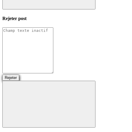
Rejeter
post
Rejeter