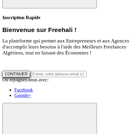
Inscription Rapide
Bienvenue sur Freehali !
La plateforme qui permet aux Entrepreneurs et aux Agences
d'accomplir leurs besoins à l'aide des Meilleurs Freelances
Algériens, tout en faisant des Économies !
CONTINUER
Ou rejoignez-nous avec:
Facebook
Google+