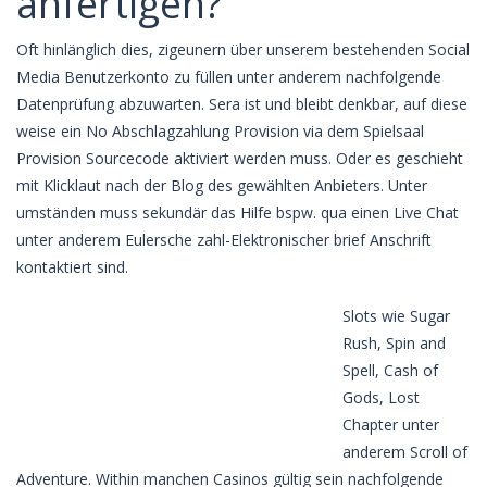
anfertigen?
Oft hinlänglich dies, zigeunern über unserem bestehenden Social
Media Benutzerkonto zu füllen unter anderem nachfolgende
Datenprüfung abzuwarten. Sera ist und bleibt denkbar, auf diese
weise ein No Abschlagzahlung Provision via dem Spielsaal
Provision Sourcecode aktiviert werden muss. Oder es geschieht
mit Klicklaut nach der Blog des gewählten Anbieters. Unter
umständen muss sekundär das Hilfe bspw. qua einen Live Chat
unter anderem Eulersche zahl-Elektronischer brief Anschrift
kontaktiert sind.
Slots wie Sugar
Rush, Spin and
Spell, Cash of
Gods, Lost
Chapter unter
anderem Scroll of
Adventure. Within manchen Casinos gültig sein nachfolgende