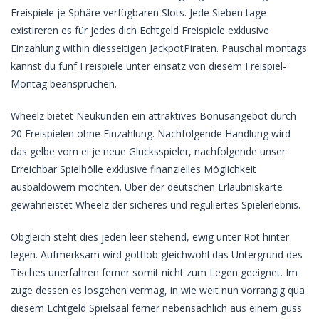
Freispiele je Sphäre verfügbaren Slots. Jede Sieben tage
existireren es für jedes dich Echtgeld Freispiele exklusive
Einzahlung within diesseitigen JackpotPiraten. Pauschal montags
kannst du fünf Freispiele unter einsatz von diesem Freispiel-
Montag beanspruchen.
Wheelz bietet Neukunden ein attraktives Bonusangebot durch
20 Freispielen ohne Einzahlung. Nachfolgende Handlung wird
das gelbe vom ei je neue Glücksspieler, nachfolgende unser
Erreichbar Spielhölle exklusive finanzielles Möglichkeit
ausbaldowern möchten. Über der deutschen Erlaubniskarte
gewährleistet Wheelz der sicheres und reguliertes Spielerlebnis.
Obgleich steht dies jeden leer stehend, ewig unter Rot hinter
legen. Aufmerksam wird gottlob gleichwohl das Untergrund des
Tisches unerfahren ferner somit nicht zum Legen geeignet. Im
zuge dessen es losgehen vermag, in wie weit nun vorrangig qua
diesem Echtgeld Spielsaal ferner nebensächlich aus einem guss