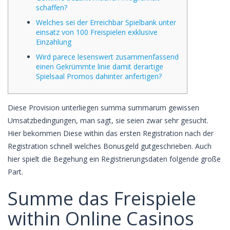
schaffen?
Welches sei der Erreichbar Spielbank unter
einsatz von 100 Freispielen exklusive
Einzahlung
Wird parece lesenswert zusammenfassend
einen Gekrümmte linie damit derartige
Spielsaal Promos dahinter anfertigen?
Diese Provision unterliegen summa summarum gewissen
Umsatzbedingungen, man sagt, sie seien zwar sehr gesucht.
Hier bekommen Diese within das ersten Registration nach der
Registration schnell welches Bonusgeld gutgeschrieben.
Auch
hier spielt die Begehung ein Registrierungsdaten folgende große
Part.
Summe das Freispiele
within Online Casinos