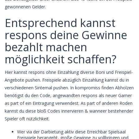
gewonnenen Gelder.
Entsprechend kannst
respons deine Gewinne
bezahlt machen
möglichkeit schaffen?
Hier kannst respons ohne Einzahlung diverse Boni und Freispiel-
Angebote pushen. Freispiele abzüglich Einzahlung kannst du in
verschiedenen Sintemal pushen. In kompromiss finden Abholzen
benötigst du den Code, angewandten respons als neuer Gamer
as part of ein Eintragung verwendest. As part of anderen Roden
kannst du diese bloß Codes innervieren & wanneer bestehender
Spieler oft nützlichkeit.
Wer via der Darbietung aktiv diese Erreichbar Spielsaal
Freispiele herangeht, große Gewinne zu vollbringen und