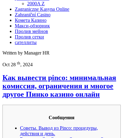
2000A Z
Zagraniczne Kasyna Online
Zahraniční Casino
Комета Казино
Макси-обзорник
Пролив мейнов
Пролив сетки
сателлиты
Written by Manager HR
th
Oct 28
, 2024
Как вывести pinco: минимальная
комиссия, ограничения и многое
другое Пинко казино онлайн
Сообщения
Советы.
Вывод из Pinco: процедуры,
действия и день.