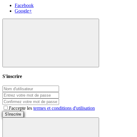
Facebook
Google+
S'inscrire
J'accepte les
termes et conditions d'utilisation
S'inscrire