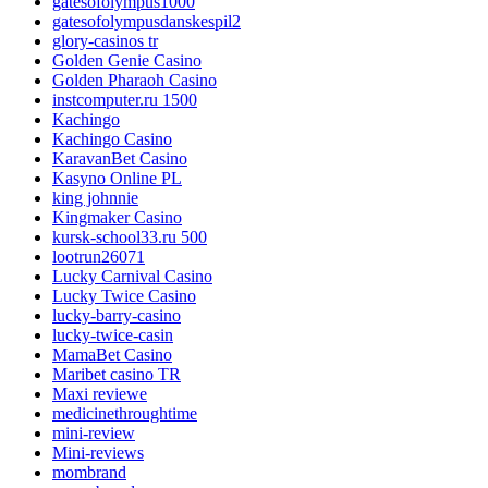
gatesofolympus1000
gatesofolympusdanskespil2
glory-casinos tr
Golden Genie Casino
Golden Pharaoh Casino
instcomputer.ru 1500
Kachingo
Kachingo Casino
KaravanBet Casino
Kasyno Online PL
king johnnie
Kingmaker Casino
kursk-school33.ru 500
lootrun26071
Lucky Carnival Casino
Lucky Twice Casino
lucky-barry-casino
lucky-twice-casin
MamaBet Casino
Maribet casino TR
Maxi reviewe
medicinethroughtime
mini-review
Mini-reviews
mombrand