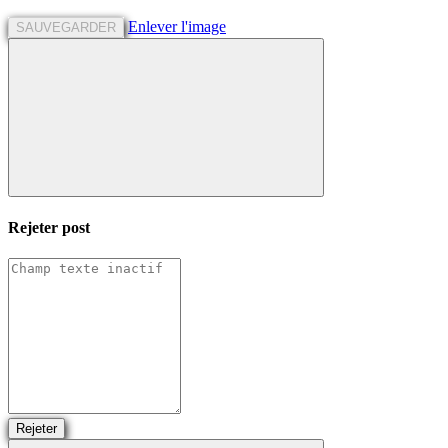
Enlever l'image
SAUVEGARDER
Rejeter
post
Rejeter