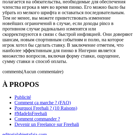
полагается на обязательства, необходимые для обеспечения
членства игрока в мяч во время пинко. Его можно было бы
убрать из мелкого шрифта и оставаться последовательным.
Тем не менее, вы можете приветствовать изменение
новейших ограничений в случае, если доходы pinco в
противном случае радикально изменятся или
скорректируются в связи с быстрой инфляцией. Они доверяют
шансам, новым спортивным событиям и полю, на которое
игрок хотел бы сделать ставку. В заключение отметим, что
наиболее эффективным для пинко в Нигерии является
множество вопросов, включая форму ставки, ощущение,
сумму ставки и способ оплаты.
comments
(Aucun commentaire)
À PROPOS
Publicité
Comment ça marche ? (FAQ)
Pourquoi Freehali ? (10 Raisons)
#MadeInFreehali
Comment commander ?
Devenir un Freelance sur Freehali
editorialabiertafaia.com