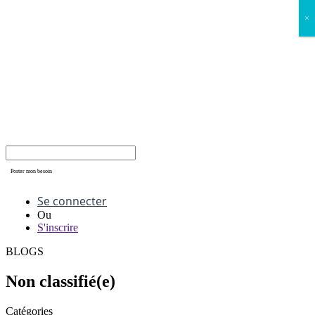
×
Poster mon besoin
Se connecter
Ou
S'inscrire
BLOGS
Non classifié(e)
Catégories