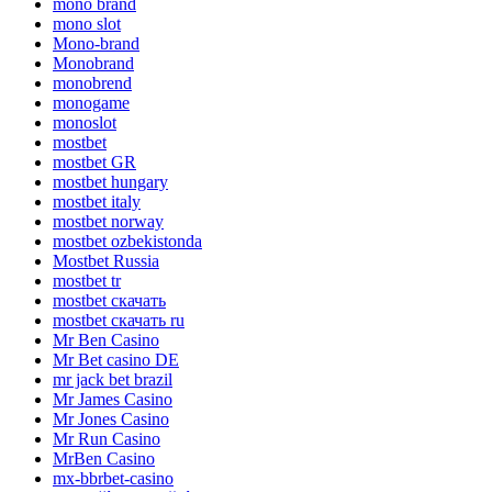
mono brand
mono slot
Mono-brand
Monobrand
monobrend
monogame
monoslot
mostbet
mostbet GR
mostbet hungary
mostbet italy
mostbet norway
mostbet ozbekistonda
Mostbet Russia
mostbet tr
mostbet скачать
mostbet скачать ru
Mr Ben Casino
Mr Bet casino DE
mr jack bet brazil
Mr James Casino
Mr Jones Casino
Mr Run Casino
MrBen Casino
mx-bbrbet-casino