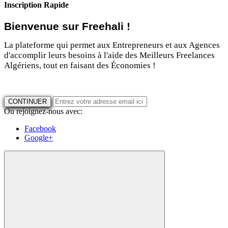
Inscription Rapide
Bienvenue sur Freehali !
La plateforme qui permet aux Entrepreneurs et aux Agences
d'accomplir leurs besoins à l'aide des Meilleurs Freelances
Algériens, tout en faisant des Économies !
CONTINUER
Ou rejoignez-nous avec:
Facebook
Google+