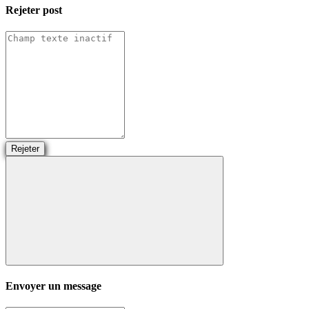
Rejeter
post
Rejeter
Envoyer un message