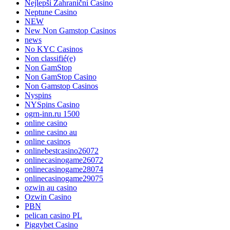
Nejlepší Zahraniční Casino
Neptune Casino
NEW
New Non Gamstop Casinos
news
No KYC Casinos
Non classifié(e)
Non GamStop
Non GamStop Casino
Non Gamstop Casinos
Nyspins
NYSpins Casino
ogrn-inn.ru 1500
online casino
online casino au
online casinos
onlinebestcasino26072
onlinecasinogame26072
onlinecasinogame28074
onlinecasinogame29075
ozwin au casino
Ozwin Casino
PBN
pelican casino PL
Piggybet Casino