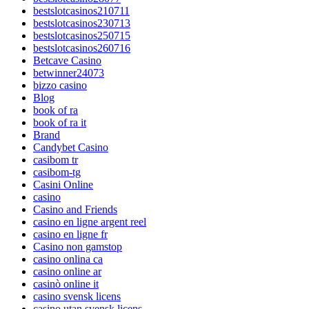
bestslotcasinos210711
bestslotcasinos230713
bestslotcasinos250715
bestslotcasinos260716
Betcave Casino
betwinner24073
bizzo casino
Blog
book of ra
book of ra it
Brand
Candybet Casino
casibom tr
casibom-tg
Casini Online
casino
Casino and Friends
casino en ligne argent reel
casino en ligne fr
Casino non gamstop
casino onlina ca
casino online ar
casinò online it
casino svensk licens
casino utan svensk licens