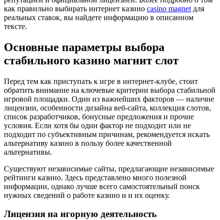
как правильно выбирать интернет казино
casino magnet
для
реальных ставок, вы найдете информацию в описанном
тексте.
Основные параметры выбора
стабильного казино магнит слот
Перед тем как приступать к игре в интернет-клубе, стоит
обратить внимание на ключевые критерии выбора стабильной
игровой площадки. Один из важнейших факторов — наличие
лицензии, особенности дизайна веб-сайта, коллекция слотов,
список разработчиков, бонусные предложения и прочие
условия. Если хотя бы один фактор не подходит или не
подходит по субъективным причинам, рекомендуется искать
альтернативу казино в пользу более качественной
альтернативы.
Существуют независимые сайты, предлагающие независимые
рейтинги казино. Здесь представлено много полезной
информации, однако лучше всего самостоятельный поиск
нужных сведений о работе казино и и их оценку.
Лицензия на игорную деятельность