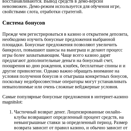
восстанавливаются. Вывод средств в демо-версии
невозможен. Демо-режим используется для обучения игре,
свойствами слота, отработки стратегий.
Система бонусов
Прежде чем регистрироваться в казино и открытием депозита,
необходимо изучить бонусные предложения выбранной
площадки. Бонусные предложения позволяют увеличить
банкролл, повышают шансы на выигрыш и делают процесс
игры более захватывающим. Чаще всего казино дарят
предлагают дополнительные деньги на бонусный счет,
поощрения ко дню рождения, кэшбек, бесплатные спины и и
другие привилегии. Однако важно обращать внимание на
условия получения бонусов и отыгрыша конкретных бонусов,
поскольку недобросовестные операторы могут устанавливать
невыполнимые или очень сложные вейджерные условия.
Самые популярные бонусные предложения в интернет-казино
magnitslot:
Частичный возврат денег. Лицензированные онлайн-
клубы возвращают определенный процент средств, на
невыигрышные ставки за определенный период. Размер
возврата зависит от правил казино, и обычно зависит от