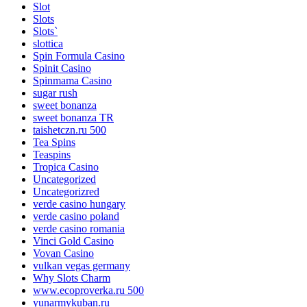
Slot
Slots
Slots`
slottica
Spin Formula Casino
Spinit Casino
Spinmama Casino
sugar rush
sweet bonanza
sweet bonanza TR
taishetczn.ru 500
Tea Spins
Teaspins
Tropica Casino
Uncategorized
Uncategorizred
verde casino hungary
verde casino poland
verde casino romania
Vinci Gold Casino
Vovan Casino
vulkan vegas germany
Why Slots Charm
www.ecoproverka.ru 500
yunarmykuban.ru