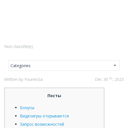
Non classifié(e)
Categories
th
Written by YounesSa
Déc 30
, 2023
Посты
Бонусы
Видеоигры открываются
Запрос возможностей