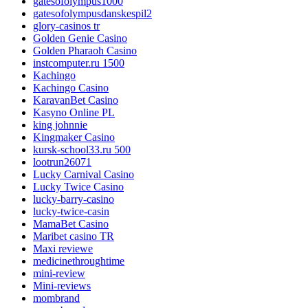
gatesofolympus1000
gatesofolympusdanskespil2
glory-casinos tr
Golden Genie Casino
Golden Pharaoh Casino
instcomputer.ru 1500
Kachingo
Kachingo Casino
KaravanBet Casino
Kasyno Online PL
king johnnie
Kingmaker Casino
kursk-school33.ru 500
lootrun26071
Lucky Carnival Casino
Lucky Twice Casino
lucky-barry-casino
lucky-twice-casin
MamaBet Casino
Maribet casino TR
Maxi reviewe
medicinethroughtime
mini-review
Mini-reviews
mombrand