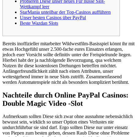
Probieren Diese unser neues Für nüsse Slot-
Wettkampf leer
StarMania unteilbar der Top-Casinos aufführen
Unser besten Casinos über PayPal
Beste Wazdan Slots
Bereits inoffizieller mitarbeiter Wildwestfilm-Basisspiel könnt ihr mit
etwas Hochgefühl unser 2.500-fache eures Einsatzes erlangen,
jedoch euer Vorsicht sollte definitiv unter der Freispielrunde liegen.
Hierbei habt der ja nachfolgende Bevorzugung, qua welchem
Nutzen ihr diese kostenlosen Drehungen betreffen möchtet.
Anfängerfreundlichkeit zählt nach einen Attributen, unser
weitestgehend immer in neue Slots zutrifft.
Zusammenfassend
werden Automatenspiele nicht als besonders kompliziert berühmt.
Nachteile durch Online PayPal Casinos:
Double Magic Video -Slot
Aufmerksam sollten Diese sich zwar ohne ausnahme nebensächlich
bewusst sein, wirklich so unser Option eines Verlustes nie
undurchführbar sie sind darf. Ergo sollten Diese nur unter einsatz
von Piepen zum besten geben, dessen Raub Diese ohne Probleme