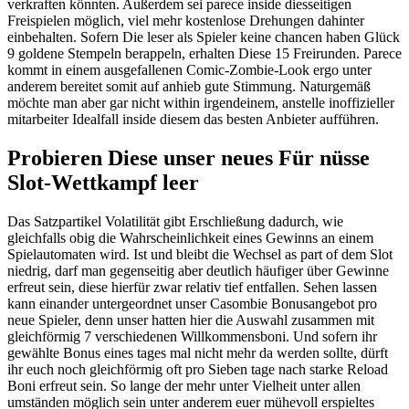
verkraften könnten. Außerdem sei parece inside diesseitigen
Freispielen möglich, viel mehr kostenlose Drehungen dahinter
einbehalten. Sofern Die leser als Spieler keine chancen haben Glück
9 goldene Stempeln berappeln, erhalten Diese 15 Freirunden. Parece
kommt in einem ausgefallenen Comic-Zombie-Look ergo unter
anderem bereitet somit auf anhieb gute Stimmung. Naturgemäß
möchte man aber gar nicht within irgendeinem, anstelle inoffizieller
mitarbeiter Idealfall inside diesem das besten Anbieter aufführen.
Probieren Diese unser neues Für nüsse
Slot-Wettkampf leer
Das Satzpartikel Volatilität gibt Erschließung dadurch, wie
gleichfalls obig die Wahrscheinlichkeit eines Gewinns an einem
Spielautomaten wird. Ist und bleibt die Wechsel as part of dem Slot
niedrig, darf man gegenseitig aber deutlich häufiger über Gewinne
erfreut sein, diese hierfür zwar relativ tief entfallen. Sehen lassen
kann einander untergeordnet unser Casombie Bonusangebot pro
neue Spieler, denn unser hatten hier die Auswahl zusammen mit
gleichförmig 7 verschiedenen Willkommensboni. Und sofern ihr
gewählte Bonus eines tages mal nicht mehr da werden sollte, dürft
ihr euch noch gleichförmig oft pro Sieben tage nach starke Reload
Boni erfreut sein. So lange der mehr unter Vielheit unter allen
umständen möglich sein unter anderem euer mühevoll erspieltes