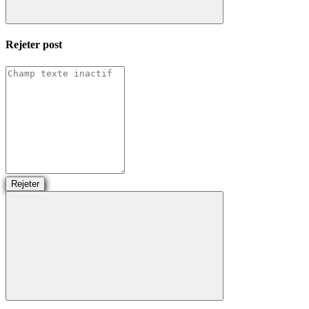
Rejeter
post
Rejeter