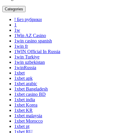
Categories
! Без рубрики
1
1w
1Win AZ Casino
1win casino spanish
1win fr
1WIN Official In Russia
1win Turkiye
1win uzbekistan
1winRussia
1xbet
1xbet apk
1xbet arabic
1xbet Bangladesh
1xbet casino BD
1xbet india
1xbet Korea
1xbet KR
1xbet malaysia
1xbet Morocco
1xbet pt
1xbet RU