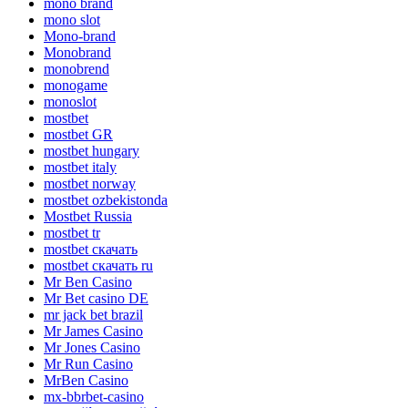
mono brand
mono slot
Mono-brand
Monobrand
monobrend
monogame
monoslot
mostbet
mostbet GR
mostbet hungary
mostbet italy
mostbet norway
mostbet ozbekistonda
Mostbet Russia
mostbet tr
mostbet скачать
mostbet скачать ru
Mr Ben Casino
Mr Bet casino DE
mr jack bet brazil
Mr James Casino
Mr Jones Casino
Mr Run Casino
MrBen Casino
mx-bbrbet-casino