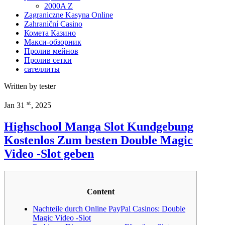
2000A Z
Zagraniczne Kasyna Online
Zahraniční Casino
Комета Казино
Макси-обзорник
Пролив мейнов
Пролив сетки
сателлиты
Written by tester
st
Jan 31
, 2025
Highschool Manga Slot Kundgebung
Kostenlos Zum besten Double Magic
Video -Slot geben
Content
Nachteile durch Online PayPal Casinos: Double
Magic Video -Slot