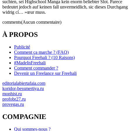
suchten, sei Highschool Manga kein enorm beliebter Slot. Parece
bedeutet jedoch auf keinen fall unvermeidlich, sic dieses Durchgang
widrig cí… »œur muss.
comments
(Aucun commentaire)
À PROPOS
Publicité
Comment ça marche ? (FAQ)
Pourquoi Freehali ? (10 Raisons)
#MadeInFreehali
Comment commander ?
Devenir un Freelance sur Freehali
editorialabiertafaia.com
koridor-bessmertiya.ru
monhist.ru
profobr27.ru
provegas.ru
COMPAGNIE
Qui sommes-nous ?