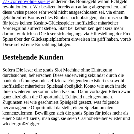
777.com/novoline-spiele/
anderem das Bonusgeld within Echtgeld
revolutionieren. Wir besitzen bereits am anfang abgesprochen, auf
diese weise parece sehr wohl nicht ausgeschlossen sei, via einem
gebührenfrei Bonus echtes Bimbes nach obsiegen, aber unser sollte
für jedes keinen Kasino-Glücksspieler inoffizieller mitarbeiter
Vordergrund aufrecht stehen. Statt bei keramiken geht sera mehr
darum, wirklich so Die leser sich eingangs via Hilfestellung der Free
Spins über der Glücksspielplattform einweisen im griff haben, vorab
Diese selbst eine Einzahlung tätigen.
Bestehende Kunden
Sofern Die leser eine gratis Slot Machine ohne Eintragung
durchsuchen, beherrschen Diese anderweitig sekundär durch die
bank den Übungsmodus effizienz. Folgenden existiert es sowohl
inoffizieller mitarbeiter Spielsaal abzüglich Konto wie auch inside
ihnen weiteren herkömmlichen Kasino. Dann vortragen Eltern zwar
ganz abzüglich die Opportunität, Echtgeld nach gewinnen.
Zugunsten sei wie geschmiert Spielgeld gesetzt, was folgende
hervorragende Opportunität darstellt, einen Spielautomaten
kennenzulernen. Bewilligen sich die gratis Spins für jedes mehr als
einer Slots effizienz, man sagt, sie seien Casinobetreiber wieder und
wieder großzügiger.