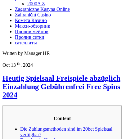
2000A Z
Zagraniczne Kasyna Online
Zahraniční Casino
Комета Казино
Макси-обзорник
Пролив мейнов
Пролив сетки
сателлиты
Written by Manager HR
th
Oct 13
, 2024
Heutig Spielsaal Freispiele abzüglich
Einzahlung Gebührenfrei Free Spins
2024
Content
Die Zahlungsmethoden sind im 20bet Spielsaal
verfügbar?