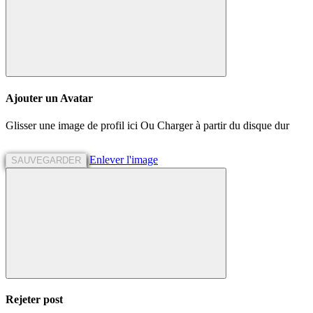
Ajouter un Avatar
Glisser une image de profil ici
Ou
Charger à partir du disque dur
Enlever l'image
SAUVEGARDER
Rejeter
post