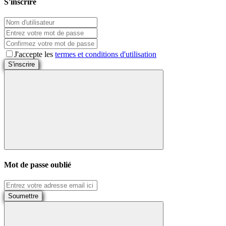
S'inscrire
J'accepte les
termes et conditions d'utilisation
S'inscrire
Mot de passe oublié
Soumettre