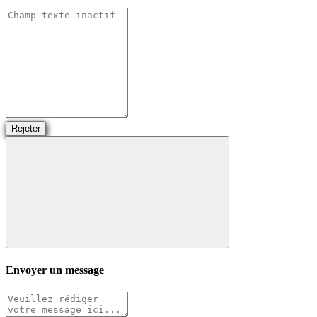
Rejeter
Envoyer un message