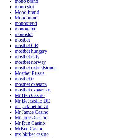
mono brand
mono slot
Mono-brand
Monobrand
monobrend
monogame
monoslot
mostbet
mostbet GR
mostbet hungary
mostbet italy
mostbet norway
mostbet ozbekistonda
Mostbet Russia
mostbet tr
mostbet скачать
mostbet скачать ru
Mr Ben Casino
Mr Bet casino DE
mr jack bet brazil
Mr James Casino
Mr Jones Casino
Mr Run Casino
MrBen Casino
mx-bbrbet-casino