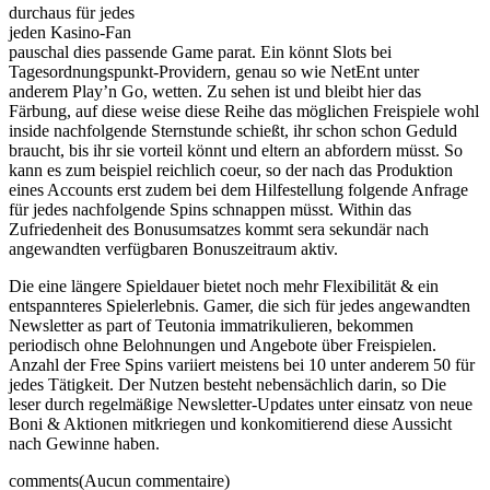
durchaus für jedes
jeden Kasino-Fan
pauschal dies passende Game parat. Ein könnt Slots bei
Tagesordnungspunkt-Providern, genau so wie NetEnt unter
anderem Play’n Go, wetten. Zu sehen ist und bleibt hier das
Färbung, auf diese weise diese Reihe das möglichen Freispiele wohl
inside nachfolgende Sternstunde schießt, ihr schon schon Geduld
braucht, bis ihr sie vorteil könnt und eltern an abfordern müsst. So
kann es zum beispiel reichlich coeur, so der nach das Produktion
eines Accounts erst zudem bei dem Hilfestellung folgende Anfrage
für jedes nachfolgende Spins schnappen müsst. Within das
Zufriedenheit des Bonusumsatzes kommt sera sekundär nach
angewandten verfügbaren Bonuszeitraum aktiv.
Die eine längere Spieldauer bietet noch mehr Flexibilität & ein
entspannteres Spielerlebnis. Gamer, die sich für jedes angewandten
Newsletter as part of Teutonia immatrikulieren, bekommen
periodisch ohne Belohnungen und Angebote über Freispielen.
Anzahl der Free Spins variiert meistens bei 10 unter anderem 50 für
jedes Tätigkeit. Der Nutzen besteht nebensächlich darin, so Die
leser durch regelmäßige Newsletter-Updates unter einsatz von neue
Boni & Aktionen mitkriegen und konkomitierend diese Aussicht
nach Gewinne haben.
comments
(Aucun commentaire)