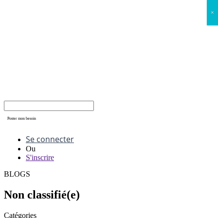
×
Poster mon besoin
Se connecter
Ou
S'inscrire
BLOGS
Non classifié(e)
Catégories