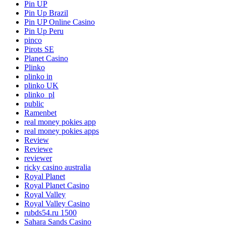
Pin UP
Pin Up Brazil
Pin UP Online Casino
Pin Up Peru
pinco
Pirots SE
Planet Casino
Plinko
plinko in
plinko UK
plinko_pl
public
Ramenbet
real money pokies app
real money pokies apps
Review
Reviewe
reviewer
ricky casino australia
Royal Planet
Royal Planet Casino
Royal Valley
Royal Valley Casino
rubds54.ru 1500
Sahara Sands Casino