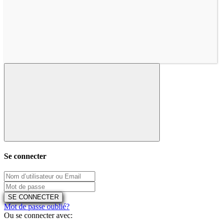
Se connecter
SE CONNECTER
Mot de passe oublié?
Ou se connecter avec: