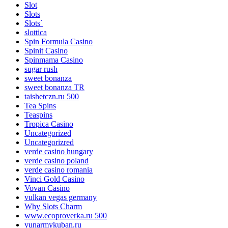
Slot
Slots
Slots`
slottica
Spin Formula Casino
Spinit Casino
Spinmama Casino
sugar rush
sweet bonanza
sweet bonanza TR
taishetczn.ru 500
Tea Spins
Teaspins
Tropica Casino
Uncategorized
Uncategorizred
verde casino hungary
verde casino poland
verde casino romania
Vinci Gold Casino
Vovan Casino
vulkan vegas germany
Why Slots Charm
www.ecoproverka.ru 500
yunarmykuban.ru