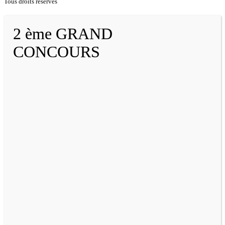
Tous droits réservés
2 ème GRAND
CONCOURS