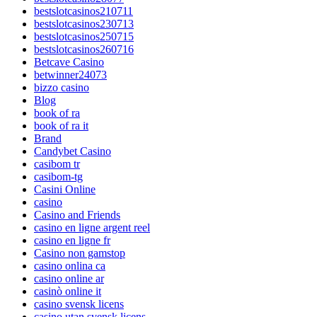
bestslotcasinos210711
bestslotcasinos230713
bestslotcasinos250715
bestslotcasinos260716
Betcave Casino
betwinner24073
bizzo casino
Blog
book of ra
book of ra it
Brand
Candybet Casino
casibom tr
casibom-tg
Casini Online
casino
Casino and Friends
casino en ligne argent reel
casino en ligne fr
Casino non gamstop
casino onlina ca
casino online ar
casinò online it
casino svensk licens
casino utan svensk licens