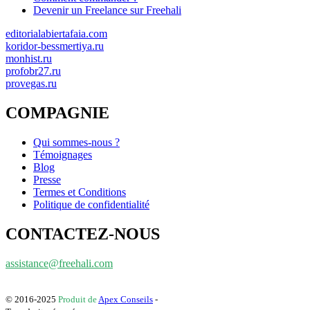
Devenir un Freelance sur Freehali
editorialabiertafaia.com
koridor-bessmertiya.ru
monhist.ru
profobr27.ru
provegas.ru
COMPAGNIE
Qui sommes-nous ?
Témoignages
Blog
Presse
Termes et Conditions
Politique de confidentialité
CONTACTEZ-NOUS
assistance@freehali.com
© 2016-2025
Produit de
Apex Conseils
-