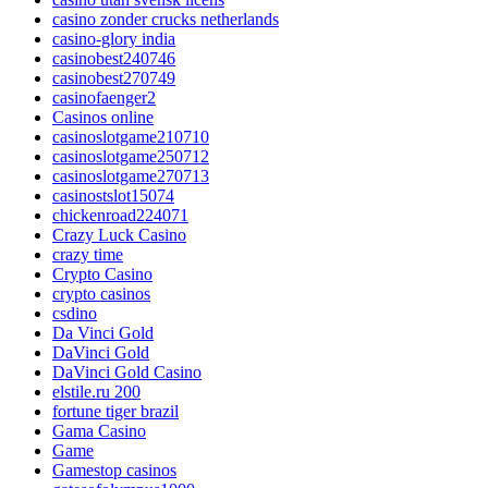
casino zonder crucks netherlands
casino-glory india
casinobest240746
casinobest270749
casinofaenger2
Casinos online
casinoslotgame210710
casinoslotgame250712
casinoslotgame270713
casinostslot15074
chickenroad224071
Crazy Luck Casino
crazy time
Crypto Casino
crypto casinos
csdino
Da Vinci Gold
DaVinci Gold
DaVinci Gold Casino
elstile.ru 200
fortune tiger brazil
Gama Casino
Game
Gamestop casinos