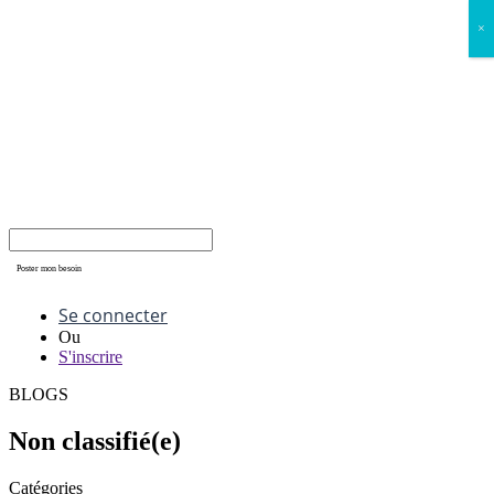
×
Poster mon besoin
Se connecter
Ou
S'inscrire
BLOGS
Non classifié(e)
Catégories