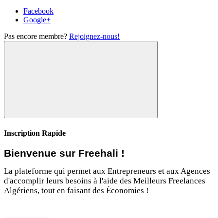
Facebook
Google+
Pas encore membre?
Rejoignez-nous!
Inscription Rapide
Bienvenue sur Freehali !
La plateforme qui permet aux Entrepreneurs et aux Agences
d'accomplir leurs besoins à l'aide des Meilleurs Freelances
Algériens, tout en faisant des Économies !