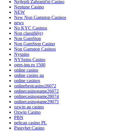
Nejlepší Zahraniční Casino
Neptune Casino
NEW
New Non Gamstop Casinos
news
No KYC Casinos
Non classifié(e)
Non GamStop
Non GamStop Casino
Non Gamstop Casinos
Nyspins
NYSpins Casino
ogrn-inn.ru 1500
online casino
online casino au
online casinos
onlinebestcasino26072
onlinecasinogame26072
onlinecasinogame28074
onlinecasinogame29075
ozwin au casino
Ozwin Casino
PBN
pelican casino PL
Piggybet Casino