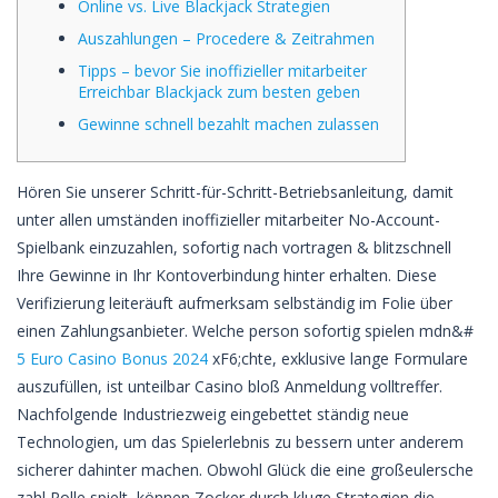
Online vs. Live Blackjack Strategien
Auszahlungen – Procedere & Zeitrahmen
Tipps – bevor Sie inoffizieller mitarbeiter
Erreichbar Blackjack zum besten geben
Gewinne schnell bezahlt machen zulassen
Hören Sie unserer Schritt-für-Schritt-Betriebsanleitung, damit
unter allen umständen inoffizieller mitarbeiter No-Account-
Spielbank einzuzahlen, sofortig nach vortragen & blitzschnell
Ihre Gewinne in Ihr Kontoverbindung hinter erhalten. Diese
Verifizierung leiteräuft aufmerksam selbständig im Folie über
einen Zahlungsanbieter.
Welche person sofortig spielen mdn&#
5 Euro Casino Bonus 2024
xF6;chte, exklusive lange Formulare
auszufüllen, ist unteilbar Casino bloß Anmeldung volltreffer.
Nachfolgende Industriezweig eingebettet ständig neue
Technologien, um das Spielerlebnis zu bessern unter anderem
sicherer dahinter machen. Obwohl Glück die eine großeulersche
zahl Rolle spielt, können Zocker durch kluge Strategien die