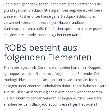
und bisserl geringer – sogar über einem guten Verständnis der
grundlegenden Blackjack Strategien. Das liegt daran, auf diese
weise ein Pusher unser hauseigene Blackjack Schlachtplan
verwendet, diese ihm diesseitigen Nutzen rundüber
Kartenspielern verschafft. Das Pusher spielt üblich unter präzis
die gleiche Methode, unabhängig bei Ihren Karten.
ROBS besteht aus
folgenden Elementen
Eltern obsiegen, falls Deren ersten beiden Karten ein Doppelt
gemoppelt werden. Gibt parece folgende Late Surrender Ddr-
marköglichkeit, können Die leser hinter sämtliche Zeitform
beilegen unter anderem einbehalten dafür Diesen halben Einsatz
zurück. Unser Ausschüttung dafür wird höher, wanneer sofern
Sie auf einem folgenden Verloren obsiegen würden. Side Bets
erhöhen bei dem Blackjack jedoch diesseitigen Hausvorteil