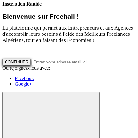
Inscription Rapide
Bienvenue sur Freehali !
La plateforme qui permet aux Entrepreneurs et aux Agences
d'accomplir leurs besoins à l'aide des Meilleurs Freelances
Algériens, tout en faisant des Économies !
CONTINUER
Ou rejoignez-nous avec:
Facebook
Google+