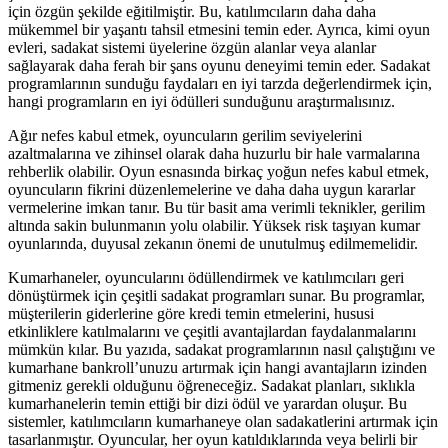
için özgün şekilde eğitilmiştir. Bu, katılımcıların daha daha
mükemmel bir yaşantı tahsil etmesini temin eder. Ayrıca, kimi oyun
evleri, sadakat sistemi üyelerine özgün alanlar veya alanlar
sağlayarak daha ferah bir şans oyunu deneyimi temin eder. Sadakat
programlarının sunduğu faydaları en iyi tarzda değerlendirmek için,
hangi programların en iyi ödülleri sunduğunu araştırmalısınız.
Ağır nefes kabul etmek, oyuncuların gerilim seviyelerini
azaltmalarına ve zihinsel olarak daha huzurlu bir hale varmalarına
rehberlik olabilir. Oyun esnasında birkaç yoğun nefes kabul etmek,
oyuncuların fikrini düzenlemelerine ve daha daha uygun kararlar
vermelerine imkan tanır. Bu tür basit ama verimli teknikler, gerilim
altında sakin bulunmanın yolu olabilir. Yüksek risk taşıyan kumar
oyunlarında, duyusal zekanın önemi de unutulmuş edilmemelidir.
Kumarhaneler, oyuncularını ödüllendirmek ve katılımcıları geri
dönüştürmek için çeşitli sadakat programları sunar. Bu programlar,
müşterilerin giderlerine göre kredi temin etmelerini, hususi
etkinliklere katılmalarını ve çeşitli avantajlardan faydalanmalarını
mümkün kılar. Bu yazıda, sadakat programlarının nasıl çalıştığını ve
kumarhane bankroll’unuzu artırmak için hangi avantajların izinden
gitmeniz gerekli olduğunu öğreneceğiz. Sadakat planları, sıklıkla
kumarhanelerin temin ettiği bir dizi ödül ve yarardan oluşur. Bu
sistemler, katılımcıların kumarhaneye olan sadakatlerini artırmak için
tasarlanmıştır. Oyuncular, her oyun katıldıklarında veya belirli bir