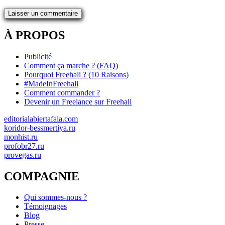
À PROPOS
Publicité
Comment ça marche ? (FAQ)
Pourquoi Freehali ? (10 Raisons)
#MadeInFreehali
Comment commander ?
Devenir un Freelance sur Freehali
editorialabiertafaia.com
koridor-bessmertiya.ru
monhist.ru
profobr27.ru
provegas.ru
COMPAGNIE
Qui sommes-nous ?
Témoignages
Blog
Presse