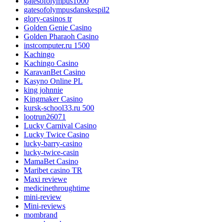
gatesofolympus1000
gatesofolympusdanskespil2
glory-casinos tr
Golden Genie Casino
Golden Pharaoh Casino
instcomputer.ru 1500
Kachingo
Kachingo Casino
KaravanBet Casino
Kasyno Online PL
king johnnie
Kingmaker Casino
kursk-school33.ru 500
lootrun26071
Lucky Carnival Casino
Lucky Twice Casino
lucky-barry-casino
lucky-twice-casin
MamaBet Casino
Maribet casino TR
Maxi reviewe
medicinethroughtime
mini-review
Mini-reviews
mombrand