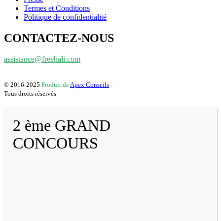
Termes et Conditions
Politique de confidentialité
CONTACTEZ-NOUS
assistance@freehali.com
© 2016-2025
Produit de
Apex Conseils
-
Tous droits réservés
2 ème GRAND
CONCOURS