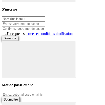
S'inscrire
J'accepte les
termes et conditions d'utilisation
S'inscrire
Mot de passe oublié
Soumettre