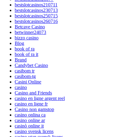
bestslotcasinos210711
bestslotcasinos230713
bestslotcasinos250715
bestslotcasinos260716
Betcave Casino
betwinner24073
bizzo casino
Blog
book of ra
book of ra it
Brand
Candybet Casino
casibom tr
casibom-tg
Casini Online
casino
Casino and Friends
casino en ligne argent reel
casino en ligne fr
Casino non gamstop
casino onlina ca
casino online ar
casinò online it
casino svensk licens
casino utan svensk licens