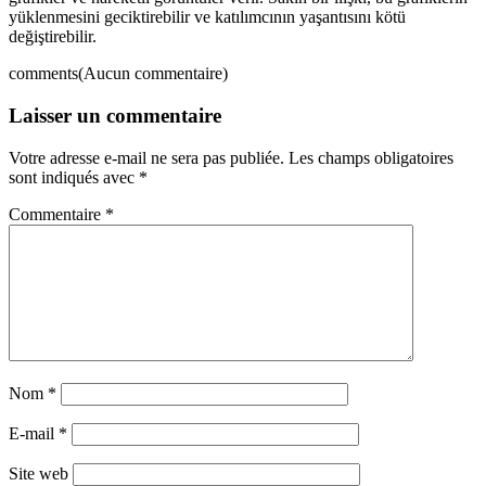
yüklenmesini geciktirebilir ve katılımcının yaşantısını kötü
değiştirebilir.
comments
(Aucun commentaire)
Laisser un commentaire
Votre adresse e-mail ne sera pas publiée.
Les champs obligatoires
sont indiqués avec
*
Commentaire
*
Nom
*
E-mail
*
Site web