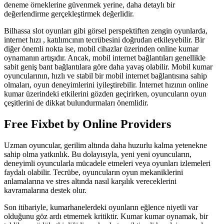
deneme örneklerine güvenmek yerine, daha detaylı bir
değerlendirme gerçekleştirmek değerlidir.
Bilhassa slot oyunları gibi görsel perspektiften zengin oyunlarda,
internet hızı , katılımcının tecrübesini doğrudan etkileyebilir. Bir
diğer önemli nokta ise, mobil cihazlar üzerinden online kumar
oynamanın artışıdır. Ancak, mobil internet bağlantıları genellikle
sabit geniş bant bağlantılara göre daha yavaş olabilir. Mobil kumar
oyuncularının, hızlı ve stabil bir mobil internet bağlantısına sahip
olmaları, oyun deneyimlerini iyileştirebilir. İnternet hızının online
kumar üzerindeki etkilerini gözden geçirirken, oyuncuların oyun
çeşitlerini de dikkat bulundurmaları önemlidir.
Free Fixbet by Online Providers
Uzman oyuncular, gerilim altında daha huzurlu kalma yetenekne
sahip olma yatkınlık. Bu dolayısıyla, yeni yeni oyuncuların,
deneyimli oyuncularla mücadele etmeleri veya oyunları izlemeleri
faydalı olabilir. Tecrübe, oyuncuların oyun mekaniklerini
anlamalarına ve stres altında nasıl karşılık vereceklerini
kavramalarına destek olur.
Son itibariyle, kumarhanelerdeki oyunların eğlence niyetli var
olduğunu göz ardı etmemek kritiktir. Kumar kumar oynamak, bir