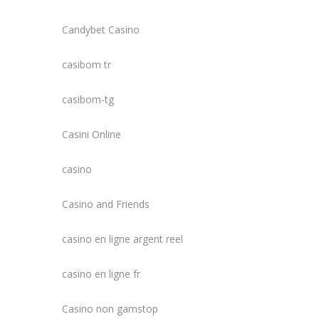
Candybet Casino
casibom tr
casibom-tg
Casini Online
casino
Casino and Friends
casino en ligne argent reel
casino en ligne fr
Casino non gamstop