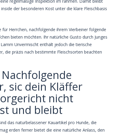
e eine regelmäßige Inspektion im rahmen. Damit bleibt
inside der besonderen Kost unter die klare Fleischbasis
e für Herrchen, nachfolgende ihrem Vierbeiner folgende
chen bieten möchten. Ihr natürliche Gusto durch Junges
tt Lamm Unvermischt enthält jedoch die tierische
er, die präzis nach bestimmte Fleischsorten beachten
: Nachfolgende
, sic dein Kläffer
rgericht nicht
st und bleibt
nd das naturbelassener Kauartikel pro Hunde, die
ag erden ferner bietet die eine natürliche Anlass, den