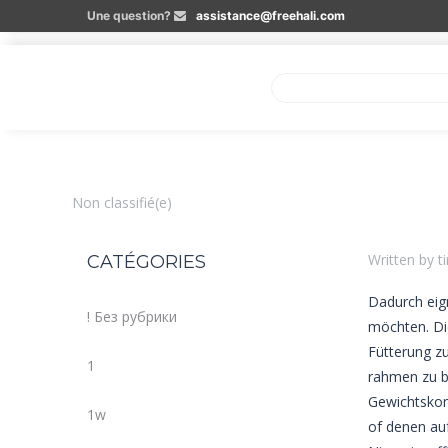
Une question?
assistance@freehali.com
Non classifié(e)
Written by t
CATÉGORIES
Dadurch eign
! Без рубрики
möchten. Di
Fütterung zu
1
rahmen zu b
Gewichtskont
1w
of denen auf