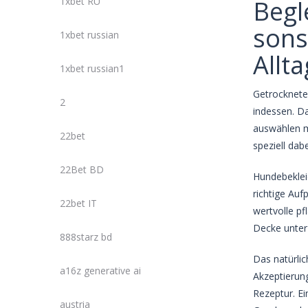
1xbet RU
Begl
sons
1xbet russian
Allt
1xbet russian1
Getrocknete 
2
indessen. D
auswählen m
22bet
speziell dab
22Bet BD
Hundebekleid
richtige Auf
22bet IT
wertvolle p
Decke unter
888starz bd
Das natürli
a16z generative ai
Akzeptierung
Rezeptur. Ei
austria