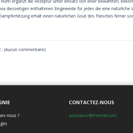
Huhn ergänzt die Rezeptur unter einsatz von einer bewährten, bekömm
ia diesseitigen enthaltenen Eingeweide für jedes die eine natürlich
ampferhitzung erhält einen natürlichen Gout des Fleisches ferner sor
(Aucun commentaire)
S
GNIE
CONTACTEZ-NOUS
es-nous ?
assistance@freehali.com
ges