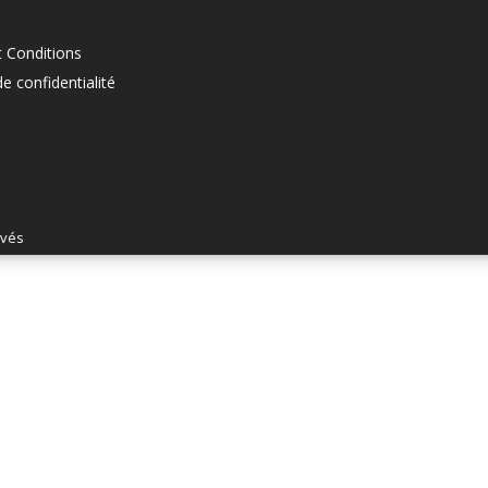
 Conditions
de confidentialité
rvés