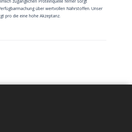
lich zugänglichen Proteinquelle ferner sorgt
e Verfügbarmachung über wertvollen Nährstoffen. Unser
gt pro die eine hohe Akzeptanz.