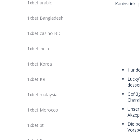
1xbet arabic
Kauinstinkt
1xbet Bangladesh
1xbet casino BD
1xbet india
1xbet Korea
Hundeb
Lucky’
1xbet KR
desse
Geflü
1xbet malaysia
Charak
Unser 
1xbet Morocco
Akzep
Die b
1xbet pt
Vorspe