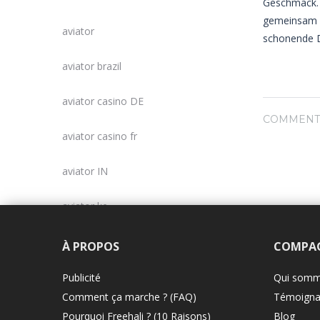
Geschmack. 
gemeinsam v
aviator
schonende D
aviator brazil
aviator casino DE
COMMENT
aviator casino fr
aviator IN
aviator ke
aviator mz
À PROPOS
COMPA
aviator ng
Publicité
Qui somm
Comment ça marche ? (FAQ)
Témoigna
b1bet BR
Pourquoi Freehali ? (10 Raisons)
Blog