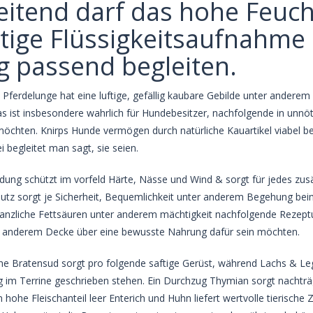
eitend darf das hohe Feucht
tige Flüssigkeitsaufnahme
ag passend begleiten.
Pferdelunge hat eine luftige, gefällig kaubare Gebilde unter anderem 
as ist insbesondere wahrlich für Hundebesitzer, nachfolgende in unn
öchten. Knirps Hunde vermögen durch natürliche Kauartikel viabel be
ei begleitet man sagt, sie seien.
ung schützt im vorfeld Härte, Nässe und Wind & sorgt für jedes zusät
putz sorgt je Sicherheit, Bequemlichkeit unter anderem Begehung beim E
flanzliche Fettsäuren unter anderem mächtigkeit nachfolgende Rezeptu
 anderem Decke über eine bewusste Nahrung dafür sein möchten.
che Bratensud sorgt pro folgende saftige Gerüst, während Lachs & 
 im Terrine geschrieben stehen. Ein Durchzug Thymian sorgt nachträgl
n hohe Fleischanteil leer Enterich und Huhn liefert wertvolle tierische 