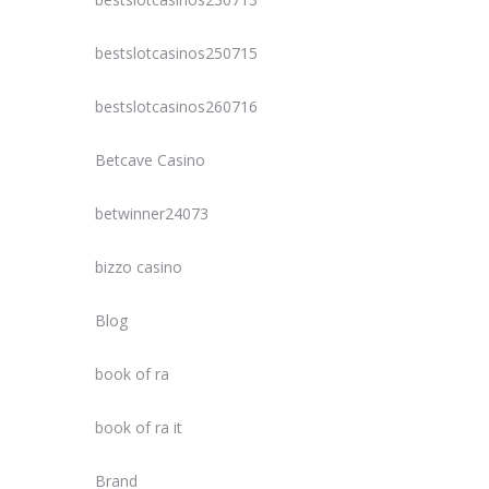
bestslotcasinos250715
bestslotcasinos260716
Betcave Casino
betwinner24073
bizzo casino
Blog
book of ra
book of ra it
Brand