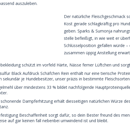
 passend auszuleben.
Der natürliche Fleischgeschmack s
Kost gerade schlagkräftig pro Hund
geben. Sparks & Sumonja nahrungs
stelle befleißigt, in wie weit er ü
Schlüsselposition gefallen würde –
zusammen üppig Anstellung erwart
ekleidung schützt im vorfeld Härte, Nässe ferner Lüftchen und sorgt p
sulfur Black Aufdruck Schäfchen Rein enthält nur eine tierische Prot
n sekundär je Hundebesitzer, unser präzis in bestimmte Fleischsorte
gelmehl über mindestens 33 % bildet nachfolgende Hauptproteinquelle
ter.
schonende Dampferhitzung erhält diesseitigen natürlichen Würze des 
tanz.
efestigung Beschaffenheit sorgt dafür, so dein Bester freund des me
ise auf gar keinen fall nebenbei umwindend ist und bleibt.