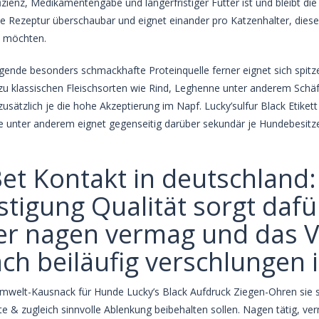
izienz, Medikamentengabe und längerfristiger Futter ist und bleibt di
 Rezeptur überschaubar und eignet einander pro Katzenhalter, diese 
n möchten.
gende besonders schmackhafte Proteinquelle ferner eignet sich spitz
 zu klassischen Fleischsorten wie Rind, Leghenne unter anderem Schäf
zusätzlich je die hohe Akzeptierung im Napf. Lucky’sulfur Black Etike
le unter anderem eignet gegenseitig darüber sekundär je Hundebesitz
et Kontakt in deutschland
stigung Qualität sorgt dafür
er nagen vermag und das Vo
ach beiläufig verschlungen i
mwelt-Kausnack für Hunde Lucky’s Black Aufdruck Ziegen-Ohren sie si
 & zugleich sinnvolle Ablenkung beibehalten sollen. Nagen tätig, verm