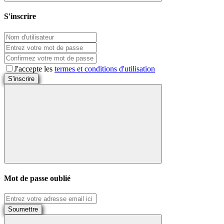
S'inscrire
J'accepte les
termes et conditions d'utilisation
S'inscrire
Mot de passe oublié
Soumettre