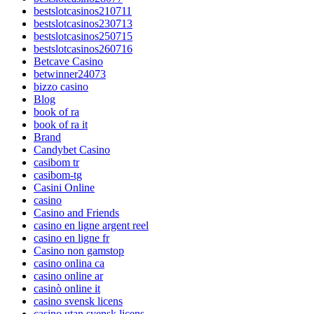
bestslotcasinos210711
bestslotcasinos230713
bestslotcasinos250715
bestslotcasinos260716
Betcave Casino
betwinner24073
bizzo casino
Blog
book of ra
book of ra it
Brand
Candybet Casino
casibom tr
casibom-tg
Casini Online
casino
Casino and Friends
casino en ligne argent reel
casino en ligne fr
Casino non gamstop
casino onlina ca
casino online ar
casinò online it
casino svensk licens
casino utan svensk licens