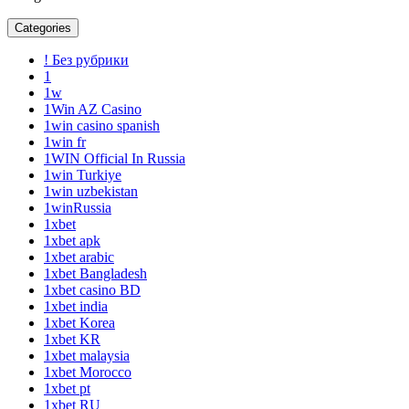
Categories
! Без рубрики
1
1w
1Win AZ Casino
1win casino spanish
1win fr
1WIN Official In Russia
1win Turkiye
1win uzbekistan
1winRussia
1xbet
1xbet apk
1xbet arabic
1xbet Bangladesh
1xbet casino BD
1xbet india
1xbet Korea
1xbet KR
1xbet malaysia
1xbet Morocco
1xbet pt
1xbet RU