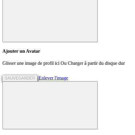
Ajouter un Avatar
Glisser une image de profil ici
Ou
Charger à partir du disque dur
Enlever l'image
SAUVEGARDER