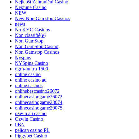
Nejlepší Zahraniční Casino
Neptune Casino
NEW
New Non Gamstop Casinos
news
No KYC Casinos
Non classifié(e)
Non GamStop
Non GamStop Casino
Non Gamstop Casinos
Nyspins
NYSpins Casino
ogrn-inn.ru 1500
online casino
online casino au
online casinos
onlinebestcasino26072
onlinecasinogame26072
onlinecasinogame28074
onlinecasinogame29075
ozwin au casino
Ozwin Casino
PBN
pelican casino PL
Piggybet Casino