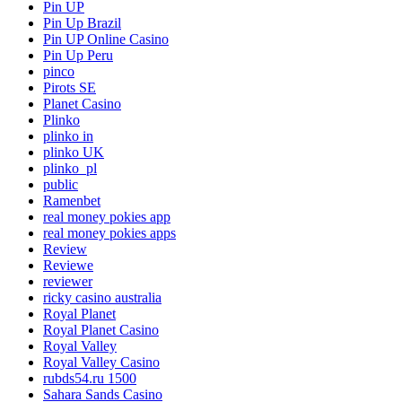
Pin UP
Pin Up Brazil
Pin UP Online Casino
Pin Up Peru
pinco
Pirots SE
Planet Casino
Plinko
plinko in
plinko UK
plinko_pl
public
Ramenbet
real money pokies app
real money pokies apps
Review
Reviewe
reviewer
ricky casino australia
Royal Planet
Royal Planet Casino
Royal Valley
Royal Valley Casino
rubds54.ru 1500
Sahara Sands Casino