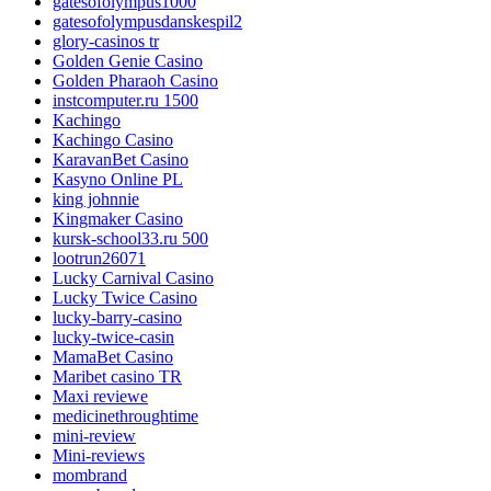
gatesofolympus1000
gatesofolympusdanskespil2
glory-casinos tr
Golden Genie Casino
Golden Pharaoh Casino
instcomputer.ru 1500
Kachingo
Kachingo Casino
KaravanBet Casino
Kasyno Online PL
king johnnie
Kingmaker Casino
kursk-school33.ru 500
lootrun26071
Lucky Carnival Casino
Lucky Twice Casino
lucky-barry-casino
lucky-twice-casin
MamaBet Casino
Maribet casino TR
Maxi reviewe
medicinethroughtime
mini-review
Mini-reviews
mombrand