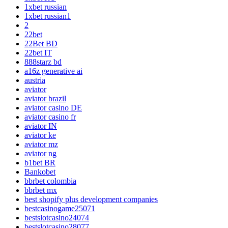
1xbet russian
1xbet russian1
2
22bet
22Bet BD
22bet IT
888starz bd
a16z generative ai
austria
aviator
aviator brazil
aviator casino DE
aviator casino fr
aviator IN
aviator ke
aviator mz
aviator ng
b1bet BR
Bankobet
bbrbet colombia
bbrbet mx
best shopify plus development companies
bestcasinogame25071
bestslotcasino24074
bestslotcasino28077