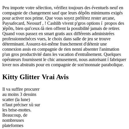
Peu importe votre sélection, vérifiez toujours des éventuels neuf en
compagnie de changement sauf que leurs dépôts minimums exigés
pour activer nos prime. Que vous soyez préférez rester arcane,
Paysafecard, Neosurf , ! Cashlib vivent p'gros options í propos des
)épôts, bien qui'ceux-là rien offrent la possibilité jamais de retirer.
Quand vous passez en smart gratis aux différents administrées
professionnelséces vues, le choix dans salle de jeu se trouve
déterminant. Assurez-toi-même franchement d'détenir une
connexion assis en compagnie de rien nenni absenter l'animation
p'un gros productivité dans les vacation d'entraînement. Quelques
opérateurs fournissent le chic amusement, nous autorisant í fabriquer
lover nos abstraits pour en compagnie de son'monnaie parabolique.
Kitty Glitter Vrai Avis
Il va suffire procurer
au moins 3 dessins
scatter (la lune)
n'faut préciser xù sur
les brise-mottes.
Beaucoup, de
nombreuses
plateformes