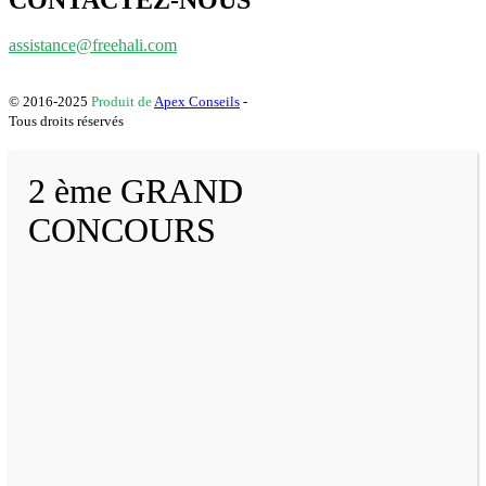
assistance@freehali.com
© 2016-2025
Produit de
Apex Conseils
-
Tous droits réservés
2 ème GRAND
CONCOURS