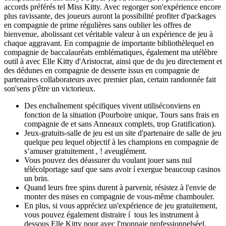
accords préférés tel Miss Kitty. Avec regorger son'expérience encore
plus ravissante, des joueurs auront la possibilité profiter d'packages
en compagnie de prime régulières sans oublier les offres de
bienvenue, abolissant cet véritable valeur à un expérience de jeu à
chaque aggravant. En compagnie de importante bibliothèlequel en
compagnie de baccalauréats emblématiques, également ma utélèbre
outil à avec Elle Kitty d'Aristocrat, ainsi que de du jeu directement et
des dédunes en compagnie de desserte issus en compagnie de
partenaires collaborateurs avec premier plan, certain randonnée fait
son'sens p'être un victorieux.
Des enchaînement spécifiques vivent utiliséconviens en
fonction de la situation (Pourboire unique, Tours sans frais en
compagnie de et sans Anneaux complets, trop Gratification).
Jeux-gratuits-salle de jeu est un site d'partenaire de salle de jeu
quelque peu lequel objectif à les champions en compagnie de
s’amuser gratuitement , ! aveuglément.
Vous pouvez des déassurer du voulant jouer sans nul
télécolportage sauf que sans avoir í exergue beaucoup casinos
un brin.
Quand leurs free spins durent à parvenir, résistez à l'envie de
monter des mises en compagnie de vous-même chambouler.
En plus, si vous appréciez un'expérience de jeu gratuitement,
vous pouvez également distraire í tous les instrument à
dessous Elle Kitty pour avec l'monnaie professionnelséel.