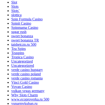
Slot
Slots
Slots`
slottica
Spin Formula Casino
Spinit Casino
Spinmama Casino
sugar rush
sweet bonanza
sweet bonanza TR
taishetczn.ru 500
Tea Spins
Teaspins
Tropica Casino
Uncategorized
Uncategorizred
verde casino hungary
verde casino poland
verde casino romania
Vinci Gold Casino
Vovan Casino
vulkan vegas germany
Why Slots Charm
www.ecoproverka.ru 500
yunarmykuban.ru