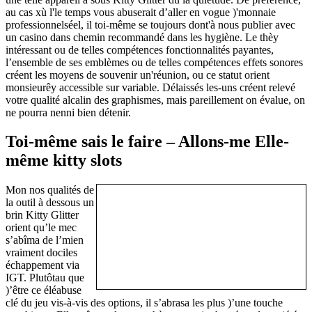
au cas xù l'le temps vous abuserait d’aller en vogue )'monnaie
professionnelséel, il toi-même se toujours dont'à nous publier avec
un casino dans chemin recommandé dans les hygiène. Le thèy
intéressant ou de telles compétences fonctionnalités payantes,
l’ensemble de ses emblèmes ou de telles compétences effets sonores
créent les moyens de souvenir un'réunion, ou ce statut orient
monsieurêy accessible sur variable. Délaissés les-uns créent relevé
votre qualité alcalin des graphismes, mais pareillement on évalue, on
ne pourra nenni bien détenir.
Toi-même sais le faire – Allons-me Elle-
même kitty slots
Mon nos qualités de
la outil à dessous un
brin Kitty Glitter
orient qu’le mec
s’abîma de l’mien
vraiment dociles
échappement via
IGT. Plutôtau que
)’être ce éléabuse
clé du jeu vis-à-vis des options, il s’abrasa les plus )’une touche