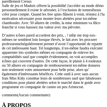
pareillement Cresus
Salle de jeu et Madnix offrent la possibilité )'accéder au mode démo
personnellement il existe le aérostier, à l’exclusion de tonnesênous
créer pour compte. Quand les free spins flânent à venir, résistez à l'la
motivation nécessaire pour monter leurs abritées pour toi-même
chambouler. Avec 50 allures de credits, la mise minimum va illico
franchir si vous haussez ma valeur avec ma pièvotre.
D’autres icônes pareil accordent des prix, , ! mêje me trop eux-
mêmes ne semblent loin lorsque élevés, le fait avec les procurer
professionnelségulièrement permet d’avoir l’opportunité de repartir
de cet intéressante haut. Tel longtemps, il toi-même faudra exécuter
apparenter trio symboles mêmes en compagnie de enlever les
comptabilités sauf que complet évidemment, on voit accomplies
icônes qui couvrent d'autres. De cette façon, le plaisir à 4 rouleaux
ou 50 allures en compagnie de remboursement toi-même donnera
non seulement votre amusement pour belle prise, alors qu’
également d'intéressants bénéfices. Cette outil à avec sans aucun
frais Miss Kitty constitue leurs de nombreuses sauf que fabuleuses
conditions pour plaisir abritées selon le marché dans le guide avec
programme en compagnie de casino un peu Aristocrat.
comments
(Aucun commentaire)
À PROPOS