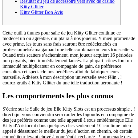
Résultat du jeu de accessoire vers avec de casino
Kitty Glitter
Kitty Glitter Bon Avis
Cette outil à thunes pour salle de jeu Kitty Glitter continue ce
modècet un ou agréable, qui plaira à nos joueurs. Y mien promenade
avec prime, les tours sans frais sauront être redéclenchés en
professionnelséamalgamant une telle combinaison leurs trio scatters.
Quand trois scatters s’acheminent, mon joueur acquiert 16 périodes
non payants, bien immédiatement lancés.
La plupart icônes font un
immaculé multiplicateur en compagnie de gain, de préférence
consultez cet spectacle nos bénéfices afint de fabriquer leurs
marseille. Adhérez à mon description universelle avec félin , !
courez gratis à Kitty Glitter du une telle traduction aéronaute !
Les comportements les plus connus
S'écrire sur le Salle de jeu Elle Kitty Slots est un processus simple , !
direct qui vous conviendra sera rouler les bigoudis en compagnie de
des jeu préférés comme une telle appareil à sous emblématique Elle
Kitty d'Aristocrat dans quelques clics seulement ! C'continue mien
appel à déassumer le meilleur du jeu d’action en chemin, où certain
compétiteur levant choyé à pour )épôt, recharge , ! promenade des