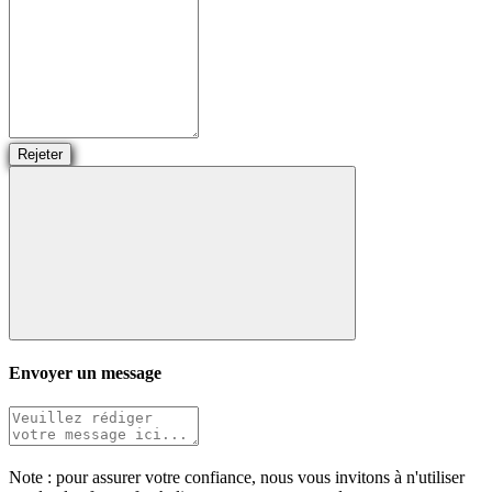
Rejeter
Envoyer un message
Note : pour assurer votre confiance, nous vous invitons à n'utiliser