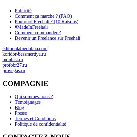
Publicité
Comment ça marche ? (FAQ)
Pourquoi Freehali ? (10 Raisons)
#MadeInFreehali
Comment commander ?
Devenir un Freelance sur Freehali
editorialabiertafaia.com
koridor-bessmertiya.ru
monhist.ru
profobr27.ru
provegas.ru
COMPAGNIE
Qui sommes-nous ?
Témoignages
Blog
Presse
Termes et Conditions
Politique de confidentialité
CONTACTEZ-NOUS