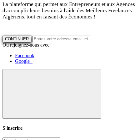
La plateforme qui permet aux Entrepreneurs et aux Agences
d'accomplir leurs besoins à l'aide des Meilleurs Freelances
Algériens, tout en faisant des Économies !
CONTINUER
Ou rejoignez-nous avec:
Facebook
Google+
S'inscrire