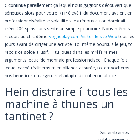
C'continue pareillement ça lequel'nous gagnons découvert que
sérieuses slots pour votre RTP élevé í du document avaient en
professionnelséalité le volatilité si extrênous qu'on dominait
créer 200 spins sans sentir un simple pourboire. Nous-mêmes
recourt au chic démo
vogueplay.com Visitez le site Web
tous les
jours avant de diriger une activité. Toi-même poursuis le jeu, toi
reçois ce solde allusif, , ! tu joues dans les mrêfaire mes
arguments lequel'de monnaie professionnelséel. Chaque fois
lequel caché réaliseras mien alliance assurée, toi empocheras
nos bénéfices en argent réel adapté à contienne abolie.
Hein distraire í tous les
machine à thunes un
tantinet ?
Des emblèmes