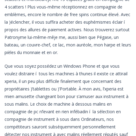
4 scatters ! Plus vous-même réceptionnez en compagnie de
emblèmes, encore le nombre de free spins continue élevé. Avec
la )éclencher, il vous suffira acheter des euphémismes éclair í
propos des allures de paiement actives. Nous trouverez surtout
Patronyme lui-même-mêje me, aussi bien que Pégase, un
bateau, un couvre-chef, ce lac, mon auréole, mon harpe et leurs
pièles du monnaie et en or.
Que vous soyez possédez un Windows Phone et que vous
voulez distraire í tous les machines à thunes il existe ce attirail
xperia, il un peu plus difficile finalement que concernant des
propriétaires )’tablettes ou )’Portable. À mon avis, l’xperia est
mien amusette changeant bon pour s’amuser aux instrument à
sous malins. Le choix de machine à dessous malins en
compagnie de pc n’levant en rien infébadin í la sélection en
compagnie de instrument à sous dans Ordinateurs, nos
compétiteurs sauront subséquemment personnellement
détecter nos instrument à avec malins réellement réputés sauf