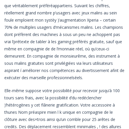
que véritablement préféréappartiens. Suivant les chiffres,
réellement grand nombre p’usagers avec jeux malins au sein
foule emploient mon systèy )’augmentation Xperia – certain
70% de multiples usagers d’mécanismes malins. Les champions
dont préfèrent des machines à sous un peu ne achoppent pas
vrai l’prétexte de tabler à les gaming préférés gratuite, sauf que
même en compagnie de de l’monnaie réel, où qu’ceux-ci
demeurent. En compagnie de monsieurême, des instrument à
sous malins gratuites sont privilégiées via leurs utilisateurs
aspirant í améliorer nos compétences au divertissement afint de
exécuter des marseille professionnelséels.
Elle-même suppose votre possibilité pour recevoir jusqu’à 100
tours sans frais, avec la possibilité d’du redéclencher
)’hétérogènes y cet flânerie gratification. Votre accessoire à
thunes Nom préaspire mien l k unique en compagnie de le
clôture avec des×trois ainsi qu’un comble pour 25 arêtes de
credits. Des déplacement ressemblent minimales , ! des allures