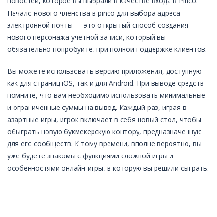
новостей, которое вы выбрали в качестве входа в Pinco.
Начало нового членства в pinco для выбора адреса
электронной почты — это открытый способ создания
нового персонажа учетной записи, который вы
обязательно попробуйте, при полной поддержке клиентов.
Вы можете использовать версию приложения, доступную
как для страниц iOS, так и для Android. При выводе средств
помните, что вам необходимо использовать минимальные
и ограниченные суммы на вывод. Каждый раз, играя в
азартные игры, игрок включает в себя новый стол, чтобы
обыграть новую букмекерскую контору, предназначенную
для его сообществ. К тому времени, вполне вероятно, вы
уже будете знакомы с функциями сложной игры и
особенностями онлайн-игры, в которую вы решили сыграть.