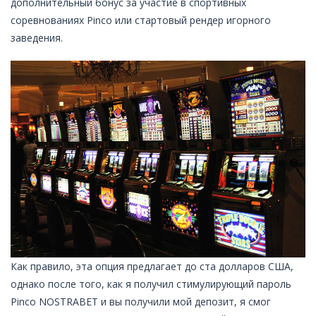
дополнительный бонус за участие в спортивных
соревнованиях Pinco или стартовый рендер игорного
заведения.
Как правило, эта опция предлагает до ста долларов США,
однако после того, как я получил стимулирующий пароль
Pinco NOSTRABET и вы получили мой депозит, я смог