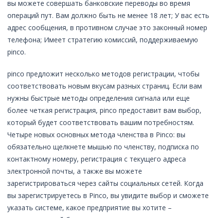
вы можете совершать банковские переводы во время
операций пут. Вам должно быть не менее 18 лет; У вас есть
адрес сообщения, в противном случае это законный номер
телефона; Имеет стратегию комиссий, поддерживаемую
pinco.
pinco предложит несколько методов регистрации, чтобы
соответствовать новым вкусам разных страниц. Если вам
нужны быстрые методы определения сигнала или еще
более четкая регистрация, pinco предоставит вам выбор,
который будет соответствовать вашим потребностям.
Четыре новых основных метода членства в Pinco: вы
обязательно щелкнете мышью по членству, подписка по
контактному номеру, регистрация с текущего адреса
электронной почты, а также вы можете
зарегистрироваться через сайты социальных сетей. Когда
вы зарегистрируетесь в Pinco, вы увидите выбор и сможете
указать системе, какое предприятие вы хотите –