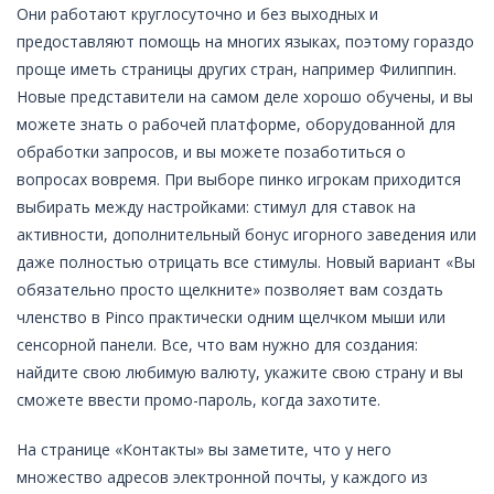
Они работают круглосуточно и без выходных и
предоставляют помощь на многих языках, поэтому гораздо
проще иметь страницы других стран, например Филиппин.
Новые представители на самом деле хорошо обучены, и вы
можете знать о рабочей платформе, оборудованной для
обработки запросов, и вы можете позаботиться о
вопросах вовремя. При выборе пинко игрокам приходится
выбирать между настройками: стимул для ставок на
активности, дополнительный бонус игорного заведения или
даже полностью отрицать все стимулы. Новый вариант «Вы
обязательно просто щелкните» позволяет вам создать
членство в Pinco практически одним щелчком мыши или
сенсорной панели. Все, что вам нужно для создания:
найдите свою любимую валюту, укажите свою страну и вы
сможете ввести промо-пароль, когда захотите.
На странице «Контакты» вы заметите, что у него
множество адресов электронной почты, у каждого из