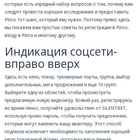
которых есть изрядный набор вопросов о том, почему вам
следует провести хорошее исследование и предоставить
Pinco тот шанс, который ему нужен. Поэтому прямо здесь
мы покажем вам простые советы по регистрации в Pinco,
входу в Pinco и многому другому.
Индикация соцсети-
вправо вверх
Здесь есть кено, покер, трехмерные порты, группа, выбор
дополнительных, мега предложения и еще 10 групп.
Выберите одну из областей, чтобы просмотреть
предлагаемую новую видеоигру. Всякий раз, регистрируясь
во время пинко, получайте удовольствие от SILENTBET,
используя промо-пароль, чтобы получать предложения,
которые могут заменить вашу авантюру. Этот способ
подписки исключает необходимость заполнения хорошей
регистрационной формы, поскольку ваша личная