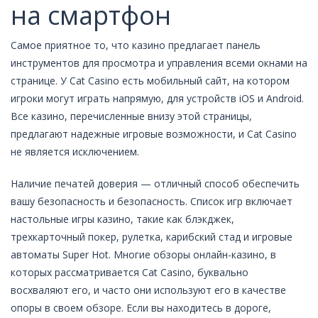
на смартфон
Самое приятное то, что казино предлагает панель
инструментов для просмотра и управления всеми окнами на
странице. У Cat Casino есть мобильный сайт, на котором
игроки могут играть напрямую, для устройств iOS и Android.
Все казино, перечисленные внизу этой страницы,
предлагают надежные игровые возможности, и Cat Casino
не является исключением.
Наличие печатей доверия — отличный способ обеспечить
вашу безопасность и безопасность. Список игр включает
настольные игры казино, такие как блэкджек,
трехкарточный покер, рулетка, карибский стад и игровые
автоматы Super Hot. Многие обзоры онлайн-казино, в
которых рассматривается Cat Casino, буквально
восхваляют его, и часто они используют его в качестве
опоры в своем обзоре. Если вы находитесь в дороге,