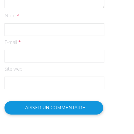
Nom
*
E-mail
*
Site web