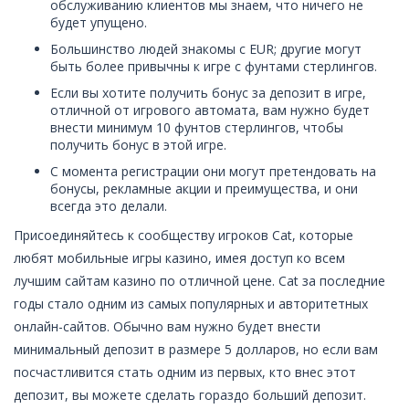
обслуживанию клиентов мы знаем, что ничего не
будет упущено.
Большинство людей знакомы с EUR; другие могут
быть более привычны к игре с фунтами стерлингов.
Если вы хотите получить бонус за депозит в игре,
отличной от игрового автомата, вам нужно будет
внести минимум 10 фунтов стерлингов, чтобы
получить бонус в этой игре.
С момента регистрации они могут претендовать на
бонусы, рекламные акции и преимущества, и они
всегда это делали.
Присоединяйтесь к сообществу игроков Cat, которые
любят мобильные игры казино, имея доступ ко всем
лучшим сайтам казино по отличной цене. Cat за последние
годы стало одним из самых популярных и авторитетных
онлайн-сайтов. Обычно вам нужно будет внести
минимальный депозит в размере 5 долларов, но если вам
посчастливится стать одним из первых, кто внес этот
депозит, вы можете сделать гораздо больший депозит.