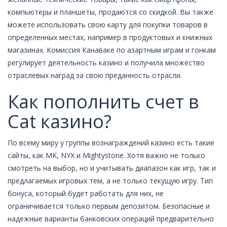
компьютеры и планшеты, продаются со скидкой. Вы также
можете использовать свою карту для покупки товаров в
определенных местах, например в продуктовых и книжных
магазинах. Комиссия Канаваке по азартным играм и гонкам
регулирует деятельность казино и получила множество
отраслевых наград за свою преданность отрасли.
Как пополнить счет в
Cat казино?
По всему миру у группы вознаграждений казино есть такие
сайты, как MK, NYX и Mightystone. Хотя важно не только
смотреть на выбор, но и учитывать диапазон как игр, так и
предлагаемых игровых тем, а не только текущую игру. Тип
бонуса, который будет работать для них, не
ограничивается только первым депозитом. Безопасные и
надежные варианты банковских операций предварительно