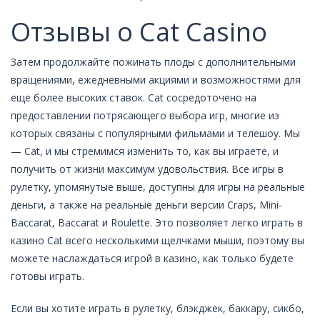
Отзывы о Cat Casino
Затем продолжайте пожинать плоды с дополнительными
вращениями, ежедневными акциями и возможностями для
еще более высоких ставок. Cat сосредоточено на
предоставлении потрясающего выбора игр, многие из
которых связаны с популярными фильмами и телешоу. Мы
— Cat, и мы стремимся изменить то, как вы играете, и
получить от жизни максимум удовольствия. Все игры в
рулетку, упомянутые выше, доступны для игры на реальные
деньги, а также на реальные деньги версии Craps, Mini-
Baccarat, Baccarat и Roulette. Это позволяет легко играть в
казино Cat всего несколькими щелчками мыши, поэтому вы
можете наслаждаться игрой в казино, как только будете
готовы играть.
Если вы хотите играть в рулетку, блэкджек, баккару, сикбо,