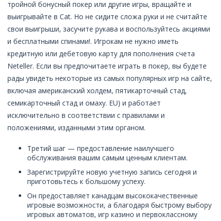
тройной бонусный покер или другие игры, вращайте и
выигрывайте в Cat. Но не сидите сложа руки и не считайте
свои выигрыши, засучите рукава и воспользуйтесь акциями
и бесплатными спинами!. Игрокам не нужно иметь
кредитную или дебетовую карту для пополнения счета
Neteller. Если вы предпочитаете играть в покер, вы будете
рады увидеть некоторые из самых популярных игр на сайте,
включая американский холдем, пятикарточный стад,
семикарточный стад и омаху. EU) и работает
исключительно в соответствии с правилами и
положениями, изданными этим органом.
Третий шаг — предоставление наилучшего
обслуживания вашим самым ценным клиентам.
Зарегистрируйте новую учетную запись сегодня и
приготовьтесь к большому успеху.
Он предоставляет канадцам высококачественные
игровые возможности, а благодаря быстрому выбору
игровых автоматов, игр казино и первоклассному