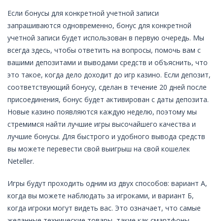
Если бонусы для конкретной учетной записи
запрашиваются одновременно, бонус для конкретной
учетной записи будет использован в первую очередь. Мы
всегда здесь, чтобы ответить на вопросы, помочь вам с
вашими депозитами и выводами средств и объяснить, что
это такое, когда дело доходит до игр казино. Если депозит,
соответствующий бонусу, сделан в течение 20 дней после
присоединения, бонус будет активирован с даты депозита.
Новые казино появляются каждую неделю, поэтому мы
стремимся найти лучшие игры высочайшего качества и
лучшие бонусы. Для быстрого и удобного вывода средств
вы можете перевести свой выигрыш на свой кошелек
Neteller.
Игры будут проходить одним из двух способов: вариант А,
когда вы можете наблюдать за игроками, и вариант Б,
когда игроки могут видеть вас. Это означает, что самые
желанные технические товары, такие как смартфоны,