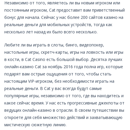
Независимо от того, являетесь ли вы новым игроком или
постоянным игроком, Cat предоставит вам приветственный
бонус для начала. Сейчас у нас более 200 сайтов казино на
реальные деньги для мобильных устройств, тогда как
несколько лет назад их было всего несколько.
Любите ли вы играть в слоты, бинго, видеопокер,
настольные игры, скретч-карты, игры на ловкость или игры
в кости, в Cat Casino есть большой выбор. Десятка лучших
онлайн-казино Cat за ноябрь 2016 года полна игр, которые
подарят вам острые ощущения от того, чтобы стать
настоящим VIP-игроком, без необходимости играть на
реальные деньги. В Cat у вас всегда будут самые
популярные игры, независимо от того, где вы находитесь и
какое сейчас время. У нас есть прогрессивные джекпоты от
ведущих онлайн-казино в отрасли. В своем путешествии вы
откроете для себя множество действий и захватывающую
мистическую сюжетную линию.