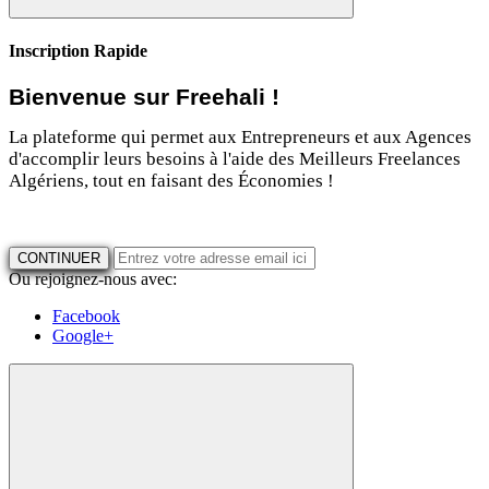
Inscription Rapide
Bienvenue sur Freehali !
La plateforme qui permet aux Entrepreneurs et aux Agences
d'accomplir leurs besoins à l'aide des Meilleurs Freelances
Algériens, tout en faisant des Économies !
CONTINUER
Ou rejoignez-nous avec:
Facebook
Google+