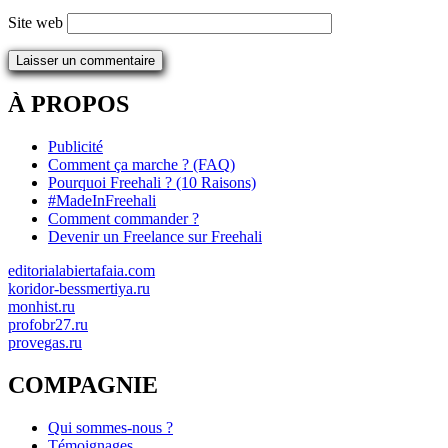
Site web
À PROPOS
Publicité
Comment ça marche ? (FAQ)
Pourquoi Freehali ? (10 Raisons)
#MadeInFreehali
Comment commander ?
Devenir un Freelance sur Freehali
editorialabiertafaia.com
koridor-bessmertiya.ru
monhist.ru
profobr27.ru
provegas.ru
COMPAGNIE
Qui sommes-nous ?
Témoignages