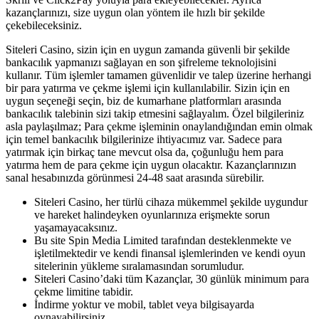
kazançlarınızı, size uygun olan yöntem ile hızlı bir şekilde
çekebileceksiniz.
Siteleri Casino, sizin için en uygun zamanda güvenli bir şekilde
bankacılık yapmanızı sağlayan en son şifreleme teknolojisini
kullanır. Tüm işlemler tamamen güvenlidir ve talep üzerine herhangi
bir para yatırma ve çekme işlemi için kullanılabilir. Sizin için en
uygun seçeneği seçin, biz de kumarhane platformları arasında
bankacılık talebinin sizi takip etmesini sağlayalım. Özel bilgileriniz
asla paylaşılmaz; Para çekme işleminin onaylandığından emin olmak
için temel bankacılık bilgilerinize ihtiyacımız var. Sadece para
yatırmak için birkaç tane mevcut olsa da, çoğunluğu hem para
yatırma hem de para çekme için uygun olacaktır. Kazançlarınızın
sanal hesabınızda görünmesi 24-48 saat arasında sürebilir.
Siteleri Casino, her türlü cihaza mükemmel şekilde uygundur
ve hareket halindeyken oyunlarınıza erişmekte sorun
yaşamayacaksınız.
Bu site Spin Media Limited tarafından desteklenmekte ve
işletilmektedir ve kendi finansal işlemlerinden ve kendi oyun
sitelerinin yükleme sıralamasından sorumludur.
Siteleri Casino’daki tüm Kazançlar, 30 günlük minimum para
çekme limitine tabidir.
İndirme yoktur ve mobil, tablet veya bilgisayarda
oynayabilirsiniz.