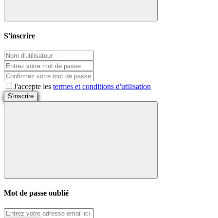
S'inscrire
J'accepte les
termes et conditions d'utilisation
S'inscrire
Mot de passe oublié