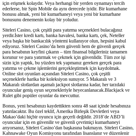
için erişmek kolaydır. Veya herhangi bir yerden oynamayı tercih
ederlerse, bir Spin Mobile da aynı derecede iyidir. Bir kumarhane
bonusu almak, yeni bir kumarhaneyi veya yeni bir kumarhane
bonusunu denemenin kolay bir yoludur.
Siteleri Casino, çok çeşitli para yatırma seçenekleri bulacağınız
yerdir.İster kredi kartı, banka havalesi, banka kartı, çek, Neteller
veya başka bir bankacılık yöntemi kullanıyor olun, hepsini kabul
ediyoruz. Siteleri Casino’da hem güvenli hem de güvenli gerçek
para hesabının keyfini çıkarın – tüm finansal bilgileriniz tamamen
korunur ve para yatırmak ve çekmek için güvenlidir. Tüm zor işi
sizin için yaptık, bu yüzden tek yapmanız gereken gerçek para
yatırma ve çekme işlemlerini gerçekleştirmek için kaydolmak.
Online slot oyunları açısından Siteleri Casino, çok çeşitli
seçeneklerle harika bir koleksiyon sunuyor. 5 Makaralı ve 3
Makaralı slotlardan aşamalı jackpot slotlarına kadar, her tarzdaki
oyuncular geniş oyun seçenekleriyle heyecanlanacak.Blackjack ve
Rulet gibi popüler oyunlar da mevcuttur.
Bonus, yeni hesabınızı kaydettikten sonra 48 saat içinde hesabınıza
yatırılacaktır. Bu özel teklif, Amerika Birleşik Devletleri veya
Makao’daki hiçbir oyuncu için geçerli değildir. 2018’de ABD’li
oyuncular için en güvenilir ve güvenli çevrimiçi kumarhaneyi
arıyorsanız, Siteleri Casino’dan başkasına bakmayın. Siteleri Casino,
Kahnawake Oyun Komisyonu tarafından lisanslanır ve düzenlenir