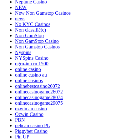
Neptune Casino
NEW
New Non Gamstop Casinos
news
No KYC Casinos
Non classifié(e)
Non GamStop
Non GamStop Casino
Non Gamstop Casinos
Nyspins
NYSpins Casino
ogrn-inn.ru 1500
online casino
online casino au
online casinos
onlinebestcasino26072
onlinecasinogame26072
onlinecasinogame28074
onlinecasinogame29075
ozwin au casino
Ozwin Casino
PBN
pelican casino PL
Piggybet Casino
Pin UP