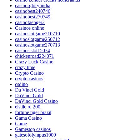
casino-glory india
casinobest240746
casinobest270749
casinofaenger2
Casinos online
casinoslotgame210710
casinoslotgame250712
casinoslotgame270713
casinostslot15074
chickenroad224071
Crazy Luck Casino
crazy time
Crypto Casino
crypto casinos
csdino
Da Vinci Gold
DaVinci Gold
DaVinci Gold Casino
elstile.ru 200
fortune tiger brazil
Gama Casino
Game
Gamestop casinos
gatesofolympus1000