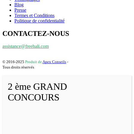
Blog
Presse
Termes et Conditions
Politique de confidentialité
CONTACTEZ-NOUS
assistance@freehali.com
© 2016-2025
Produit de
Apex Conseils
-
Tous droits réservés
2 ème GRAND
CONCOURS