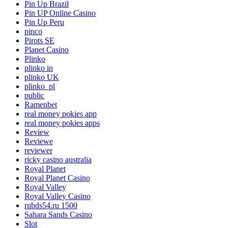
Pin Up Brazil
Pin UP Online Casino
Pin Up Peru
pinco
Pirots SE
Planet Casino
Plinko
plinko in
plinko UK
plinko_pl
public
Ramenbet
real money pokies app
real money pokies apps
Review
Reviewe
reviewer
ricky casino australia
Royal Planet
Royal Planet Casino
Royal Valley
Royal Valley Casino
rubds54.ru 1500
Sahara Sands Casino
Slot