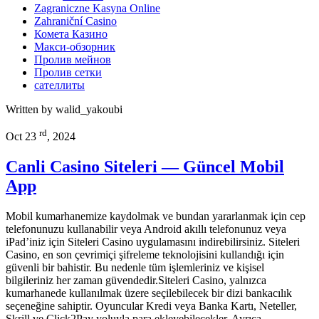
Zagraniczne Kasyna Online
Zahraniční Casino
Комета Казино
Макси-обзорник
Пролив мейнов
Пролив сетки
сателлиты
Written by walid_yakoubi
rd
Oct 23
, 2024
Canli Casino Siteleri — Güncel Mobil
App
Mobil kumarhanemize kaydolmak ve bundan yararlanmak için cep
telefonunuzu kullanabilir veya Android akıllı telefonunuz veya
iPad’iniz için Siteleri Casino uygulamasını indirebilirsiniz. Siteleri
Casino, en son çevrimiçi şifreleme teknolojisini kullandığı için
güvenli bir bahistir. Bu nedenle tüm işlemleriniz ve kişisel
bilgileriniz her zaman güvendedir.Siteleri Casino, yalnızca
kumarhanede kullanılmak üzere seçilebilecek bir dizi bankacılık
seçeneğine sahiptir. Oyuncular Kredi veya Banka Kartı, Neteller,
Skrill ve Click2Pay yoluyla para ekleyebilecekler. Ayrıca