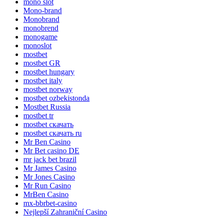
mono slot
Mono-brand
Monobrand
monobrend
monogame
monoslot
mostbet
mostbet GR
mostbet hungary
mostbet italy
mostbet norway
mostbet ozbekistonda
Mostbet Russia
mostbet tr
mostbet скачать
mostbet скачать ru
Mr Ben Casino
Mr Bet casino DE
mr jack bet brazil
Mr James Casino
Mr Jones Casino
Mr Run Casino
MrBen Casino
mx-bbrbet-casino
Nejlepší Zahraniční Casino