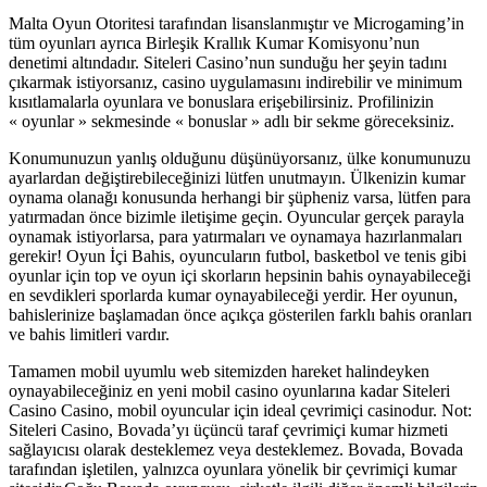
Malta Oyun Otoritesi tarafından lisanslanmıştır ve Microgaming’in
tüm oyunları ayrıca Birleşik Krallık Kumar Komisyonu’nun
denetimi altındadır. Siteleri Casino’nun sunduğu her şeyin tadını
çıkarmak istiyorsanız, casino uygulamasını indirebilir ve minimum
kısıtlamalarla oyunlara ve bonuslara erişebilirsiniz. Profilinizin
« oyunlar » sekmesinde « bonuslar » adlı bir sekme göreceksiniz.
Konumunuzun yanlış olduğunu düşünüyorsanız, ülke konumunuzu
ayarlardan değiştirebileceğinizi lütfen unutmayın. Ülkenizin kumar
oynama olanağı konusunda herhangi bir şüpheniz varsa, lütfen para
yatırmadan önce bizimle iletişime geçin. Oyuncular gerçek parayla
oynamak istiyorlarsa, para yatırmaları ve oynamaya hazırlanmaları
gerekir! Oyun İçi Bahis, oyuncuların futbol, basketbol ve tenis gibi
oyunlar için top ve oyun içi skorların hepsinin bahis oynayabileceği
en sevdikleri sporlarda kumar oynayabileceği yerdir. Her oyunun,
bahislerinize başlamadan önce açıkça gösterilen farklı bahis oranları
ve bahis limitleri vardır.
Tamamen mobil uyumlu web sitemizden hareket halindeyken
oynayabileceğiniz en yeni mobil casino oyunlarına kadar Siteleri
Casino Casino, mobil oyuncular için ideal çevrimiçi casinodur. Not:
Siteleri Casino, Bovada’yı üçüncü taraf çevrimiçi kumar hizmeti
sağlayıcısı olarak desteklemez veya desteklemez. Bovada, Bovada
tarafından işletilen, yalnızca oyunlara yönelik bir çevrimiçi kumar